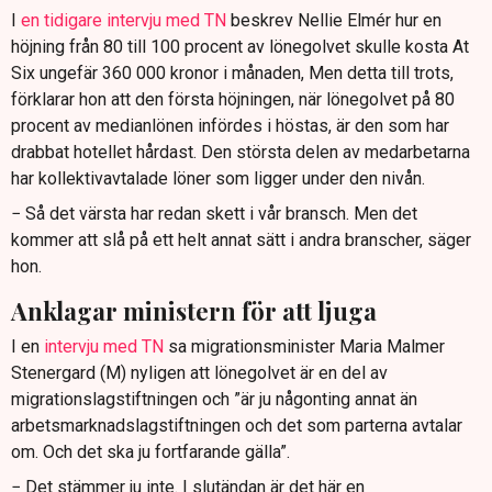
I
en tidigare intervju med TN
beskrev Nellie Elmér hur en
höjning från 80 till 100 procent av lönegolvet skulle kosta At
Six ungefär 360 000 kronor i månaden, Men detta till trots,
förklarar hon att den första höjningen, när lönegolvet på 80
procent av medianlönen infördes i höstas, är den som har
drabbat hotellet hårdast. Den största delen av medarbetarna
har kollektivavtalade löner som ligger under den nivån.
− Så det värsta har redan skett i vår bransch. Men det
kommer att slå på ett helt annat sätt i andra branscher, säger
hon.
Anklagar ministern för att ljuga
I en
intervju med TN
sa migrationsminister Maria Malmer
Stenergard (M) nyligen att lönegolvet är en del av
migrationslagstiftningen och ”är ju någonting annat än
arbetsmarknadslagstiftningen och det som parterna avtalar
om. Och det ska ju fortfarande gälla”.
− Det stämmer ju inte. I slutändan är det här en