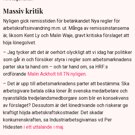
Massiv kritik
Nyligen gick remisstiden för betänkandet Nya regler för
arbetskraftsinvandring m.m. ut. Många av remissinstanserna
är, liksom Kent Ly och Malin Waje, gravt kritiska förslaget att
höja lönegolvet.
– Jag tycker att det är oerhört olyckligt att vi idag har politiker
som går in och försöker styra i regler som arbetsmarknadens
parter ska ta hand om – och tar hand om, sa HRF:s
ordförande
Malin Ackholt till TN nyligen
.
– Det är upp till arbetsmarknadens parter att bestämma. Ska
arbetsgivare betala olika löner åt svenska medarbetare och
nyanställda tredjelandsmedborgare som blir en konsekvens
av förslaget? Dessutom är det lönedrivande och riskerar ge
kraftigt höjda arbetskraftskostnader. Det skadar
konkurrenskraften, sa Industriarbetsgivarnas vd Per
Hidesten
i ett uttalande i maj
.