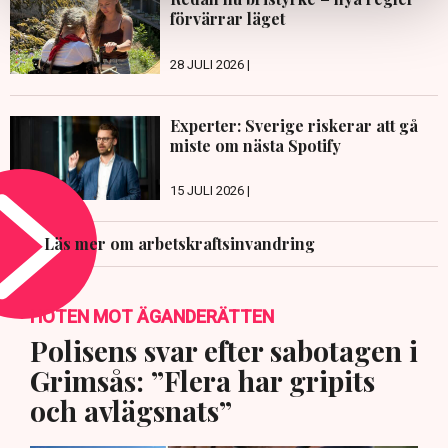
förvärrar läget
28 JULI 2026 |
Experter: Sverige riskerar att gå
miste om nästa Spotify
15 JULI 2026 |
Läs mer om arbetskraftsinvandring
HOTEN MOT ÄGANDERÄTTEN
Polisens svar efter sabotagen i
Grimsås: ”Flera har gripits
och avlägsnats”