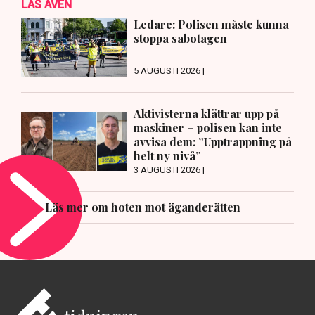
LÄS ÄVEN
Ledare: Polisen måste kunna
stoppa sabotagen
5 AUGUSTI 2026 |
Aktivisterna klättrar upp på
maskiner – polisen kan inte
avvisa dem: ”Upptrappning på
helt ny nivå”
3 AUGUSTI 2026 |
Läs mer om hoten mot äganderätten