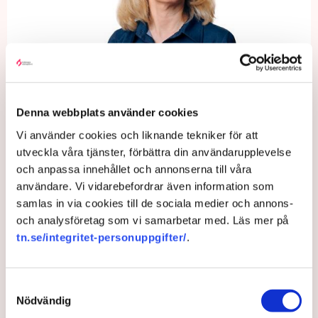
Amelie Berg Bild: Stefan Tell
Denna webbplats använder cookies
Amelie Berg konstaterar att situationen för företagen nu blir
Vi använder cookies och liknande tekniker för att
ännu allvarligare.
utveckla våra tjänster, förbättra din användarupplevelse
och anpassa innehållet och annonserna till våra
– Vi vet att företag redan nu drar sig för att anställa på grund
användare. Vi vidarebefordrar även information som
av det höga lönegolvet. Och det innebär att företagen tackar
samlas in via cookies till de sociala medier och annons-
nej till affärer eller får dra ner på sin verksamhet på annat
och analysföretag som vi samarbetar med. Läs mer på
sätt. Det är allvarligt och det skadar tillväxten. De problemen
tn.se/integritet-personuppgifter/
.
blir så klart värre när medianlönen går upp, säger hon och
fortsätter:
– Företagen måste kunna rekrytera kompetens utifrån sina
Samtyckesval
behov, inte utifrån godtyckliga politiska bedömningar, som
Nödvändig
sätter kollektivavtalens reglering ur spel. Den svenska