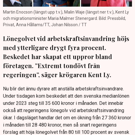
Martin Enocson (längst upp t.v.), Malin Waje (längst ner t.v.), Kent Ly
och migrationsminister Maria Malmer Stenergard. Bild: Pressbild,
Privat, Anna Hållams/TT, Johan Nilsson / TT
Lönegolvet vid arbetskraftsinvandring höjs
med ytterligare drygt fyra procent.
Beskedet har skapat ett uppror bland
företagen. ”Extremt tondövt från
regeringen”, säger krögaren Kent Ly.
Nu blir det ännu dyrare att anställa arbetskraftsinvandrare.
Under tisdagen kom beskedet att den svenska medianlönen
under 2023 steg till 35 600 kronor i månaden. Det innebär
också att regeringens lönegolv vid arbetskraftsinvandring
ökar. I dagsläget handlar det om en ökning från 27 360 kronor
i månaden till 28 480 kronor, men så snart regeringens
förslag att höja lönegolvet från 80 till 100 procent av svensk