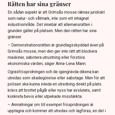
Rätten har sina gränser
En sådan aspekt är att Grimsås mosse räknas juridiskt
som natur- och våtmark, inte som ett inhägnat
industriområde. Det innebär att allemansrätten i
grunden gäller på platsen. Men den rätten har sina
gränser.
– Demonstrationsrätten är grundlagsskyddad även på
Grimsås mosse, men den ger inte rätt att blockera
maskiner, sabotera utrustning eller förstöra
ekonomiska värden, säger Anna-Lena Mann.
Ogräsfröspridningen och de igengrävda dikena kan
utredas som skadegörelse eller sabotage. Men för att
polisen ska kunna inleda en utredning direkt på plats
krävs att brottet pågår eller nyss har avslutats, samt
konkreta bevis eller utpekade misstänkta.
– Anmälningar om till exempel fröspridningen är
upptagna och kommer att utredas och lagföras, en del i