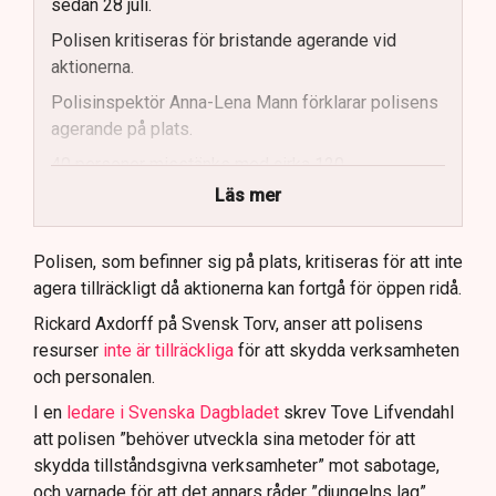
sedan 28 juli.
Polisen kritiseras för bristande agerande vid
aktionerna.
Polisinspektör Anna-Lena Mann förklarar polisens
agerande på plats.
40 personer misstänks med cirka 120
brottsmisstankar kopplade.
Läs mer
Polisen använder drönare och uniformerad polis
för att dokumentera bevis.
Polisen, som befinner sig på plats, kritiseras för att inte
agera tillräckligt då aktionerna kan fortgå för öppen ridå.
Samtidigt är polisarbetet komplext när det gäller
att navigera juridiska rättigheter och gränser.
Rickard Axdorff på Svensk Torv, anser att polisens
resurser
inte är tillräckliga
för att skydda verksamheten
och personalen.
I en
ledare i Svenska Dagbladet
skrev Tove Lifvendahl
att polisen ”behöver utveckla sina metoder för att
skydda tillståndsgivna verksamheter” mot sabotage,
och varnade för att det annars råder ”djungelns lag”.