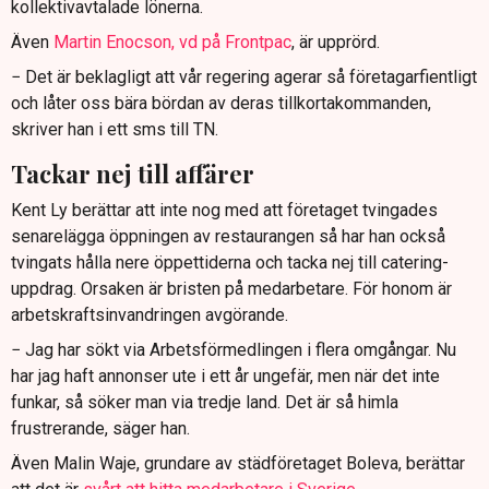
kollektivavtalade lönerna.
Även
Martin Enocson, vd på Frontpac
, är upprörd.
− Det är beklagligt att vår regering agerar så företagarfientligt
och låter oss bära bördan av deras tillkortakommanden,
skriver han i ett sms till TN.
Tackar nej till affärer
Kent Ly berättar att inte nog med att företaget tvingades
senarelägga öppningen av restaurangen så har han också
tvingats hålla nere öppettiderna och tacka nej till catering-
uppdrag. Orsaken är bristen på medarbetare. För honom är
arbetskraftsinvandringen avgörande.
− Jag har sökt via Arbetsförmedlingen i flera omgångar. Nu
har jag haft annonser ute i ett år ungefär, men när det inte
funkar, så söker man via tredje land. Det är så himla
frustrerande, säger han.
Även Malin Waje, grundare av städföretaget Boleva, berättar