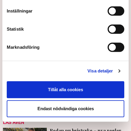
lönebildningsmodellen måste respekteras av politiken.
Inställningar
Statistik
Politik
Kollektivavtal
Amelie Berg
At Six
Avtal
TCO
Arbetsgivarverket
Per Hidesten
Malin Ackholt
Lunds universitet
Arbetsmarknad
Maria Malmer Stenergard
Marknadsföring
Frontpac
Stockholm
Jönköping
Visa detaljer
Stina Bengtsson
stina.bengtsson@tn.se
Tillåt alla cookies
Publicerad:
19 jun 2024, 13:41
Uppdaterad:
24 jun 2024, 07:29
Endast nödvändiga cookies
LÄS ÄVEN
Redan nu bristyrke – nya regler