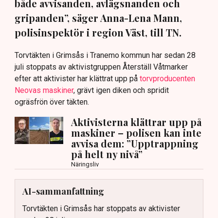
både avvisanden, avlägsnanden och
gripanden”, säger Anna-Lena Mann,
polisinspektör i region Väst, till TN.
Torvtäkten i Grimsås i Tranemo kommun har sedan 28
juli stoppats av aktivistgruppen Återställ Våtmarker
efter att aktivister har klättrat upp på
torvproducenten
Neovas maskiner
, grävt igen diken och spridit
ogräsfrön över täkten.
Aktivisterna klättrar upp på
maskiner – polisen kan inte
avvisa dem: ”Upptrappning
på helt ny nivå”
Näringsliv
AI-sammanfattning
Torvtäkten i Grimsås har stoppats av aktivister