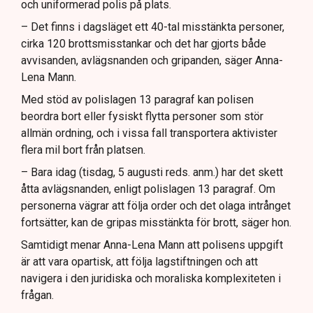
och uniformerad polis på plats.
– Det finns i dagsläget ett 40-tal misstänkta personer,
cirka 120 brottsmisstankar och det har gjorts både
avvisanden, avlägsnanden och gripanden, säger Anna-
Lena Mann.
Med stöd av polislagen 13 paragraf kan polisen
beordra bort eller fysiskt flytta personer som stör
allmän ordning, och i vissa fall transportera aktivister
flera mil bort från platsen.
– Bara idag (tisdag, 5 augusti reds. anm.) har det skett
åtta avlägsnanden, enligt polislagen 13 paragraf. Om
personerna vägrar att följa order och det olaga intrånget
fortsätter, kan de gripas misstänkta för brott, säger hon.
Samtidigt menar Anna-Lena Mann att polisens uppgift
är att vara opartisk, att följa lagstiftningen och att
navigera i den juridiska och moraliska komplexiteten i
frågan.