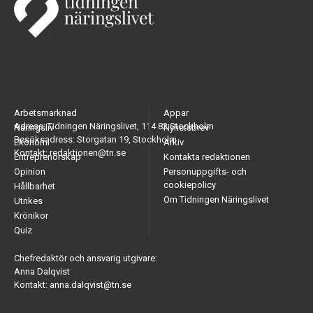
Arbetsmarknad
Appar
Adress: Tidningen Näringslivet, 114 82 Stockholm
Näringsliv
Nyhetsbrev
Besöksadress: Storgatan 19, Stockholm
Ekonomi
Arkiv
Kontakt: redaktionen@tn.se
Entreprenörskap
Kontakta redaktionen
Opinion
Personuppgifts- och
cookiepolicy
Hållbarhet
Om Tidningen Näringslivet
Utrikes
Krönikor
Quiz
Chefredaktör och ansvarig utgivare:
Anna Dalqvist
Kontakt: anna.dalqvist@tn.se