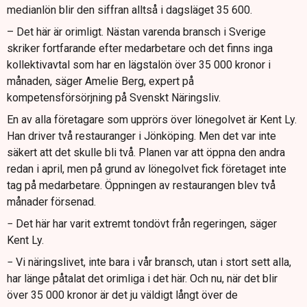
medianlön blir den siffran alltså i dagsläget 35 600.
– Det här är orimligt. Nästan varenda bransch i Sverige
skriker fortfarande efter medarbetare och det finns inga
kollektivavtal som har en lägstalön över 35 000 kronor i
månaden, säger Amelie Berg, expert på
kompetensförsörjning på Svenskt Näringsliv.
En av alla företagare som upprörs över lönegolvet är Kent Ly.
Han driver två restauranger i Jönköping. Men det var inte
säkert att det skulle bli två. Planen var att öppna den andra
redan i april, men på grund av lönegolvet fick företaget inte
tag på medarbetare. Öppningen av restaurangen blev två
månader försenad.
− Det här har varit extremt tondövt från regeringen, säger
Kent Ly.
− Vi näringslivet, inte bara i vår bransch, utan i stort sett alla,
har länge påtalat det orimliga i det här. Och nu, när det blir
över 35 000 kronor är det ju väldigt långt över de