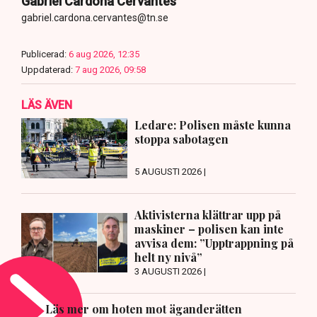
Gabriel Cardona Cervantes
gabriel.cardona.cervantes@tn.se
Publicerad:
6 aug 2026, 12:35
Uppdaterad:
7 aug 2026, 09:58
LÄS ÄVEN
Ledare: Polisen måste kunna
stoppa sabotagen
5 AUGUSTI 2026 |
Aktivisterna klättrar upp på
maskiner – polisen kan inte
avvisa dem: ”Upptrappning på
helt ny nivå”
3 AUGUSTI 2026 |
Läs mer om hoten mot äganderätten