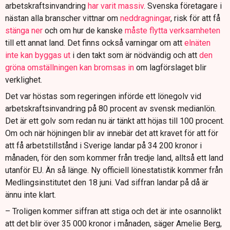
arbetskraftsinvandring
har varit massiv
. Svenska företagare i
nästan alla branscher vittnar om
neddragningar
, risk för att få
stänga ner
och om hur de kanske
måste flytta verksamheten
till ett annat land. Det finns också varningar om att
elnäten
inte kan byggas ut
i den takt som är nödvändig och att
den
gröna omställningen kan bromsas in
om lagförslaget blir
verklighet.
Det var höstas som regeringen införde ett lönegolv vid
arbetskraftsinvandring på 80 procent av svensk medianlön.
Det är ett golv som redan nu är tänkt att höjas till 100 procent.
Om och när höjningen blir av innebär det att kravet för att för
att få arbetstillstånd i Sverige landar på 34 200 kronor i
månaden, för den som kommer från tredje land, alltså ett land
utanför EU. Än så länge. Ny officiell lönestatistik kommer från
Medlingsinstitutet den 18 juni. Vad siffran landar på då är
ännu inte klart.
– Troligen kommer siffran att stiga och det är inte osannolikt
att det blir över 35 000 kronor i månaden, säger Amelie Berg,