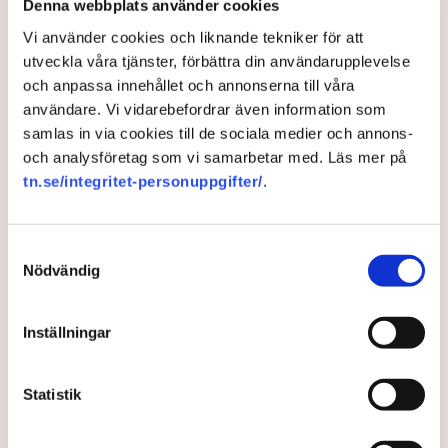
Denna webbplats använder cookies
till TN i våras.
Vi använder cookies och liknande tekniker för att
utveckla våra tjänster, förbättra din användarupplevelse
och anpassa innehållet och annonserna till våra
användare. Vi vidarebefordrar även information som
samlas in via cookies till de sociala medier och annons-
och analysföretag som vi samarbetar med. Läs mer på
tn.se/integritet-personuppgifter/
.
Samtyckesval
Nödvändig
"Jag tror att det är viktigt att dels ha proportionerna i åtanke, dels
förmå skilja på migrationslagstiftningen och annan lagstiftning och
regelverk för arbetsmarknaden och kompetensförsörjningen”,
Inställningar
säger Maria Malmer Stenergard. Bild: Johan Nilsson/TT
Maria Malmer Stenergard tror att hon kommer att klara av att
Statistik
hantera problemet.
− Förslagsutredningen har ju varit ute på remiss precis. Vi