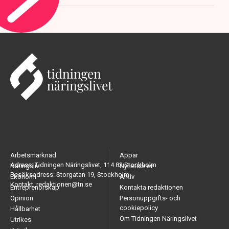
Arbetsmarknad
Appar
Adress: Tidningen Näringslivet, 114 82 Stockholm
Näringsliv
Nyhetsbrev
Besöksadress: Storgatan 19, Stockholm
Ekonomi
Arkiv
Kontakt: redaktionen@tn.se
Entreprenörskap
Kontakta redaktionen
Opinion
Personuppgifts- och
cookiepolicy
Hållbarhet
Om Tidningen Näringslivet
Utrikes