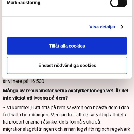
Marknadsföring
kommer nu att bereda remissvaren och också den fortsatta
lagstiftningsprodukten. För mig är det viktigt att det här går
hand i hand med andra reformer för att öka utbudet på
Visa detaljer
arbetsmarknaden. Så jag kommer att göra allt i min makt för
att säkerställa att vi inte får en kompetensbrist till följd av de
här förändringarna, säger hon och fortsätter:
Tillåt alla cookies
− Men det är otroligt viktigt att ändå sätta det här i proportion.
Vi har en arbetsmarknad med över fem miljoner sysselsatta.
Endast nödvändiga cookies
Och tar man 2022 så kommer det drygt 22 000 personer hit
från tredje land. Exkluderar man bärplockare och plantörer så
är vi nere på 16 500.
Många av remissinstanserna avstyrker lönegolvet. Är det
inte viktigt att lyssna på dem?
− Vi kommer ju att titta på remissvaren och beakta dem i den
fortsatta beredningen. Men jag tror att det är viktigt att dels
ha proportionerna i åtanke, dels förmå skilja på
migrationslagstiftningen och annan lagstiftning och regelverk