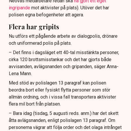
Neovas medarbetare redan ska
ha gjort ett eget
ingripande
mot aktivister på plats). Utöver det har
polisen egna befogenheter att agera.
Flera har gripits
Nu utförs ett pågående arbete av dialogpolis, drönare
och uniformerad polis på plats.
– Det finns i dagsläget ett 40-tal misstänkta personer,
cirka 120 brottsmisstankar och det har gjorts både
avvisanden, avlägsnanden och gripanden, säger Anna-
Lena Mann.
Med stöd av polislagen 13 paragraf kan polisen
beordra bort eller fysiskt flytta personer som stör
allmän ordning, och i vissa fall transportera aktivister
flera mil bort från platsen.
– Bara idag (tisdag, 5 augusti reds. anm.) har det skett
åtta avlägsnanden, enligt polislagen 13 paragraf. Om
personerna vägrar att följa order och det olaga intrånget