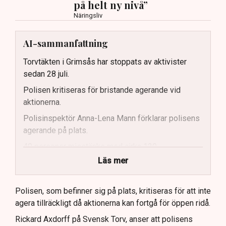
på helt ny nivå”
Näringsliv
AI-sammanfattning
Torvtäkten i Grimsås har stoppats av aktivister
sedan 28 juli.
Polisen kritiseras för bristande agerande vid
aktionerna.
Polisinspektör Anna-Lena Mann förklarar polisens
agerande på plats.
40 personer misstänks med cirka 120
brottsmisstankar kopplade.
Läs mer
Polisen använder drönare och uniformerad polis
för att dokumentera bevis.
Polisen, som befinner sig på plats, kritiseras för att inte
agera tillräckligt då aktionerna kan fortgå för öppen ridå.
Samtidigt är polisarbetet komplext när det gäller
att navigera juridiska rättigheter och gränser.
Rickard Axdorff på Svensk Torv, anser att polisens