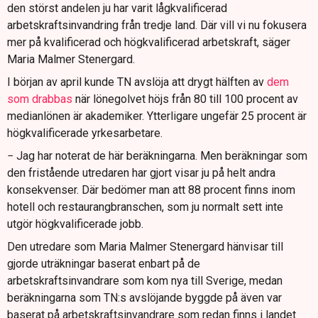
den störst andelen ju har varit lågkvalificerad
arbetskraftsinvandring från tredje land. Där vill vi nu fokusera
mer på kvalificerad och högkvalificerad arbetskraft, säger
Maria Malmer Stenergard.
I början av april kunde TN avslöja att drygt hälften av
dem
som drabbas
när lönegolvet höjs från 80 till 100 procent av
medianlönen är akademiker. Ytterligare ungefär 25 procent är
högkvalificerade yrkesarbetare.
− Jag har noterat de här beräkningarna. Men beräkningar som
den fristående utredaren har gjort visar ju på helt andra
konsekvenser. Där bedömer man att 88 procent finns inom
hotell och restaurangbranschen, som ju normalt sett inte
utgör högkvalificerade jobb.
Den utredare som Maria Malmer Stenergard hänvisar till
gjorde uträkningar baserat enbart på de
arbetskraftsinvandrare som kom nya till Sverige, medan
beräkningarna som TN:s avslöjande byggde på även var
baserat på arbetskraftsinvandrare som redan finns i landet