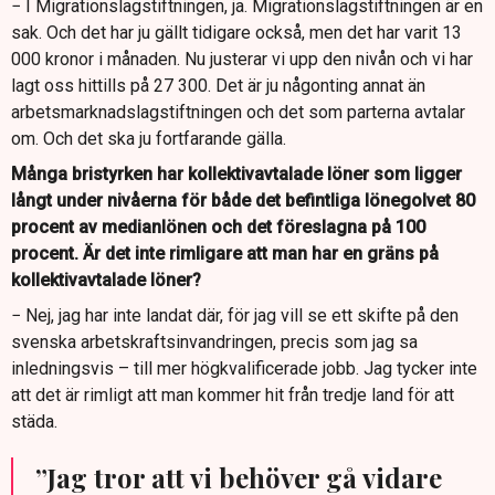
− I Migrationslagstiftningen, ja. Migrationslagstiftningen är en
sak. Och det har ju gällt tidigare också, men det har varit 13
000 kronor i månaden. Nu justerar vi upp den nivån och vi har
lagt oss hittills på 27 300. Det är ju någonting annat än
arbetsmarknadslagstiftningen och det som parterna avtalar
om. Och det ska ju fortfarande gälla.
Många bristyrken har kollektivavtalade löner som ligger
långt under nivåerna för både det befintliga lönegolvet 80
procent av medianlönen och det föreslagna på 100
procent. Är det inte rimligare att man har en gräns på
kollektivavtalade löner?
− Nej, jag har inte landat där, för jag vill se ett skifte på den
svenska arbetskraftsinvandringen, precis som jag sa
inledningsvis – till mer högkvalificerade jobb. Jag tycker inte
att det är rimligt att man kommer hit från tredje land för att
städa.
”Jag tror att vi behöver gå vidare