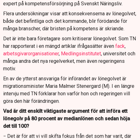
expert på kompetensförsörjning på Svenskt Näringsliv.
Flera undersökningar visar att konsekvenserna av lönegolvet,
både det befintliga och det kommande, blir förödande för
många branscher, där bristen på kompetens är skriande.
Det är inte bara företagare som kritiserar lönegolvet. Som TN
har rapporterat i en mängd artiklar ifrågasätter även
fack
,
arbetsgivarorganisationer
,
Medlingsinstitutet
, universitet och
många andra det nya regelverket, men även regeringens
motiv.
En av de ytterst ansvariga för införandet av lönegolvet är
migrationsminister Maria Malmer Stenergard (M). I en längre
intervju med TN förklarar hon varför hon och regeringen vill
göra den här förändringen.
Vad är ditt enskilt viktigaste argument för att införa ett
lönegolv på 80 procent av medianlönen och sedan höja
det till 100?
− Det är för att vi vill skifta fokus från det som har varit, där