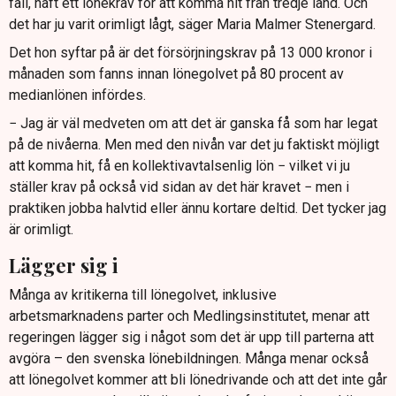
fall, haft ett lönekrav för att komma hit från tredje land. Och
det har ju varit orimligt lågt, säger Maria Malmer Stenergard.
Det hon syftar på är det försörjningskrav på 13 000 kronor i
månaden som fanns innan lönegolvet på 80 procent av
medianlönen infördes.
− Jag är väl medveten om att det är ganska få som har legat
på de nivåerna. Men med den nivån var det ju faktiskt möjligt
att komma hit, få en kollektivavtalsenlig lön − vilket vi ju
ställer krav på också vid sidan av det här kravet − men i
praktiken jobba halvtid eller ännu kortare deltid. Det tycker jag
är orimligt.
Lägger sig i
Många av kritikerna till lönegolvet, inklusive
arbetsmarknadens parter och Medlingsinstitutet, menar att
regeringen lägger sig i något som det är upp till parterna att
avgöra – den svenska lönebildningen. Många menar också
att lönegolvet kommer att bli lönedrivande och att det inte går