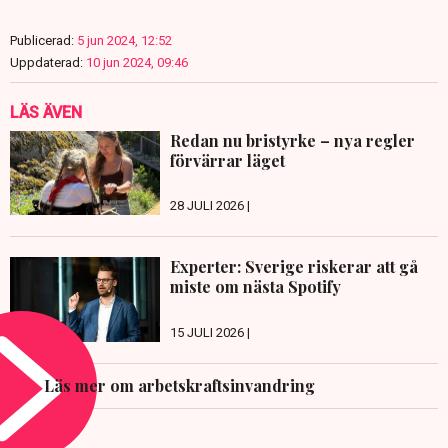
Publicerad:
5 jun 2024, 12:52
Uppdaterad:
10 jun 2024, 09:46
LÄS ÄVEN
Redan nu bristyrke – nya regler
förvärrar läget
28 JULI 2026 |
Experter: Sverige riskerar att gå
miste om nästa Spotify
15 JULI 2026 |
Läs mer om arbetskraftsinvandring