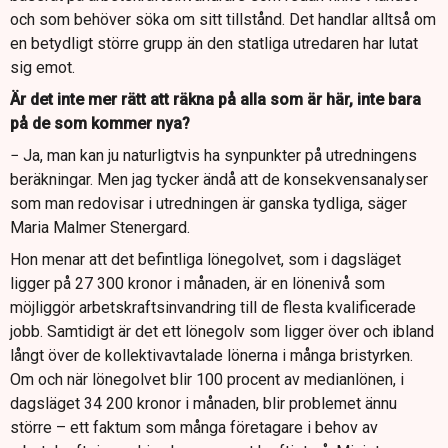
och som behöver söka om sitt tillstånd. Det handlar alltså om
en betydligt större grupp än den statliga utredaren har lutat
sig emot.
Är det inte mer rätt att räkna på alla som är här, inte bara
på de som kommer nya?
− Ja, man kan ju naturligtvis ha synpunkter på utredningens
beräkningar. Men jag tycker ändå att de konsekvensanalyser
som man redovisar i utredningen är ganska tydliga, säger
Maria Malmer Stenergard.
Hon menar att det befintliga lönegolvet, som i dagsläget
ligger på 27 300 kronor i månaden, är en lönenivå som
möjliggör arbetskraftsinvandring till de flesta kvalificerade
jobb. Samtidigt är det ett lönegolv som ligger över och ibland
långt över de kollektivavtalade lönerna i många bristyrken.
Om och när lönegolvet blir 100 procent av medianlönen, i
dagsläget 34 200 kronor i månaden, blir problemet ännu
större – ett faktum som många företagare i behov av