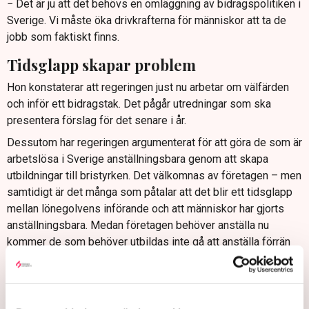
− Det är ju att det behövs en omläggning av bidragspolitiken i
Sverige. Vi måste öka drivkrafterna för människor att ta de
jobb som faktiskt finns.
Tidsglapp skapar problem
Hon konstaterar att regeringen just nu arbetar om välfärden
och inför ett bidragstak. Det pågår utredningar som ska
presentera förslag för det senare i år.
Dessutom har regeringen argumenterat för att göra de som är
arbetslösa i Sverige anställningsbara genom att skapa
utbildningar till bristyrken. Det välkomnas av företagen – men
samtidigt är det många som påtalar att det blir ett tidsglapp
mellan lönegolvens införande och att människor har gjorts
anställningsbara. Medan företagen behöver anställa nu
kommer de som behöver utbildas inte gå att anställa förrän
längre fram i tiden.
− Vi kommer ju tappa i ett antal år och det kommer att vara ett
hinder, sa Mats Löfroth, vd och ägare på Hotell Höga Kusten,