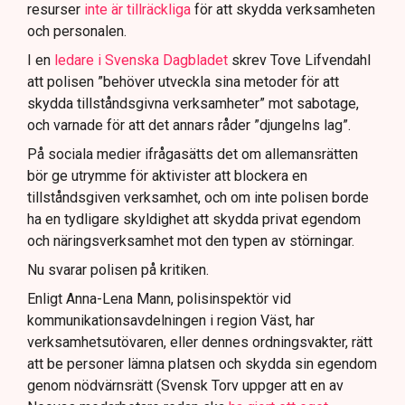
resurser
inte är tillräckliga
för att skydda verksamheten
och personalen.
I en
ledare i Svenska Dagbladet
skrev Tove Lifvendahl
att polisen ”behöver utveckla sina metoder för att
skydda tillståndsgivna verksamheter” mot sabotage,
och varnade för att det annars råder ”djungelns lag”.
På sociala medier ifrågasätts det om allemansrätten
bör ge utrymme för aktivister att blockera en
tillståndsgiven verksamhet, och om inte polisen borde
ha en tydligare skyldighet att skydda privat egendom
och näringsverksamhet mot den typen av störningar.
Nu svarar polisen på kritiken.
Enligt Anna-Lena Mann, polisinspektör vid
kommunikationsavdelningen i region Väst, har
verksamhetsutövaren, eller dennes ordningsvakter, rätt
att be personer lämna platsen och skydda sin egendom
genom nödvärnsrätt (Svensk Torv uppger att en av