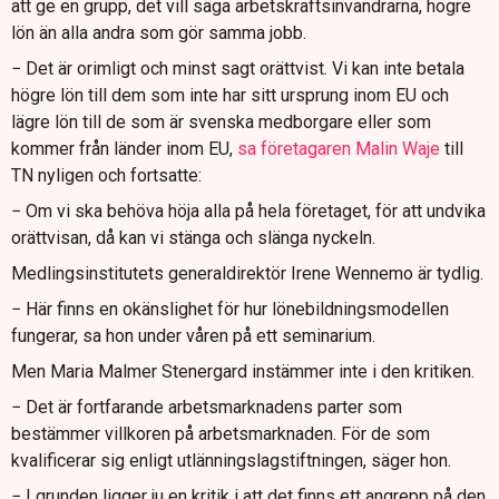
att ge en grupp, det vill säga arbetskraftsinvandrarna, högre
lön än alla andra som gör samma jobb.
− Det är orimligt och minst sagt orättvist. Vi kan inte betala
högre lön till dem som inte har sitt ursprung inom EU och
lägre lön till de som är svenska medborgare eller som
kommer från länder inom EU,
sa företagaren Malin Waje
till
TN nyligen och fortsatte:
− Om vi ska behöva höja alla på hela företaget, för att undvika
orättvisan, då kan vi stänga och slänga nyckeln.
Medlingsinstitutets generaldirektör Irene Wennemo är tydlig.
− Här finns en okänslighet för hur lönebildningsmodellen
fungerar, sa hon under våren på ett seminarium.
Men Maria Malmer Stenergard instämmer inte i den kritiken.
− Det är fortfarande arbetsmarknadens parter som
bestämmer villkoren på arbetsmarknaden. För de som
kvalificerar sig enligt utlänningslagstiftningen, säger hon.
− I grunden ligger ju en kritik i att det finns ett angrepp på den