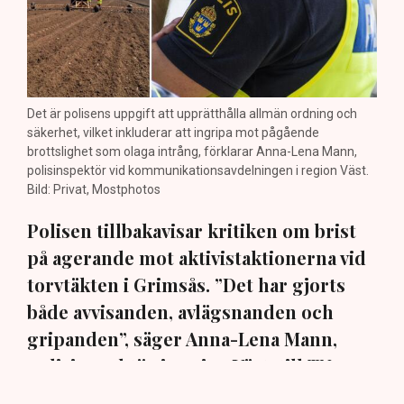
Det är polisens uppgift att upprätthålla allmän ordning och
säkerhet, vilket inkluderar att ingripa mot pågående
brottslighet som olaga intrång, förklarar Anna-Lena Mann,
polisinspektör vid kommunikationsavdelningen i region Väst.
Bild: Privat, Mostphotos
Polisen tillbakavisar kritiken om brist
på agerande mot aktivistaktionerna vid
torvtäkten i Grimsås. ”Det har gjorts
både avvisanden, avlägsnanden och
gripanden”, säger Anna-Lena Mann,
polisinspektör i region Väst, till TN.