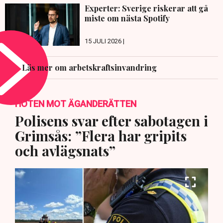
Experter: Sverige riskerar att gå
miste om nästa Spotify
15 JULI 2026 |
Läs mer om arbetskraftsinvandring
HOTEN MOT ÄGANDERÄTTEN
Polisens svar efter sabotagen i
Grimsås: ”Flera har gripits
och avlägsnats”