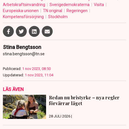
Arbetskraftsinvandring
Sverigedemokraterna
Visita
Europeiska unionen
TN original
Regeringen
Kompetensförsörjning
Stockholm
Stina Bengtsson
stina.bengtsson@tn.se
Publicerad:
1 nov 2023, 08:50
Uppdaterad:
1 nov 2023, 11:04
LÄS ÄVEN
Redan nu bristyrke – nya regler
förvärrar läget
28 JULI 2026 |