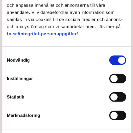
nationalekonomi, till TN. Samtidigt har Finland valt en
och anpassa innehållet och annonserna till våra
helt annan väg.
användare. Vi vidarebefordrar även information som
samlas in via cookies till de sociala medier och annons-
1 month ago |
Av: Martin Berg
och analysföretag som vi samarbetar med. Läs mer på
tn.se/integritet-personuppgifter/
.
Samtyckesval
Nödvändig
Inställningar
Statistik
Svenska succén: Ensamt om
Marknadsföring
minusutsläpp i Europa –
”Speciellt”