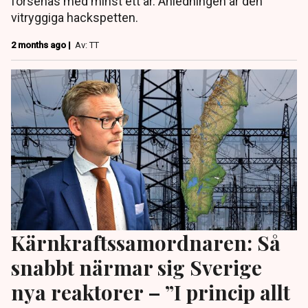
försenas med minst ett år. Anledningen är den
vitryggiga hackspetten.
2 months ago |
Av: TT
Kärnkraftssamordnaren: Så
snabbt närmar sig Sverige
nya reaktorer – ”I princip allt