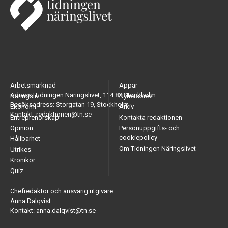
Arbetsmarknad
Appar
Adress: Tidningen Näringslivet, 114 82 Stockholm
Näringsliv
Nyhetsbrev
Besöksadress: Storgatan 19, Stockholm
Ekonomi
Arkiv
Kontakt: redaktionen@tn.se
Entreprenörskap
Kontakta redaktionen
Opinion
Personuppgifts- och
cookiepolicy
Hållbarhet
Om Tidningen Näringslivet
Utrikes
Krönikor
Quiz
Chefredaktör och ansvarig utgivare:
Anna Dalqvist
Kontakt: anna.dalqvist@tn.se