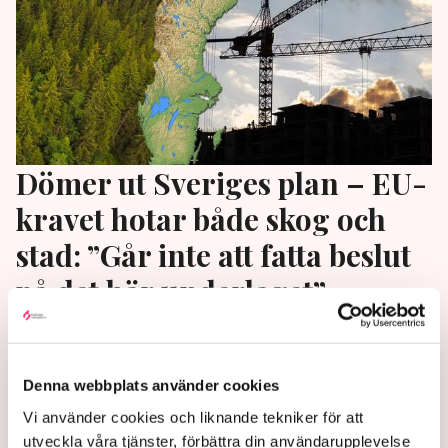
Dömer ut Sveriges plan – EU-
kravet hotar både skog och
stad: ”Går inte att fatta beslut
på det här underlaget”
Myndigheternas konsekvensanalys av EU:s
naturrestaureringslag är så bristfällig att den inte kan
Denna webbplats använder cookies
ligga till grund för politiska beslut, varnar experter.
”De bredare samhällsekonomiska effekterna saknas
Vi använder cookies och liknande tekniker för att
helt”, säger Fredrik Bergström, ekonomie doktor i
utveckla våra tjänster, förbättra din användarupplevelse