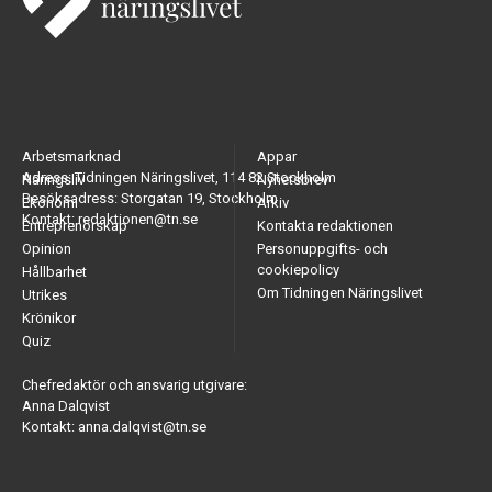
Arbetsmarknad
Appar
Adress: Tidningen Näringslivet, 114 82 Stockholm
Näringsliv
Nyhetsbrev
Besöksadress: Storgatan 19, Stockholm
Ekonomi
Arkiv
Kontakt: redaktionen@tn.se
Entreprenörskap
Kontakta redaktionen
Opinion
Personuppgifts- och
cookiepolicy
Hållbarhet
Om Tidningen Näringslivet
Utrikes
Krönikor
Quiz
Chefredaktör och ansvarig utgivare:
Anna Dalqvist
Kontakt: anna.dalqvist@tn.se