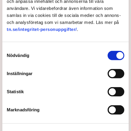
och anpassa innehållet och annonserna till våra
användare. Vi vidarebefordrar även information som
samlas in via cookies till de sociala medier och annons-
och analysföretag som vi samarbetar med. Läs mer på
tn.se/integritet-personuppgifter/
.
Samtyckesval
Nödvändig
Inställningar
Därför är elpriserna så höga
just nu
Statistik
Elpriserna har stigit till historiskt höga nivåer i
Marknadsföring
sommar, visar ny statistik från
prisjämförelsesajten Elskling.
19 hours ago |