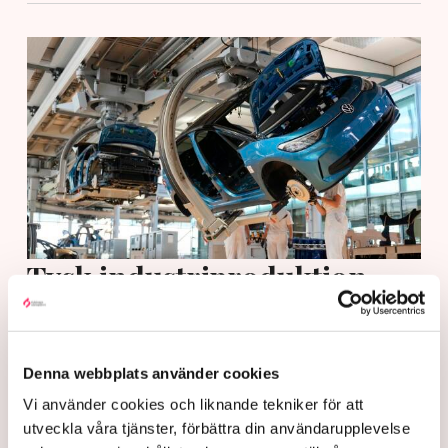
Tysk industriproduktion
steg i juni
Tysklands industriproduktion steg med 0,2
Denna webbplats använder cookies
procent i juni jämfört med månaden före.
Vi använder cookies och liknande tekniker för att
17 hours ago |
utveckla våra tjänster, förbättra din användarupplevelse