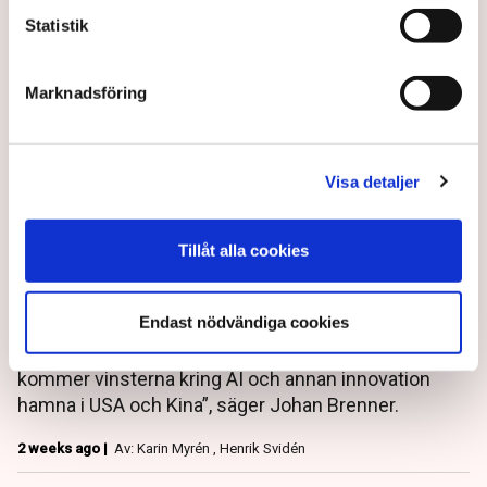
Statistik
Marknadsföring
Riskkapitalisten: Bara talet
om en miljardärskatt skadar
Visa detaljer
Sverige
Nästa regering måste sätta företagande och tillväxt
Tillåt alla cookies
först på agendan, slår Louise Strömbeck, Circura,
och riskkapitalisten Johan Brenner fast. ”AI skapar
Endast nödvändiga cookies
ytterligare en nivå av omvandling och konkurrens
som gör att vi måste snabba på. Gör vi inte det
kommer vinsterna kring AI och annan innovation
hamna i USA och Kina”, säger Johan Brenner.
2 weeks ago |
Av: Karin Myrén , Henrik Svidén