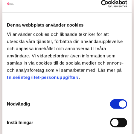
”Veterinärbrist löses inte av
Denna webbplats använder cookies
Vi använder cookies och liknande tekniker för att
prisregleringar”
utveckla våra tjänster, förbättra din användarupplevelse
och anpassa innehållet och annonserna till våra
Politiken kan påverka veterinärkostnader, men inte
användare. Vi vidarebefordrar även information som
genom regleringar. Det skriver krönikören Ulla
samlas in via cookies till de sociala medier och annons-
Hamilton.
och analysföretag som vi samarbetar med. Läs mer på
tn.se/integritet-personuppgifter/
.
2 weeks ago |
Samtyckesval
Nödvändig
Inställningar