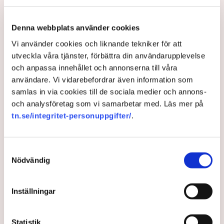
Denna webbplats använder cookies
Vi använder cookies och liknande tekniker för att
utveckla våra tjänster, förbättra din användarupplevelse
och anpassa innehållet och annonserna till våra
användare. Vi vidarebefordrar även information som
samlas in via cookies till de sociala medier och annons-
och analysföretag som vi samarbetar med. Läs mer på
Aktivisterna klättrar upp på
tn.se/integritet-personuppgifter/
.
maskiner – polisen kan inte
avvisa dem: ”Upptrappning på
Samtyckesval
Nödvändig
helt ny nivå”
Inställningar
Aktivister har åter lamslagit torvbrytningen i Grimsås
– den här gången genom att klättra upp på maskiner,
gräva igen diken och sprida ogräsfrön. ”Aktivisterna
Statistik