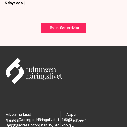
6 days ago |
Läs in fler artiklar
Arbetsmarknad
Appar
Adress: Tidningen Näringslivet, 114 82 Stockholm
Näringsliv
Nyhetsbrev
Besöksadress: Storgatan 19, Stockholm
Ekonomi
Arkiv