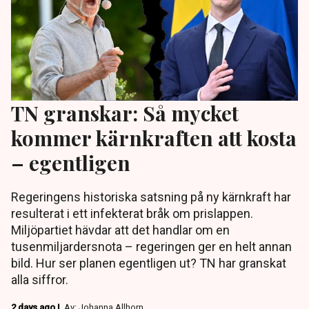
TN granskar: Så mycket
kommer kärnkraften att kosta
– egentligen
Regeringens historiska satsning på ny kärnkraft har
resulterat i ett infekterat bråk om prislappen.
Miljöpartiet hävdar att det handlar om en
tusenmiljardersnota – regeringen ger en helt annan
bild. Hur ser planen egentligen ut? TN har granskat
alla siffror.
2 days ago |
Av: Johanna Allhorn