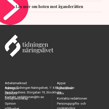
Läs mer om hoten mot äganderätten
Arbetsmarknad
Appar
Adress: Tidningen Näringslivet, 114 82 Stockholm
Näringsliv
Nyhetsbrev
Besöksadress: Storgatan 19, Stockholm
Ekonomi
Arkiv
Kontakt: redaktionen@tn.se
Entreprenörskap
Kontakta redaktionen
Opinion
Personuppgifts- och
cookiepolicy
Hållbarhet