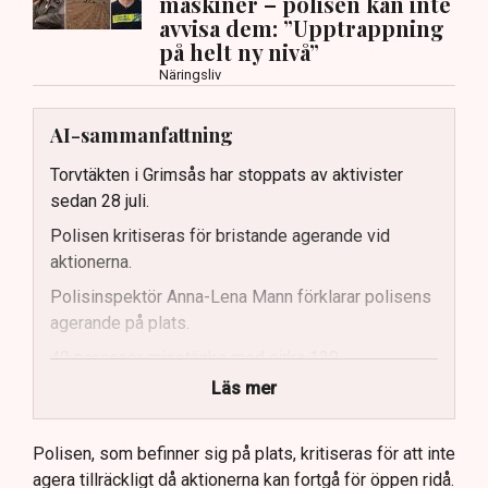
maskiner – polisen kan inte
avvisa dem: ”Upptrappning
på helt ny nivå”
Näringsliv
AI-sammanfattning
Torvtäkten i Grimsås har stoppats av aktivister
sedan 28 juli.
Polisen kritiseras för bristande agerande vid
aktionerna.
Polisinspektör Anna-Lena Mann förklarar polisens
agerande på plats.
40 personer misstänks med cirka 120
brottsmisstankar kopplade.
Läs mer
Polisen använder drönare och uniformerad polis
för att dokumentera bevis.
Polisen, som befinner sig på plats, kritiseras för att inte
agera tillräckligt då aktionerna kan fortgå för öppen ridå.
Samtidigt är polisarbetet komplext när det gäller