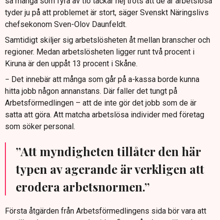
så många som fyra av tio tackar nej trots att de är arbetslösa
tyder ju på att problemet är stort, säger Svenskt Näringslivs
chefsekonom Sven-Olov Daunfeldt.
Samtidigt skiljer sig arbetslösheten åt mellan branscher och
regioner. Medan arbetslösheten ligger runt två procent i
Kiruna är den uppåt 13 procent i Skåne.
− Det innebär att många som går på a-kassa borde kunna
hitta jobb någon annanstans. Där faller det tungt på
Arbetsförmedlingen – att de inte gör det jobb som de är
satta att göra. Att matcha arbetslösa individer med företag
som söker personal.
”Att myndigheten tillåter den här
typen av agerande är verkligen att
erodera arbetsnormen.”
Första åtgärden från Arbetsförmedlingens sida bör vara att