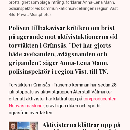
brottslighet som olaga intrång, förklarar Anna-Lena Mann,
polisinspektör vid kommunikationsavdelningen i region Väst.
Bild: Privat, Mostphotos
Polisen tillbakavisar kritiken om brist
på agerande mot aktivistaktionerna vid
torvtäkten i Grimsås. ”Det har gjorts
både avvisanden, avlägsnanden och
gripanden”, säger Anna-Lena Mann,
polisinspektör i region Väst, till TN.
Torvtäkten i Grimsås i Tranemo kommun har sedan 28
juli stoppats av aktivistgruppen Återställ Våtmarker
efter att aktivister har klättrat upp på
torvproducenten
Neovas maskiner
, grävt igen diken och spridit
ogräsfrön över täkten.
Aktivisterna klättrar upp på