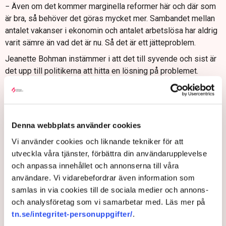
− Även om det kommer marginella reformer här och där som
är bra, så behöver det göras mycket mer. Sambandet mellan
antalet vakanser i ekonomin och antalet arbetslösa har aldrig
varit sämre än vad det är nu. Så det är ett jätteproblem.
Jeanette Bohman instämmer i att det till syvende och sist är
det upp till politikerna att hitta en lösning på problemet.
− Både du och jag vet hur högt skattetrycket är i Sverige. Jag
tycker att arbete ska löna sig framför att ha a-kassa. Jobb
måste vara mer lockande än att gå hemma.
Denna webbplats använder cookies
Vi använder cookies och liknande tekniker för att
utveckla våra tjänster, förbättra din användarupplevelse
Arbetslöshet
Arbetsmarknad
A-kassa
Politik
Sven-Olov Daunfeldt
Arbetsförmedlingen
Svenskt Näringsliv
och anpassa innehållet och annonserna till våra
Sverige
Skåne
användare. Vi vidarebefordrar även information som
samlas in via cookies till de sociala medier och annons-
och analysföretag som vi samarbetar med. Läs mer på
tn.se/integritet-personuppgifter/
.