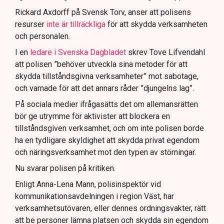
att navigera juridiska rättigheter och gränser.
Rickard Axdorff på Svensk Torv, anser att polisens
resurser
inte är tillräckliga
för att skydda verksamheten
och personalen.
I en
ledare i Svenska Dagbladet
skrev Tove Lifvendahl
att polisen ”behöver utveckla sina metoder för att
skydda tillståndsgivna verksamheter” mot sabotage,
och varnade för att det annars råder ”djungelns lag”.
På sociala medier ifrågasätts det om allemansrätten
bör ge utrymme för aktivister att blockera en
tillståndsgiven verksamhet, och om inte polisen borde
ha en tydligare skyldighet att skydda privat egendom
och näringsverksamhet mot den typen av störningar.
Nu svarar polisen på kritiken.
Enligt Anna-Lena Mann, polisinspektör vid
kommunikationsavdelningen i region Väst, har
verksamhetsutövaren, eller dennes ordningsvakter, rätt
att be personer lämna platsen och skydda sin egendom