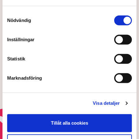
Karin Myrén
karin.myren@tn.se
Samtyckesval
Nödvändig
Publicerad:
30 jun 2025, 10:12
Uppdaterad:
12 aug 2025, 15:58
Inställningar
LÄS ÄVEN
Dömdes för mordförsök och fick
Statistik
sparken – nu stämmer hon sin
arbetsgivare
7 AUGUSTI 2026 |
Marknadsföring
Tjänstesektorn tappar fart
Visa detaljer
5 AUGUSTI 2026 |
Tillåt alla cookies
Läs mer om den svenska arbetsmarknaden