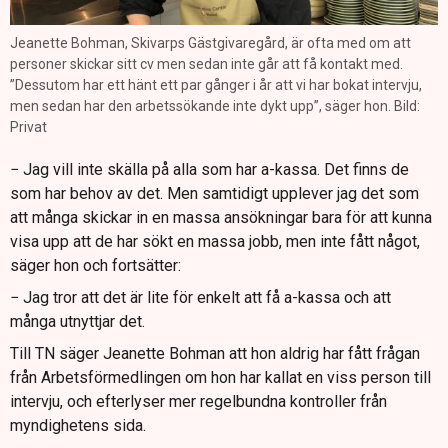
Jeanette Bohman, Skivarps Gästgivaregård, är ofta med om att
personer skickar sitt cv men sedan inte går att få kontakt med.
”Dessutom har ett hänt ett par gånger i år att vi har bokat intervju,
men sedan har den arbetssökande inte dykt upp”, säger hon. Bild:
Privat
− Jag vill inte skälla på alla som har a-kassa. Det finns de
som har behov av det. Men samtidigt upplever jag det som
att många skickar in en massa ansökningar bara för att kunna
visa upp att de har sökt en massa jobb, men inte fått något,
säger hon och fortsätter:
− Jag tror att det är lite för enkelt att få a-kassa och att
många utnyttjar det.
Till TN säger Jeanette Bohman att hon aldrig har fått frågan
från Arbetsförmedlingen om hon har kallat en viss person till
intervju, och efterlyser mer regelbundna kontroller från
myndighetens sida.