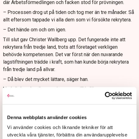
där Arbetsförmedlingen och facken stod för prövningen.
– Processen drog ut på tiden och tog mer än tre månader. Så
allt eftersom tappade vi alla dem som vi försökte rekrytera.
– Det hände om och om igen.
Till slut gav Christer Wallberg upp. Det fungerade inte att
rekrytera från tredje land, trots att företaget verkligen
behövde kompetensen. Det var först när den nuvarande
lagstiftningen trädde i kraft, som han kunde börja rekrytera
från tredje land på allvar.
– Då blev det mycket lättare, säger han.
Vad tänker du när regeringen nu vill införa
arbetsmarknadsprövning igen?
– Jag tänker att den fokuserar på fel saker. Vi behöver
processer som underlättar, så att vi och andra företagare kan
Denna webbplats använder cookies
ägna full kraft åt utveckling och hållbar omställning, säger
Vi använder cookies och liknande tekniker för att
Sara Lindmark.
utveckla våra tjänster, förbättra din användarupplevelse
– Det är fullständigt korkat! Duktiga människor som vill