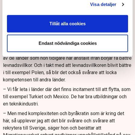
Christer Wallberg kan vittna om.
Visa detaljer
– När jag ville anställa Java-programmerare hände det att
handläggare trodde att jag ville anställa någon som arbetade
Tillåt alla cookies
med kaffe. Och det är så det kommer att fungera igen, om
regeringen återigen inför arbetsmarknadsprövning, säger han.
Endast nödvändiga cookies
Sara Lindmark konstaterar också att det redan nu börjar bli
alltmer svårt att rekrytera från andra länder, eftersom många
av de länder som hon tidigare har anställt ifrån börjar få bättre
levnadsvillkor. Och i takt med att levnadsvillkoren blivit bättre
i till exempel Polen, så blir det också svårare att locka
kompetensen till andra länder.
– Vi får leta i länder där det finns incitament till att flytta, som
till exempel Turkiet och Mexico. De har bra utbildningar och
en teknikindustri.
– Men med komplexiteten och byråkratin som är kring det
här, så upplever jag att det blir svårare och svårare att
rekrytera till Sverige, säger hon och berättar att