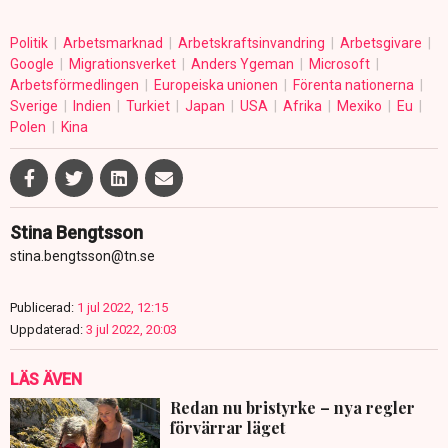
Politik
Arbetsmarknad
Arbetskraftsinvandring
Arbetsgivare
Google
Migrationsverket
Anders Ygeman
Microsoft
Arbetsförmedlingen
Europeiska unionen
Förenta nationerna
Sverige
Indien
Turkiet
Japan
USA
Afrika
Mexiko
Eu
Polen
Kina
Stina Bengtsson
stina.bengtsson@tn.se
Publicerad:
1 jul 2022, 12:15
Uppdaterad:
3 jul 2022, 20:03
LÄS ÄVEN
Redan nu bristyrke – nya regler
förvärrar läget