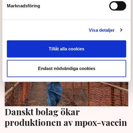
tröskeln är möjligheterna oändliga”, säger Albin
Marknadsföring
Wilson, medgrundare av elmotorcykelföretaget
Roam, till SVT.
1 year ago |
Av: Redaktionen
Visa detaljer
Tillåt alla cookies
Endast nödvändiga cookies
Danskt bolag ökar
produktionen av mpox-vaccin