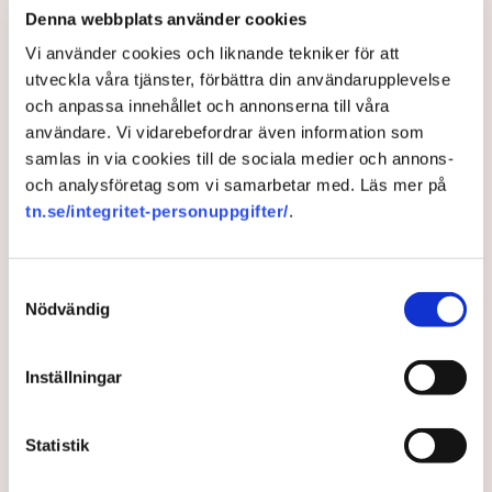
Denna webbplats använder cookies
1 year ago |
Av: Redaktionen
Vi använder cookies och liknande tekniker för att
utveckla våra tjänster, förbättra din användarupplevelse
och anpassa innehållet och annonserna till våra
användare. Vi vidarebefordrar även information som
samlas in via cookies till de sociala medier och annons-
och analysföretag som vi samarbetar med. Läs mer på
tn.se/integritet-personuppgifter/
.
Samtyckesval
Nödvändig
”Risken är att svenska företag
missar den här möjligheten”
Inställningar
Svenska företag bör satsa mer på Afrika, uppmanar
Statistik
Business Sweden. ”När man väl kommit över