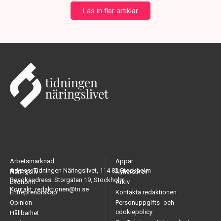
Läs in fler artiklar
Arbetsmarknad
Appar
Adress: Tidningen Näringslivet, 114 82 Stockholm
Näringsliv
Nyhetsbrev
Besöksadress: Storgatan 19, Stockholm
Ekonomi
Arkiv
Kontakt: redaktionen@tn.se
Entreprenörskap
Kontakta redaktionen
Opinion
Personuppgifts- och
cookiepolicy
Hållbarhet