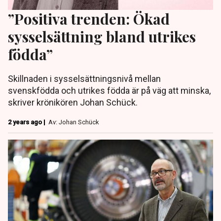
”Positiva trenden: Ökad
sysselsättning bland utrikes
födda”
Skillnaden i sysselsättningsnivå mellan
svenskfödda och utrikes födda är på väg att minska,
skriver krönikören Johan Schück.
2 years ago |
Av: Johan Schück