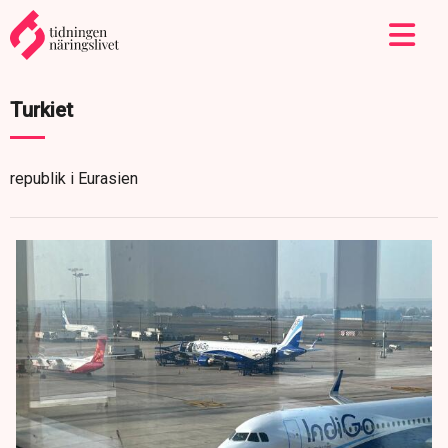
Turkiet
republik i Eurasien