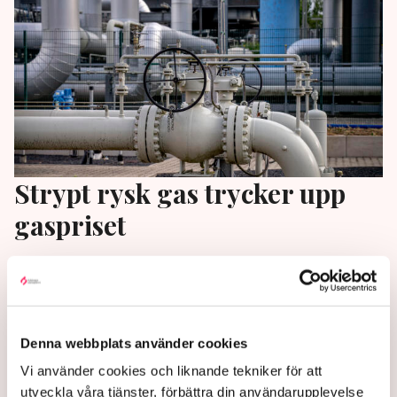
Strypt rysk gas trycker upp
gaspriset
Priserna på fossil gas på den europeiska marknaden
inleder året uppåt.
1 year ago |
Av: TT
Denna webbplats använder cookies
Vi använder cookies och liknande tekniker för att
utveckla våra tjänster, förbättra din användarupplevelse