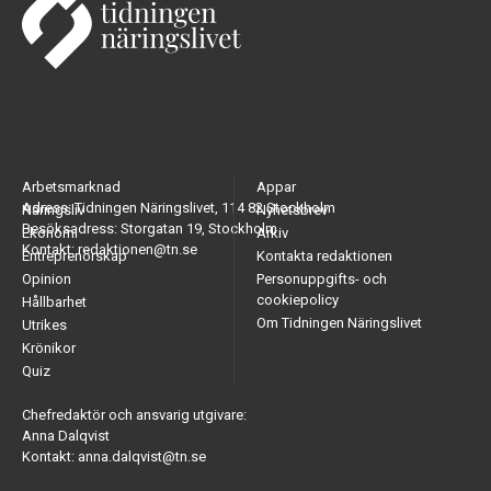
Arbetsmarknad
Appar
Adress: Tidningen Näringslivet, 114 82 Stockholm
Näringsliv
Nyhetsbrev
Besöksadress: Storgatan 19, Stockholm
Ekonomi
Arkiv
Kontakt: redaktionen@tn.se
Entreprenörskap
Kontakta redaktionen
Opinion
Personuppgifts- och
cookiepolicy
Hållbarhet
Om Tidningen Näringslivet
Utrikes
Krönikor
Quiz
Chefredaktör och ansvarig utgivare:
Anna Dalqvist
Kontakt: anna.dalqvist@tn.se