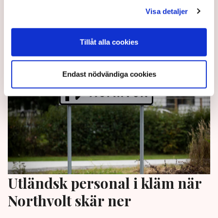
finansieras av Wallenbergsstiftelserna.
”Jobbsprånget gav effekt och vi kan stanna här i
Visa detaljer
Sverige”, säger Abdulkadir Turan till TN.
Tillåt alla cookies
1 year ago |
Av: Anders Carlsson
Endast nödvändiga cookies
Utländsk personal i kläm när
Northvolt skär ner