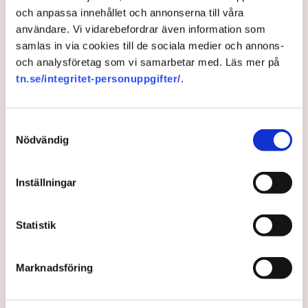
och anpassa innehållet och annonserna till våra
användare. Vi vidarebefordrar även information som
samlas in via cookies till de sociala medier och annons-
och analysföretag som vi samarbetar med. Läs mer på
tn.se/integritet-personuppgifter/
.
Samtyckesval
Succéprojektet ledde dem till
Nödvändig
anställning i Sverige: ”Mycket
Inställningar
bättre sätt att söka jobb”
I Sveriges största praktikprogram för utrikesfödda
Statistik
akademiker får sju av tio jobb. Två av dem är
Abdulkadir Turan från Turkiet och Tanto Untung från
Marknadsföring
Indonesien. Efter lång tid av traditionellt
jobbsökande var utvägen projektet som delvis