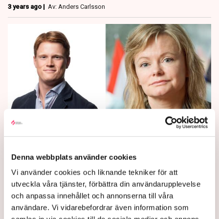
3 years ago |
Av: Anders Carlsson
Företagen tacklar leveransoro
Denna webbplats använder cookies
med ”just-in-case”-strategier
Vi använder cookies och liknande tekniker för att
utveckla våra tjänster, förbättra din användarupplevelse
I kölvattnet av krig och turbulensen efter pandemin
och anpassa innehållet och annonserna till våra
upplever företag allt oftare problem med olika
användare. Vi vidarebefordrar även information som
leveranskedjor. Enligt en ny undersökning från