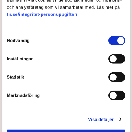
samlas in via cookies till de sociala medier och annons-
Svenskt Näringsliv har mer än sju av tio
och analysföretag som vi samarbetar med. Läs mer på
importerande företag upplevt svårigheter vid import.
tn.se/integritet-personuppgifter/
.
3 years ago |
Av: Anna Renneus Guthrie
Samtyckesval
Nödvändig
Inställningar
Statistik
Marknadsföring
Efter valet i Italien: Fler gräl
att vänta
Visa detaljer