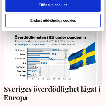
En mer nationalistisk ytterhöger får allt större
Tillåt alla cookies
inflytande i Europa, när gränserna mot den
traditionella högern suddas ut.
Endast nödvändiga cookies
3 years ago |
Av: TT
Sveriges överdödlighet lägst i
Europa