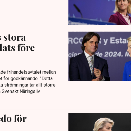
 stora
lats före
de frihandelsavtalet mellan
et för godkännande. ”Detta
ka strömningar tar allt större
å Svenskt Näringsliv.
do för