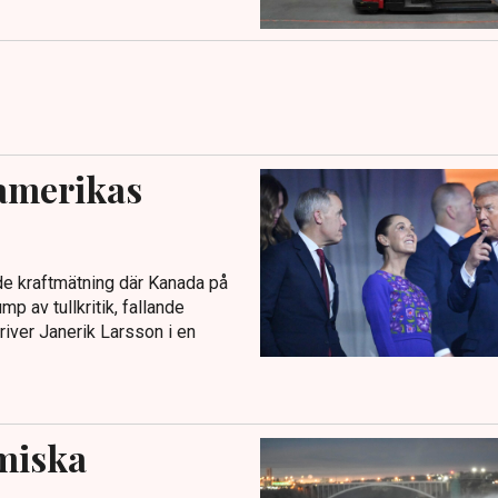
amerikas
de kraftmätning där Kanada på
p av tullkritik, fallande
river Janerik Larsson i en
omiska