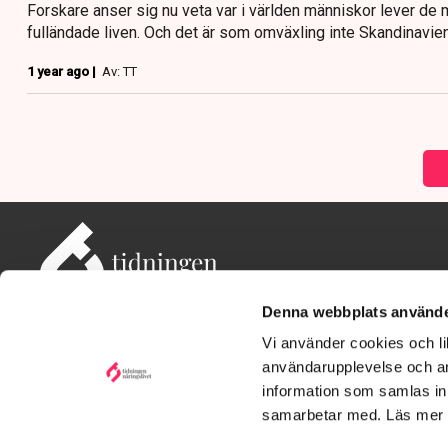
Forskare anser sig nu veta var i världen människor lever d
fulländade liven. Och det är som omväxling inte Skandinavie
1 year ago |
Av: TT
Denna webbplats använde
Vi använder cookies och lik
användarupplevelse och an
information som samlas in 
Adress: Tidningen Näringslivet, 114 82 Stockholm
Besöksadress: Storgatan 19, Stockholm
samarbetar med. Läs mer
Kontakt: redaktionen@tn.se