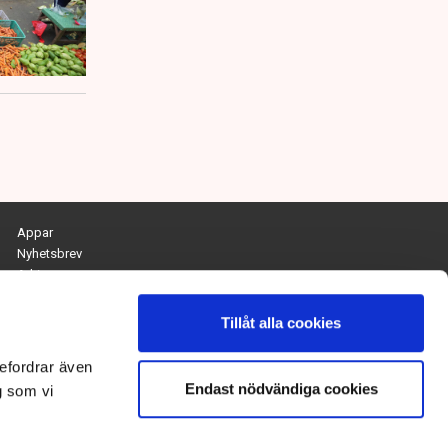
Appar
Nyhetsbrev
Arkiv
Kontakta redaktionen
Personuppgifts- och cookiepolicy
Tillåt alla cookies
Om Tidningen Näringslivet
efordrar även
Endast nödvändiga cookies
Chefredaktör och ansvarig utgivare:
g som vi
Anna Dalqvist
Kontakt: anna.dalqvist@tn.se