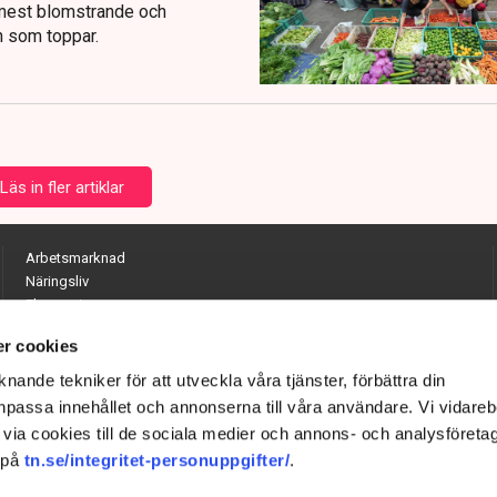
e mest blomstrande och
n som toppar.
Läs in fler artiklar
Arbetsmarknad
Näringsliv
Ekonomi
Entreprenörskap
r cookies
Opinion
Hållbarhet
nande tekniker för att utveckla våra tjänster, förbättra din
Utrikes
passa innehållet och annonserna till våra användare. Vi vidareb
Krönikor
via cookies till de sociala medier och annons- och analysföreta
Quiz
 på
tn.se/integritet-personuppgifter/
.