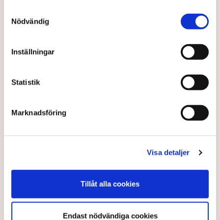
Samtyckesval
Torvtäkten i Grimsås har stoppats av aktivister
Nödvändig
sedan 28 juli.
Polisen kritiseras för bristande agerande vid
Inställningar
aktionerna.
Polisinspektör Anna-Lena Mann förklarar polisens
Statistik
agerande på plats.
40 personer misstänks med cirka 120
brottsmisstankar kopplade.
Marknadsföring
Läs mer
Polisen använder drönare och uniformerad polis
för att dokumentera bevis.
Polisen, som befinner sig på plats, kritiseras för att inte
Visa detaljer
agera tillräckligt då aktionerna kan fortgå för öppen ridå.
Samtidigt är polisarbetet komplext när det gäller
att navigera juridiska rättigheter och gränser.
Rickard Axdorff på Svensk Torv, anser att polisens
resurser
inte är tillräckliga
för att skydda verksamheten
Tillåt alla cookies
och personalen.
I en
ledare i Svenska Dagbladet
skrev Tove Lifvendahl
Endast nödvändiga cookies