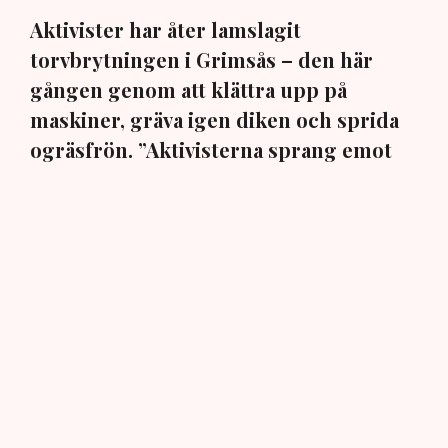
Aktivister har åter lamslagit
torvbrytningen i Grimsås – den här
gången genom att klättra upp på
maskiner, gräva igen diken och sprida
ogräsfrön. ”Aktivisterna sprang emot
oss”, säger Mats Henriksson,
tillståndsansvarig på Neova, till TN. Nu
varnar branschen för skador på
uppemot 100 miljoner kronor.
Brytningen av torvtäkten i Grimsås lamslås av
aktivistgruppen Återställ Våtmarker. Mats Henriksson,
tillståndsansvarig på Neova, som befinner sig på plats,
beskriver hur ett 40-tal personer spred ut sig över den
tillståndsgivna verksamhetsytan förra veckan och
stoppade all pågående verksamhet.