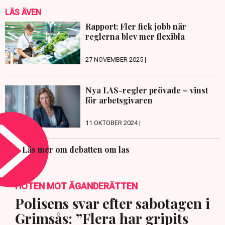
LÄS ÄVEN
Rapport: Fler fick jobb när
reglerna blev mer flexibla
27 NOVEMBER 2025 |
Nya LAS-regler prövade – vinst
för arbetsgivaren
11 OKTOBER 2024 |
Läs mer om debatten om las
HOTEN MOT ÄGANDERÄTTEN
Polisens svar efter sabotagen i
Grimsås: ”Flera har gripits