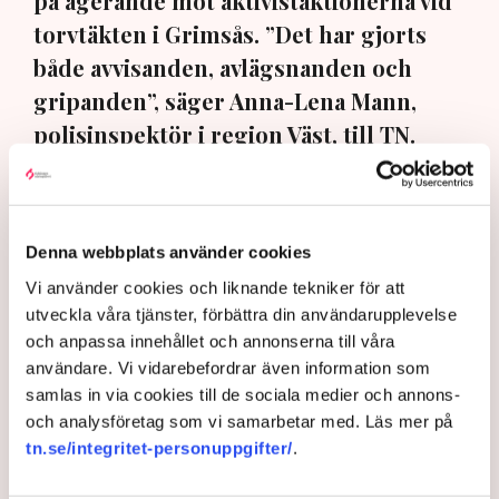
på agerande mot aktivistaktionerna vid
torvtäkten i Grimsås. ”Det har gjorts
både avvisanden, avlägsnanden och
gripanden”, säger Anna-Lena Mann,
polisinspektör i region Väst, till TN.
Torvtäkten i Grimsås i Tranemo kommun har sedan 28
juli stoppats av aktivistgruppen Återställ Våtmarker
efter att aktivister har klättrat upp på
torvproducenten
Denna webbplats använder cookies
Neovas maskiner
, grävt igen diken och spridit
Vi använder cookies och liknande tekniker för att
ogräsfrön över täkten.
utveckla våra tjänster, förbättra din användarupplevelse
Aktivisterna klättrar upp på
och anpassa innehållet och annonserna till våra
maskiner – polisen kan inte
användare. Vi vidarebefordrar även information som
avvisa dem: ”Upptrappning
samlas in via cookies till de sociala medier och annons-
på helt ny nivå”
och analysföretag som vi samarbetar med. Läs mer på
Näringsliv
tn.se/integritet-personuppgifter/
.
AI-sammanfattning