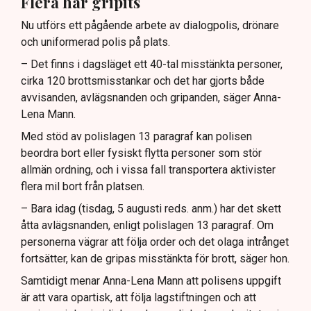
Flera har gripits
Nu utförs ett pågående arbete av dialogpolis, drönare
och uniformerad polis på plats.
– Det finns i dagsläget ett 40-tal misstänkta personer,
cirka 120 brottsmisstankar och det har gjorts både
avvisanden, avlägsnanden och gripanden, säger Anna-
Lena Mann.
Med stöd av polislagen 13 paragraf kan polisen
beordra bort eller fysiskt flytta personer som stör
allmän ordning, och i vissa fall transportera aktivister
flera mil bort från platsen.
– Bara idag (tisdag, 5 augusti reds. anm.) har det skett
åtta avlägsnanden, enligt polislagen 13 paragraf. Om
personerna vägrar att följa order och det olaga intrånget
fortsätter, kan de gripas misstänkta för brott, säger hon.
Samtidigt menar Anna-Lena Mann att polisens uppgift
är att vara opartisk, att följa lagstiftningen och att