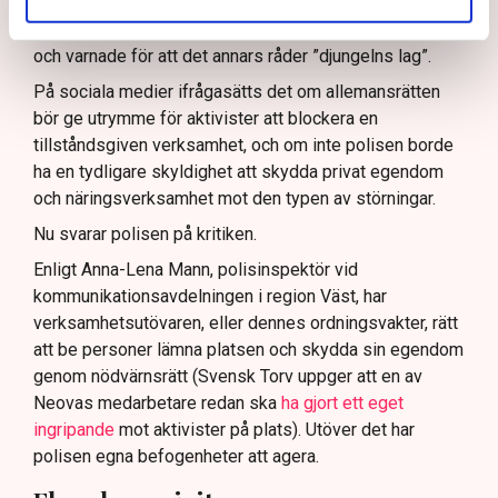
att polisen ”behöver utveckla sina metoder för att
skydda tillståndsgivna verksamheter” mot sabotage,
och varnade för att det annars råder ”djungelns lag”.
På sociala medier ifrågasätts det om allemansrätten
bör ge utrymme för aktivister att blockera en
tillståndsgiven verksamhet, och om inte polisen borde
ha en tydligare skyldighet att skydda privat egendom
och näringsverksamhet mot den typen av störningar.
Nu svarar polisen på kritiken.
Enligt Anna-Lena Mann, polisinspektör vid
kommunikationsavdelningen i region Väst, har
verksamhetsutövaren, eller dennes ordningsvakter, rätt
att be personer lämna platsen och skydda sin egendom
genom nödvärnsrätt (Svensk Torv uppger att en av
Neovas medarbetare redan ska
ha gjort ett eget
ingripande
mot aktivister på plats). Utöver det har
polisen egna befogenheter att agera.