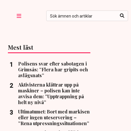
Mest läst
Polisens svar efter sabotagen i
Grimsås: ”Flera har gripits och
avlägsnats”
Aktivisterna klättrar upp på
maskiner – polisen kan inte
avvisa dem: ”Upptrappning på
helt ny nivå”
Ultimatumet: Bort med markisen
eller ingen uteservering –
”Rena utpressningssituationen”