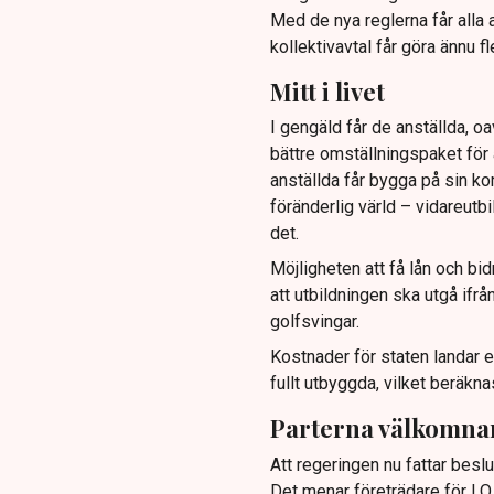
Med de nya reglerna får alla 
kollektivavtal får göra ännu f
Mitt i livet
I gengäld får de anställda, oa
bättre omställningspaket för a
anställda får bygga på sin k
föränderlig värld – vidareutb
det.
Möjligheten att få lån och bid
att utbildningen ska utgå ifr
golfsvingar.
Kostnader för staten landar en
fullt utbyggda, vilket beräkn
Parterna välkomna
Att regeringen nu fattar besl
Det menar företrädare för LO