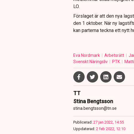
LO.
Förslaget är att den nya lagsti
den 1 oktober. När ny lagstift
kan parterna teckna ett nytt h
Eva Nordmark
Arbetsrätt
Ja
Svenskt Näringsliv
PTK
Matt
TT
Stina Bengtsson
stina.bengtsson@tn.se
Publicerad:
27 jan 2022, 14:55
Uppdaterad:
2 feb 2022, 12:10