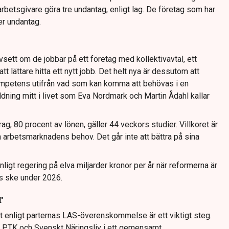
arbetsgivare göra tre undantag, enligt lag. De företag som har
ler undantag.
vsett om de jobbar på ett företag med kollektivavtal, ett
tt lättare hitta ett nytt jobb. Det helt nya är dessutom att
ompetens utifrån vad som kan komma att behövas i en
ildning mitt i livet som Eva Nordmark och Martin Ådahl kallar
rag, 80 procent av lönen, gäller 44 veckors studier. Villkoret är
ån arbetsmarknadens behov. Det går inte att bättra på sina
ligt regering på elva miljarder kronor per år när reformerna är
as ske under 2026.
r
ut enligt parternas LAS-överenskommelse är ett viktigt steg.
, PTK och Svenskt Näringsliv i ett gemensamt