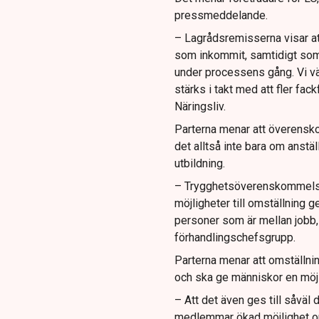
pressmeddelande.
– Lagrådsremisserna visar att
som inkommit, samtidigt som 
under processens gång. Vi v
stärks i takt med att fler fac
Näringsliv.
Parterna menar att överensk
det alltså inte bara om anst
utbildning.
– Trygghetsöverenskommelsen
möjligheter till omställning 
personer som är mellan jobb,
förhandlingschefsgrupp.
Parterna menar att omställn
och ska ge människor en möjl
– Att det även ges till såväl
medlemmar ökad möjlighet om