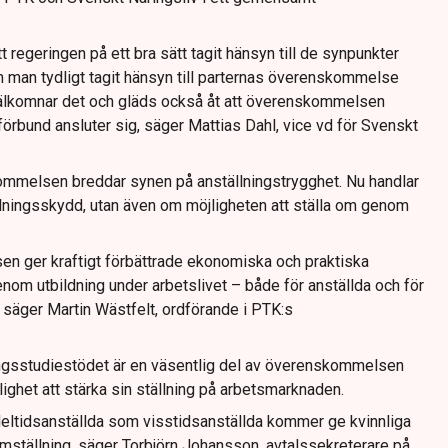
 regeringen på ett bra sätt tagit hänsyn till de synpunkter
man tydligt tagit hänsyn till parternas överenskommelse
älkomnar det och gläds också åt att överenskommelsen
kförbund ansluter sig, säger Mattias Dahl, vice vd för Svenskt
ommelsen breddar synen på anställningstrygghet. Nu handlar
ällningsskydd, utan även om möjligheten att ställa om genom
 ger kraftigt förbättrade ekonomiska och praktiska
genom utbildning under arbetslivet – både för anställda och för
 säger Martin Wästfelt, ordförande i PTK:s
ingsstudiestödet är en väsentlig del av överenskommelsen
ighet att stärka sin ställning på arbetsmarknaden.
 deltidsanställda som visstidsanställda kommer ge kvinnliga
ställning, säger Torbjörn Johansson, avtalssekreterare på