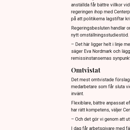
anställda får bättre villkor 
regeringen ihop med Centerpar
på att politikerna lagstiftar kr
Regeringsbesluten handlar om
nytt omställningsstudiestöd. 
– Det här ligger helt i linje
säger Eva Nordmark och lägger 
remissinstansernas synpunkt
Omtvistat
Det mest omtvistade förslaget
medarbetare som får sluta vid
invänt.
Flexiblare, bättre anpassat 
har rätt kompetens, väljer Cen
– Och det gör vi genom att ut
I dag får arbetsgivare med fä