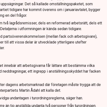
vid uppsägningar. Det så kallade omställningspaketet, som
tiet tidigare har kommit överens om i januariavtalet, bygger
ing en del frågor.
 två lagrådsremisser, dels en reformerad arbetsrätt, dels ett
Detaljerna i utformningen är kända sedan tidigare.
 med partsöverenskommelsen (mellan fack och arbetsgivare),
till att vissa delar är utvecklade ytterligare utefter
er.
 innebär att arbetsgivarna får lättare att bestämma vilka
 neddragningar, ett ingrepp i anställningsskyddet har facken
efter dagens arbetsmarknad där företagen måste trygga att de
terpartiets Martin Ådahl att kalla det.
vidga undantagen i turordningsreglerna, säger han.
rre än tio anställda undanta två personer från turordningen.