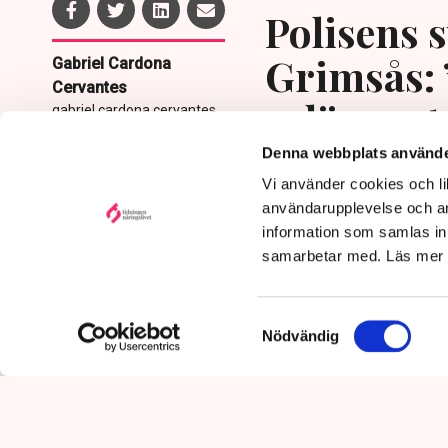
Polisens s
Grimsås: 
Gabriel Cardona
Cervantes
avlägsnat
gabriel.cardona.cervantes
@tn.se
Denna webbplats använde
Publicerad:
6 aug 2026, 12:35
Vi använder cookies och lik
Uppdaterad:
7 aug 2026,
09:58
användarupplevelse och an
information som samlas in 
samarbetar med. Läs mer
Samtyckesval
Nödvändig