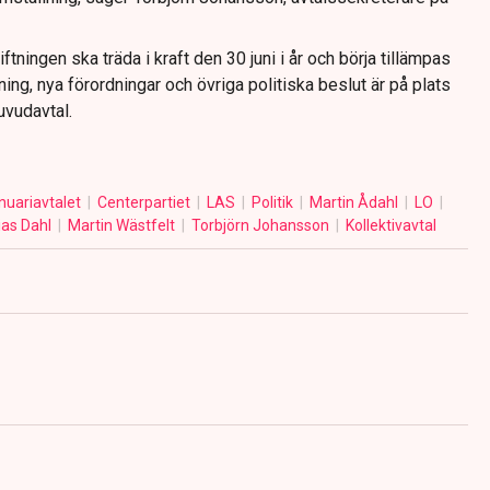
ftningen ska träda i kraft den 30 juni i år och börja tillämpas
ning, nya förordningar och övriga politiska beslut är på plats
uvudavtal.
nuariavtalet
Centerpartiet
LAS
Politik
Martin Ådahl
LO
ias Dahl
Martin Wästfelt
Torbjörn Johansson
Kollektivavtal