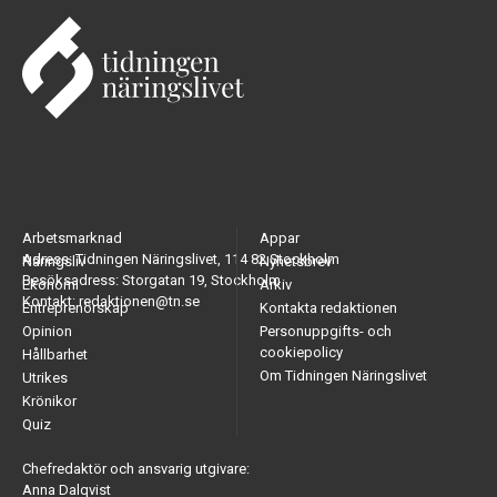
Arbetsmarknad
Appar
Adress: Tidningen Näringslivet, 114 82 Stockholm
Näringsliv
Nyhetsbrev
Besöksadress: Storgatan 19, Stockholm
Ekonomi
Arkiv
Kontakt: redaktionen@tn.se
Entreprenörskap
Kontakta redaktionen
Opinion
Personuppgifts- och
cookiepolicy
Hållbarhet
Om Tidningen Näringslivet
Utrikes
Krönikor
Quiz
Chefredaktör och ansvarig utgivare:
Anna Dalqvist