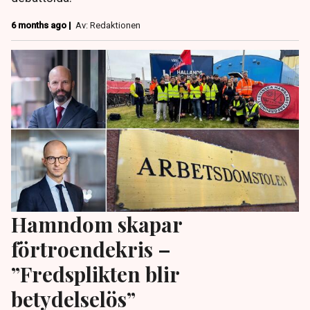
6 months ago |
Av: Redaktionen
Hamndom skapar
förtroendekris –
”Fredsplikten blir
betydelselös”