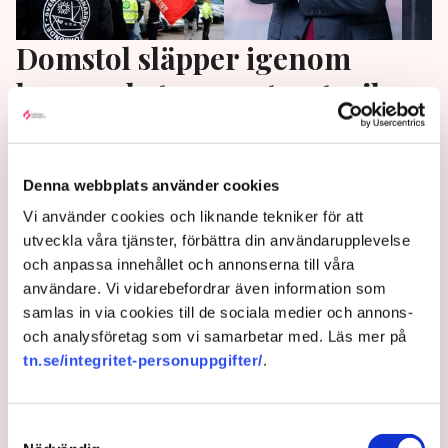
Domstol släpper igenom
hamnarbetarnas storstrejk –
”Öppnat Pandoras ask”
Arbetsdomstolen ger Hamnarbetarförbundet grönt
Denna webbplats använder cookies
ljus för fortsatta stridsåtgärder, trots lagen som
Vi använder cookies och liknande tekniker för att
skulle hindra just detta. Svenskt Näringsliv varnar nu
utveckla våra tjänster, förbättra din användarupplevelse
för kaos på arbetsmarknaden. ”Det är dåliga nyheter
och anpassa innehållet och annonserna till våra
för den svenska modellen, för den fackliga sidan
användare. Vi vidarebefordrar även information som
och för arbetsgivarna”, säger vice vd Mattias Dahl.
samlas in via cookies till de sociala medier och annons-
och analysföretag som vi samarbetar med. Läs mer på
1 year ago |
Av: Stina Bengtsson
tn.se/integritet-personuppgifter/
.
Samtyckesval