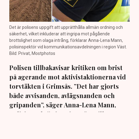
Det är polisens uppgift att upprätthålla allmän ordning och
säkerhet, vilket inkluderar att ingripa mot pågående
brottslighet som olaga intrång, förklarar Anna-Lena Mann,
polisinspektör vid kommunikationsavdelningen i region Väst.
Bild: Privat, Mostphotos
Polisen tillbakavisar kritiken om brist
på agerande mot aktivistaktionerna vid
torvtäkten i Grimsås. ”Det har gjorts
både avvisanden, avlägsnanden och
gripanden”, säger Anna-Lena Mann,
polisinspektör i region Väst, till TN.
Torvtäkten i Grimsås i Tranemo kommun har sedan 28
juli stoppats av aktivistgruppen Återställ Våtmarker