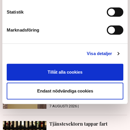
Kollektivavtal
Avtal
Arbetsmarknad
Arbetsgivare
LO
Statistik
PTK
Svenskt Näringsliv
Sverige
Marknadsföring
Redaktionen
Visa detaljer
Publicerad:
13 jan 2026, 14:30
Uppdaterad:
14 jan 2026, 15:52
Tillåt alla cookies
LÄS ÄVEN
Dömdes för mordförsök och fick
Endast nödvändiga cookies
sparken – nu stämmer hon sin
arbetsgivare
7 AUGUSTI 2026 |
Tjänstesektorn tappar fart