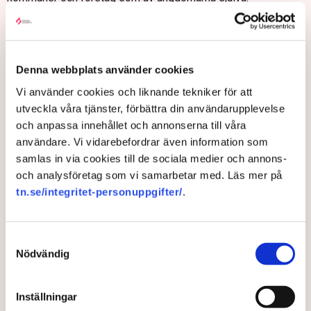
Svenskt Näringsliv, PTK och LO är också engagerade genom
att nyligen ha förhandlat fram ett kollektivavtal för den här nya
typen av jobb, vilket förväntas leda till att fler ungdomar och
arbetsgivare får möjlighet att delta.
Denna webbplats använder cookies
”Positiva, långsiktiga samhällskrafter behövs mer än
Vi använder cookies och liknande tekniker för att
någonsin i Sverige. SAO-jobb kan inte ensamt lösa problemet
utveckla våra tjänster, förbättra din användarupplevelse
men har potential att bidra till en kultur där egenmakt, vägar
och anpassa innehållet och annonserna till våra
till arbete och delaktighet blir norm för unga i
användare. Vi vidarebefordrar även information som
utanförskapsområden”, skriver parterna på DN Debatt.
samlas in via cookies till de sociala medier och annons-
och analysföretag som vi samarbetar med. Läs mer på
DN Debatt: ”Vi är överens – kollektivavtal klart för nya
tn.se/integritet-personuppgifter/
.
ungdomsjobben”
Så räddar företagen ungdomar
från kriminella gäng – ”Känns
Samtyckesval
bra”
Nödvändig
Arbetsmarknad
Inställningar