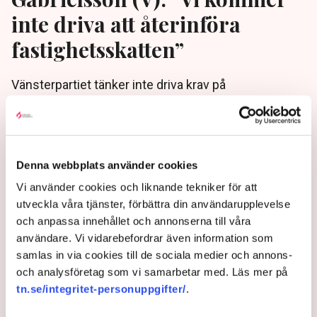
inte driva att återinföra
fastighetsskatten”
Vänsterpartiet tänker inte driva krav på
fastighetsskatt i eventuella regeringsförhandlingar. I
stället vill partiet prioritera en miljardärsskatt och
hårdare ISK-regler. ”Även om vi höjer skatterna något
för de allra rikaste kommer vi fortfarande att ha
Denna webbplats använder cookies
mycket gynnsamma förhållanden i Sverige”, skrev
Ida Gabrielsson, ekonomisk-politisk talesperson, i en
Vi använder cookies och liknande tekniker för att
livechatt med TN:s läsare.
utveckla våra tjänster, förbättra din användarupplevelse
och anpassa innehållet och annonserna till våra
2 months ago |
Av: Redaktionen
användare. Vi vidarebefordrar även information som
samlas in via cookies till de sociala medier och annons-
och analysföretag som vi samarbetar med. Läs mer på
tn.se/integritet-personuppgifter/
.