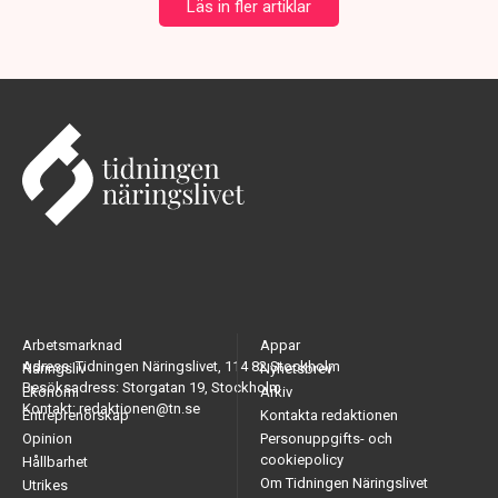
Läs in fler artiklar
Arbetsmarknad
Appar
Adress: Tidningen Näringslivet, 114 82 Stockholm
Näringsliv
Nyhetsbrev
Besöksadress: Storgatan 19, Stockholm
Ekonomi
Arkiv
Kontakt: redaktionen@tn.se
Entreprenörskap
Kontakta redaktionen
Opinion
Personuppgifts- och
cookiepolicy
Hållbarhet
Om Tidningen Näringslivet
Utrikes