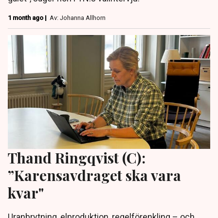
1 month ago |
Av: Johanna Allhorn
Thand Ringqvist (C):
”Karensavdraget ska vara
kvar"
Uranbrytning, elproduktion, regelförenkling – och