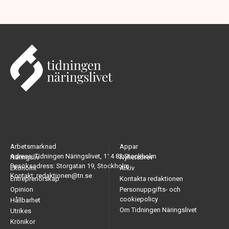
Arbetsmarknad
Appar
Adress: Tidningen Näringslivet, 114 82 Stockholm
Näringsliv
Nyhetsbrev
Besöksadress: Storgatan 19, Stockholm
Ekonomi
Arkiv
Kontakt: redaktionen@tn.se
Entreprenörskap
Kontakta redaktionen
Opinion
Personuppgifts- och
cookiepolicy
Hållbarhet
Om Tidningen Näringslivet
Utrikes
Krönikor