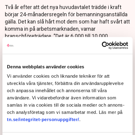
Två år efter att det nya huvudavtalet trädde i kraft
börjar 24-månadersregeln för bemanningsanställda
gälla. Det kan slå hårt mot dem som har haft svårt att
komma in på arbetsmarknaden, varnar
branschföreträdare. ”Det är 6 000 till 10 000
personer som kan beröras”, säger
Kompetensföretagens vd Patrik Eidfelt till TN.
2 years ago |
Av: Stina Bengtsson
Denna webbplats använder cookies
Vi använder cookies och liknande tekniker för att
utveckla våra tjänster, förbättra din användarupplevelse
och anpassa innehållet och annonserna till våra
användare. Vi vidarebefordrar även information som
samlas in via cookies till de sociala medier och annons-
och analysföretag som vi samarbetar med. Läs mer på
tn.se/integritet-personuppgifter/
.