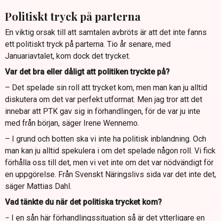
Politiskt tryck på parterna
En viktig orsak till att samtalen avbröts är att det inte fanns
ett politiskt tryck på parterna. Tio år senare, med
Januariavtalet, kom dock det trycket.
Var det bra eller dåligt att politiken tryckte på?
– Det spelade sin roll att trycket kom, men man kan ju alltid
diskutera om det var perfekt utformat. Men jag tror att det
innebar att PTK gav sig in förhandlingen, för de var ju inte
med från början, säger Irene Wennemo.
– I grund och botten ska vi inte ha politisk inblandning. Och
man kan ju alltid spekulera i om det spelade någon roll. Vi fick
förhålla oss till det, men vi vet inte om det var nödvändigt för
en uppgörelse. Från Svenskt Näringslivs sida var det inte det,
säger Mattias Dahl.
Vad tänkte du när det politiska trycket kom?
− I en sån här förhandlingssituation så är det ytterligare en