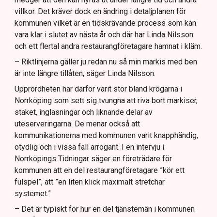
villkor. Det kräver dock en ändring i detaljplanen för
kommunen vilket är en tidskrävande process som kan
vara klar i slutet av nästa år och där har Linda Nilsson
och ett flertal andra restaurangföretagare hamnat i kläm.
– Riktlinjerna gäller ju redan nu så min markis med ben
är inte längre tillåten, säger Linda Nilsson.
Upprördheten har därför varit stor bland krögarna i
Norrköping som sett sig tvungna att riva bort markiser,
staket, inglasningar och liknande delar av
uteserveringarna. De menar också att
kommunikationerna med kommunen varit knapphändig,
otydlig och i vissa fall arrogant. I en intervju i
Norrköpings Tidningar säger en företrädare för
kommunen att en del restaurangföretagare ”kör ett
fulspel”, att ”en liten klick maximalt stretchar
systemet.”
– Det är typiskt för hur en del tjänstemän i kommunen