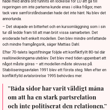
hade med andra ord funnits en lockelse för LO att gå till
regeringen om inte parterna kunde enas i olika frågor, men
tack vare samförståndsandan hade det inte hänt. Nu blev det
annorlunda.
– Det skapade en bitterhet och en kursomläggning som i sin
tur då ledde fram till att man bröt vissa samarbeten. Det
eroderade helt enkelt modellen. Den blev mindre omfattande
och mindre framgångsrik, säger Mattias Dahl.
Efter 70-talets lagstiftningar följde ett konfliktfyllt 80-tal där
reallöneökningarna uteblev. Det blev med tiden uppenbart att
något måste göras – att modellen måste skruvas på.
Stabiliseringsavtalen 1991 blev ett första steg. Men efter en
konfliktfylld avtalsrörelse 1995 behövdes mer.
”Båda sidor har varit väldigt måna
om att ha en stark partsrelation
och inte politiserat den relationen.”