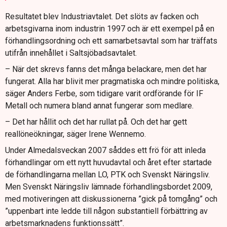
Resultatet blev Industriavtalet. Det slöts av facken och
arbetsgivarna inom industrin 1997 och är ett exempel på en
förhandlingsordning och ett samarbetsavtal som har träffats
utifrån innehållet i Saltsjöbadsavtalet.
– När det skrevs fanns det många belackare, men det har
fungerat. Alla har blivit mer pragmatiska och mindre politiska,
säger Anders Ferbe, som tidigare varit ordförande för IF
Metall och numera bland annat fungerar som medlare.
– Det har hållit och det har rullat på. Och det har gett
reallöneökningar, säger Irene Wennemo.
Under Almedalsveckan 2007 såddes ett frö för att inleda
förhandlingar om ett nytt huvudavtal och året efter startade
de förhandlingarna mellan LO, PTK och Svenskt Näringsliv.
Men Svenskt Näringsliv lämnade förhandlingsbordet 2009,
med motiveringen att diskussionerna ”gick på tomgång” och
”uppenbart inte ledde till någon substantiell förbättring av
arbetsmarknadens funktionssätt”.