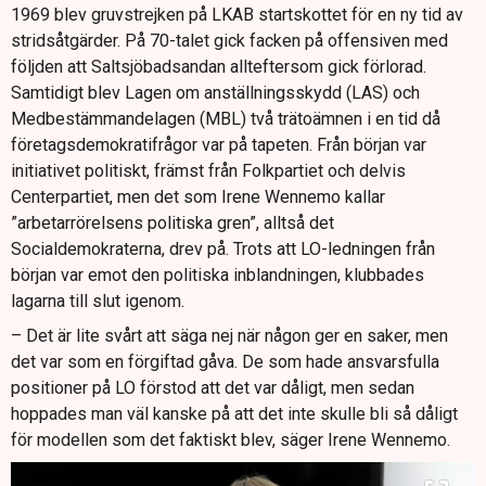
1969 blev gruvstrejken på LKAB startskottet för en ny tid av
stridsåtgärder. På 70-talet gick facken på offensiven med
följden att Saltsjöbadsandan allteftersom gick förlorad.
Samtidigt blev Lagen om anställningsskydd (LAS) och
Medbestämmandelagen (MBL) två trätoämnen i en tid då
företagsdemokratifrågor var på tapeten. Från början var
initiativet politiskt, främst från Folkpartiet och delvis
Centerpartiet, men det som Irene Wennemo kallar
”arbetarrörelsens politiska gren”, alltså det
Socialdemokraterna, drev på. Trots att LO-ledningen från
början var emot den politiska inblandningen, klubbades
lagarna till slut igenom.
– Det är lite svårt att säga nej när någon ger en saker, men
det var som en förgiftad gåva. De som hade ansvarsfulla
positioner på LO förstod att det var dåligt, men sedan
hoppades man väl kanske på att det inte skulle bli så dåligt
för modellen som det faktiskt blev, säger Irene Wennemo.