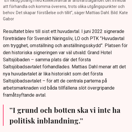
”En viktig poäng med kollektivavtal är ansvarstagandet det innebär
att förhandla och komma överens, trots olika utgångspunkter och
behov. Det skapar förståelse och tillit”, säger Mattias Dahl. Bild: Kate
Gabor
Resultatet blev till sist ett huvudavtal. I juni 2022 signerade
företrädare för Svenskt Näringsliv, LO och PTK ”Huvudavtal
om trygghet, omställning och anställningsskydd”. Platsen för
den historiska signeringen var väl utvald: Grand Hotel
Saltsjöbaden – samma plats där det första
Saltsjöbadsavtalet förhandlades. Mattias Dahl menar att det
nya huvudavtalet är lika historiskt som det första
Saltsjöbadsavtalet – för att de centrala parterna på
arbetsmarknaden vid båda tillfällena slöt övergripande
framåtsyftande avtal.
”I grund och botten ska vi inte ha
politisk inblandning.”