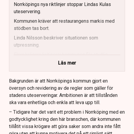
Norrköpings nya riktlinjer stoppar Lindas Kulas
uteservering.
Kommunen kräver att restaurangens markis med
stödben tas bort.
Linda Nilsson beskriver situationen som
utpressning.
Flera krögare kritiserar kommunen för otydlig
kommunikation.
Läs mer
Kommunen vill skapa enhetliga regler för
uteserveringar.
Bakgrunden är att Norrköpings kommun gjort en
översyn och revidering av de regler som gäller för
Lindas Kula ställer in uteserveringen för
stadens uteserveringar. Ambitionen är att tillstånden
sommaren.
ska vara enhetliga och enkla att leva upp till.
– Tidigare har det varit ett problem i Norrköping med en
godtycklighet kring den här branschen, där kommunen
tillåtit vissa krögare att göra saker som andra inte fått
göra utan att kunna motivera det på ett rimligt sätt,