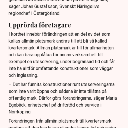
säger Johan Gustafsson, Svenskt Näringslivs
regionchef i Östergötland.
Upprörda företagare
I korthet innebär förändringen att en del av det som
kallas allmän platsmark ändras till att bli så kallad
kvartersmark. Allmän platsmark är till för allmänheten
och kan bara upplåtas för annan verksamhet, till
exempel en uteservering, under begränsad tid och får
inte ha alltför omfattande konstruktioner som väggar
och inglasning.
– Det har funnits konstruktioner runt uteserveringarna
som inte varit öppna och sådana är inte tillåtna på
offentlig mark. Därför görs förändringarna, säger Maria
Egebäck, enhetschef på driftstöd och service i
Norrköping.
Förändringen från allmän platsmark till kvartersmark
medger att den kan hyras ut under längre tid och andra