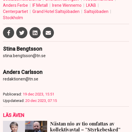
Anders Ferbe
IF Metall
Irene Wennemo
LKAB
Centerpartiet
Grand Hotel Saltsjöbaden
Saltsjöbaden
Stockholm
Stina Bengtsson
stina.bengtsson@tn.se
Anders Carlsson
redaktionen@tn.se
Publicerad:
19 dec 2023, 15:51
Uppdaterad:
20 dec 2023, 07:15
LÄS ÄVEN
Nästan nio av tio omfattas av
kollektivavtal – ”Styrkebesked”