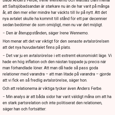
Både Anders Ferbe, Irene Wennemo och Mattias Dahl menar
att Saltsjöbadsandan är starkare nu än de har varit på många
år, att den mer eller mindre har väckts till liv på nytt. Att det
nya avtalet skulle ha kommit till stånd för ett par decennier
sedan bedömer de som omöjligt, men nu var det möjligt.
− Den är återuppstånden, säger Irene Wennemo.
Hon menar att det var viktigt för den senaste avtalsrörelsen
att det nya huvudavtalet finns på plats.
− Det var ju en avtalsrörelse i ett extremt ekonomiskt läge. Vi
hade en hög inflation och den nästan toppade ju precis när
man förhandlade löner. Att man då hade så pass goda
relationer med varandra – att man litade på varandra – gjorde
att vi fick en så fredlig avtalsrörelse, säger hon.
Och att relationerna är viktiga tycker även Anders Ferbe.
− Min analys är att båda sidor har varit väldigt måna om att ha
en stark partsrelation och inte politiserat den relationen,
säger han och fortsätter: