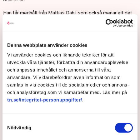
Han får medhåll från Mattias Dahl, som också menar att det
är ett viktigt arv att förvalta.
− Det var ju ett så fast framgångsrikt och starkt system som
byggdes rakt in i den svenska folksjälen, i det svenska
Denna webbplats använder cookies
regelsystemet och i filosofin och huvudet på folk. Den andan
finns kvar och vi agerar efter den, säger han.
Vi använder cookies och liknande tekniker för att
utveckla våra tjänster, förbättra din användarupplevelse
− På pappret är det ju annorlunda eftersom vi har ett helt
och anpassa innehållet och annonserna till våra
annat eget system idag. Vi är med i EU och vi har massa
användare. Vi vidarebefordrar även information som
andra utmaningar än dem som fanns 1938. Men i huvudet så
samlas in via cookies till de sociala medier och annons-
agerar vi efter den och vill ju hålla fast vid den, säger Mattias
och analysföretag som vi samarbetar med. Läs mer på
Dahl.
tn.se/integritet-personuppgifter/
.
Nutida exempel
Även om det i debatten ibland talas om att den svenska
Samtyckesval
samförståndsandan – och inte minst den svenska modellen
Nödvändig
– är död så finns det flera exempel i nutid när parterna väckt
liv i Saltsjöbadsandan. Krisavtalet 2008 med IF Metall är ett