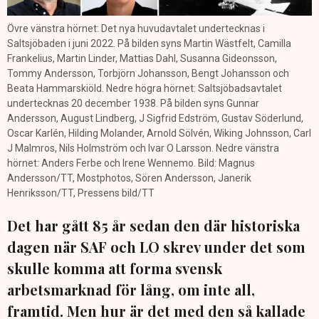
Övre vänstra hörnet: Det nya huvudavtalet undertecknas i
Saltsjöbaden i juni 2022. På bilden syns Martin Wästfelt, Camilla
Frankelius, Martin Linder, Mattias Dahl, Susanna Gideonsson,
Tommy Andersson, Torbjörn Johansson, Bengt Johansson och
Beata Hammarskiöld. Nedre högra hörnet: Saltsjöbadsavtalet
undertecknas 20 december 1938. På bilden syns Gunnar
Andersson, August Lindberg, J Sigfrid Edström, Gustav Söderlund,
Oscar Karlén, Hilding Molander, Arnold Sölvén, Wiking Johnsson, Carl
J Malmros, Nils Holmström och Ivar O Larsson. Nedre vänstra
hörnet: Anders Ferbe och Irene Wennemo. Bild: Magnus
Andersson/TT, Mostphotos, Sören Andersson, Janerik
Henriksson/TT, Pressens bild/TT
Det har gått 85 år sedan den där historiska
dagen när SAF och LO skrev under det som
skulle komma att forma svensk
arbetsmarknad för lång, om inte all,
framtid. Men hur är det med den så kallade