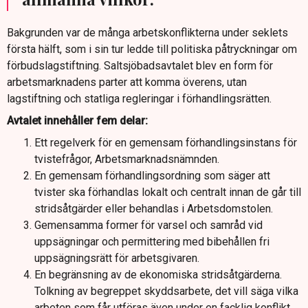
Bakgrunden var de många arbetskonflikterna under seklets
första hälft, som i sin tur ledde till politiska påtryckningar om
förbudslagstiftning. Saltsjöbadsavtalet blev en form för
arbetsmarknadens parter att komma överens, utan
lagstiftning och statliga regleringar i förhandlingsrätten.
Avtalet innehåller fem delar:
Ett regelverk för en gemensam förhandlingsinstans för
tvistefrågor, Arbetsmarknadsnämnden.
En gemensam förhandlingsordning som säger att
tvister ska förhandlas lokalt och centralt innan de går till
stridsåtgärder eller behandlas i Arbetsdomstolen.
Gemensamma former för varsel och samråd vid
uppsägningar och permittering med bibehållen fri
uppsägningsrätt för arbetsgivaren.
En begränsning av de ekonomiska stridsåtgärderna.
Tolkning av begreppet skyddsarbete, det vill säga vilka
arbeten som får utföras även under en facklig konflikt.