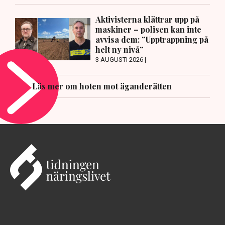
Aktivisterna klättrar upp på
maskiner – polisen kan inte
avvisa dem: ”Upptrappning på
helt ny nivå”
3 AUGUSTI 2026 |
Läs mer om hoten mot äganderätten