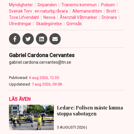
Myndigheter
Gripanden
Tranemo kommun
Polisen
Svensk Torv : en naturlig råvara
Allemansrätten
Brott
Tove Lifvendahl
Neova
Återställ Våtmarker
Drönare
Utredningar
Skadegörelse
Grimsås
Gabriel Cardona Cervantes
gabriel.cardona.cervantes@tn.se
Publicerad:
6 aug 2026, 12:35
Uppdaterad:
7 aug 2026, 09:58
LÄS ÄVEN
Ledare: Polisen måste kunna
stoppa sabotagen
5 AUGUSTI 2026 |