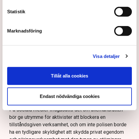
40 personer misstänks med cirka 120
Statistik
brottsmisstankar kopplade.
Läs mer
Polisen använder drönare och uniformerad polis
Marknadsföring
för att dokumentera bevis.
Polisen, som befinner sig på plats, kritiseras för att inte
agera tillräckligt då aktionerna kan fortgå för öppen ridå.
Samtidigt är polisarbetet komplext när det gäller
att navigera juridiska rättigheter och gränser.
Rickard Axdorff på Svensk Torv, anser att polisens
Visa detaljer
resurser
inte är tillräckliga
för att skydda verksamheten
och personalen.
Tillåt alla cookies
I en
ledare i Svenska Dagbladet
skrev Tove Lifvendahl
att polisen ”behöver utveckla sina metoder för att
skydda tillståndsgivna verksamheter” mot sabotage,
Endast nödvändiga cookies
och varnade för att det annars råder ”djungelns lag”.
På sociala medier ifrågasätts det om allemansrätten
bör ge utrymme för aktivister att blockera en
tillståndsgiven verksamhet, och om inte polisen borde
ha en tydligare skyldighet att skydda privat egendom