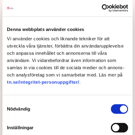
juli stoppats av aktivistgruppen Återställ Våtmarker
efter att aktivister har klättrat upp på
torvproducenten
Neovas maskiner
, grävt igen diken och spridit
ogräsfrön över täkten.
Denna webbplats använder cookies
Aktivisterna klättrar upp på
Vi använder cookies och liknande tekniker för att
maskiner – polisen kan inte
utveckla våra tjänster, förbättra din användarupplevelse
avvisa dem: ”Upptrappning
och anpassa innehållet och annonserna till våra
på helt ny nivå”
användare. Vi vidarebefordrar även information som
Näringsliv
samlas in via cookies till de sociala medier och annons-
och analysföretag som vi samarbetar med. Läs mer på
AI-sammanfattning
tn.se/integritet-personuppgifter/
.
Torvtäkten i Grimsås har stoppats av aktivister
sedan 28 juli.
Samtyckesval
Polisen kritiseras för bristande agerande vid
Nödvändig
aktionerna.
Polisinspektör Anna-Lena Mann förklarar polisens
Inställningar
agerande på plats.