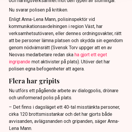
och näringsverksamhet mot den typen av störningar.
Nu svarar polisen på kritiken.
Enligt Anna-Lena Mann, polisinspektör vid
kommunikationsavdelningen i region Väst, har
verksamhetsutövaren, eller dennes ordningsvakter, rätt
att be personer lämna platsen och skydda sin egendom
genom nödvärnsrätt (Svensk Torv uppger att en av
Neovas medarbetare redan ska
ha gjort ett eget
ingripande
mot aktivister på plats). Utöver det har
polisen egna befogenheter att agera.
Flera har gripits
Nu utförs ett pågående arbete av dialogpolis, drönare
och uniformerad polis på plats.
– Det finns i dagsläget ett 40-tal misstänkta personer,
cirka 120 brottsmisstankar och det har gjorts både
avvisanden, avlägsnanden och gripanden, säger Anna-
Lena Mann.