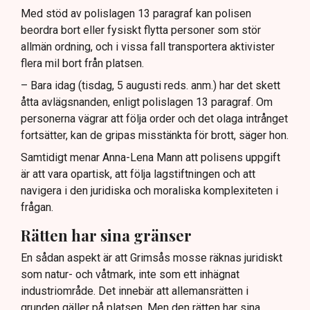
Med stöd av polislagen 13 paragraf kan polisen
beordra bort eller fysiskt flytta personer som stör
allmän ordning, och i vissa fall transportera aktivister
flera mil bort från platsen.
– Bara idag (tisdag, 5 augusti reds. anm.) har det skett
åtta avlägsnanden, enligt polislagen 13 paragraf. Om
personerna vägrar att följa order och det olaga intrånget
fortsätter, kan de gripas misstänkta för brott, säger hon.
Samtidigt menar Anna-Lena Mann att polisens uppgift
är att vara opartisk, att följa lagstiftningen och att
navigera i den juridiska och moraliska komplexiteten i
frågan.
Rätten har sina gränser
En sådan aspekt är att Grimsås mosse räknas juridiskt
som natur- och våtmark, inte som ett inhägnat
industriområde. Det innebär att allemansrätten i
grunden gäller på platsen. Men den rätten har sina