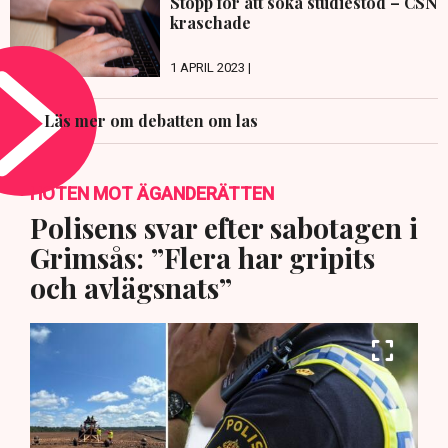
Stopp för att söka studiestöd – CSN
kraschade
1 APRIL 2023 |
Läs mer om debatten om las
HOTEN MOT ÄGANDERÄTTEN
Polisens svar efter sabotagen i
Grimsås: ”Flera har gripits
och avlägsnats”