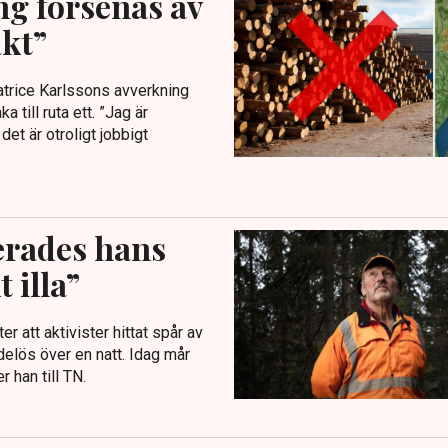
ng försenas av
kt”
trice Karlssons avverkning
 till ruta ett. ”Jag är
et är otroligt jobbigt
serades hans
 illa”
 att aktivister hittat spår av
elös över en natt. Idag mår
r han till TN.