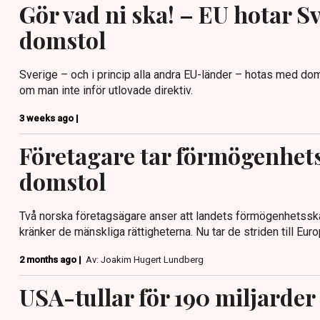
Gör vad ni ska! – EU hotar S
domstol
Sverige – och i princip alla andra EU-länder – hotas med 
om man inte inför utlovade direktiv.
3 weeks ago |
Företagare tar förmögenhetss
domstol
Två norska företagsägare anser att landets förmögenhetsska
kränker de mänskliga rättigheterna. Nu tar de striden till Eu
2 months ago |
Av: Joakim Hugert Lundberg
USA-tullar för 190 miljarder