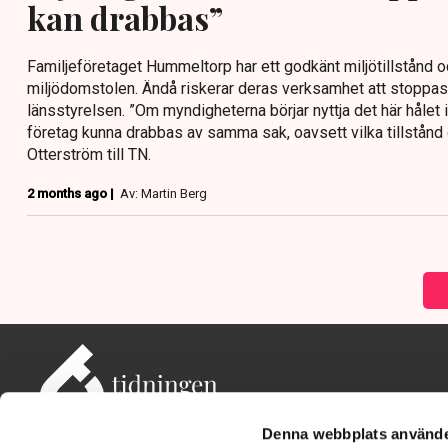
kan drabbas”
Familjeföretaget Hummeltorp har ett godkänt miljötillstånd o
miljödomstolen. Ändå riskerar deras verksamhet att stopp
länsstyrelsen. ”Om myndigheterna börjar nyttja det här hålet 
företag kunna drabbas av samma sak, oavsett vilka tillstånd d
Otterström till TN.
2 months ago |
Av: Martin Berg
Denna webbplats använde