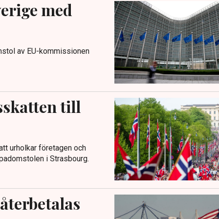
verige med
domstol av EU-kommissionen
katten till
tt urholkar företagen och
ropadomstolen i Strasbourg.
 återbetalas