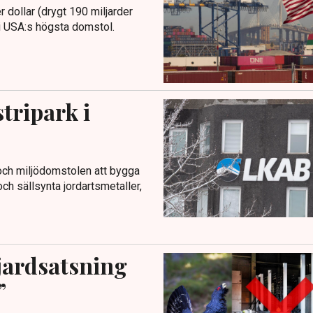
r dollar (drygt 190 miljarder
s i USA:s högsta domstol.
tripark i
 och miljödomstolen att bygga
ch sällsynta jordartsmetaller,
jardsatsning
”