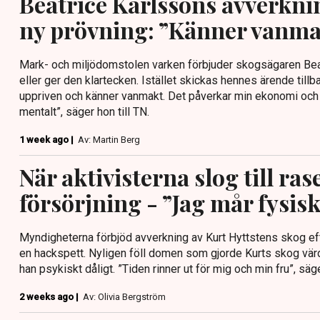
Beatrice Karlssons avverkni
ny prövning: ”Känner vanma
Mark- och miljödomstolen varken förbjuder skogsägaren Bea
eller ger den klartecken. Istället skickas hennes ärende tillbaka
uppriven och känner vanmakt. Det påverkar min ekonomi och d
mentalt”, säger hon till TN.
1 week ago |
Av: Martin Berg
När aktivisterna slog till ra
försörjning - ”Jag mår fysiskt
Myndigheterna förbjöd avverkning av Kurt Hyttstens skog efter
en hackspett. Nyligen föll domen som gjorde Kurts skog värd
han psykiskt dåligt. ”Tiden rinner ut för mig och min fru”, säge
2 weeks ago |
Av: Olivia Bergström