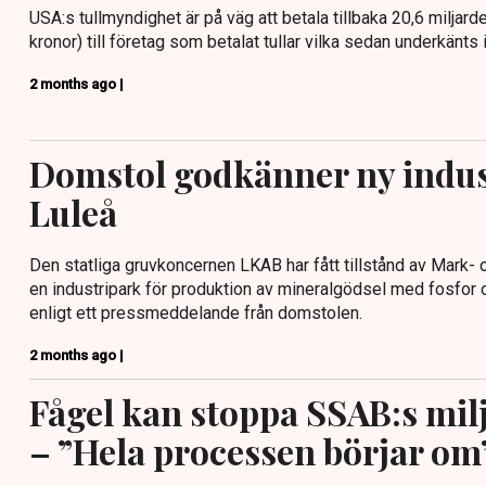
USA:s tullmyndighet är på väg att betala tillbaka 20,6 miljarde
kronor) till företag som betalat tullar vilka sedan underkänt
2 months ago |
Domstol godkänner ny indus
Luleå
Den statliga gruvkoncernen LKAB har fått tillstånd av Mark-
en industripark för produktion av mineralgödsel med fosfor o
enligt ett pressmeddelande från domstolen.
2 months ago |
Fågel kan stoppa SSAB:s mil
– ”Hela processen börjar om