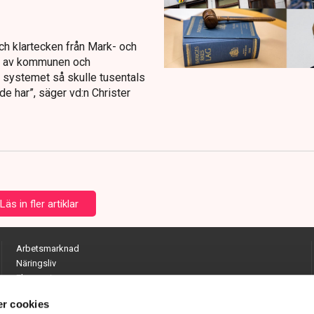
ch klartecken från Mark- och
as av kommunen och
i systemet så skulle tusentals
e har”, säger vd:n Christer
Läs in fler artiklar
Arbetsmarknad
Näringsliv
Ekonomi
Entreprenörskap
r cookies
Opinion