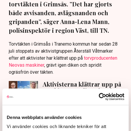
torvtäkten i Grimsås. ”Det har gjorts
både avvisanden, avlägsnanden och
gripanden”, säger Anna-Lena Mann,
polisinspektör i region Väst, till TN.
Torvtäkten i Grimsås i Tranemo kommun har sedan 28
juli stoppats av aktivistgruppen Återställ Våtmarker
efter att aktivister har klättrat upp på
torvproducenten
Neovas maskiner
, grävt igen diken och spridit
ogräsfrön över täkten.
Aktivisterna klättrar upp på
maskiner – polisen kan inte
avvisa dem: ”Upptrappning
på helt ny nivå”
Näringsliv
Denna webbplats använder cookies
AI-sammanfattning
Vi använder cookies och liknande tekniker för att