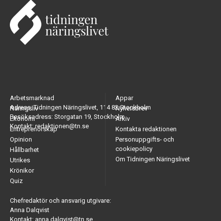
Arbetsmarknad
Appar
Adress: Tidningen Näringslivet, 114 82 Stockholm
Näringsliv
Nyhetsbrev
Besöksadress: Storgatan 19, Stockholm
Ekonomi
Arkiv
Kontakt: redaktionen@tn.se
Entreprenörskap
Kontakta redaktionen
Opinion
Personuppgifts- och
cookiepolicy
Hållbarhet
Om Tidningen Näringslivet
Utrikes
Krönikor
Quiz
Chefredaktör och ansvarig utgivare:
Anna Dalqvist
Kontakt: anna.dalqvist@tn.se