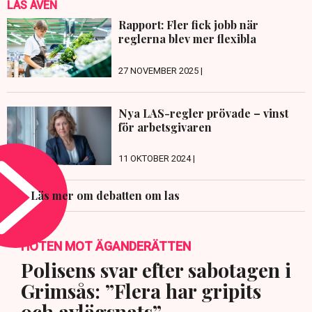
LÄS ÄVEN
Rapport: Fler fick jobb när
reglerna blev mer flexibla
27 NOVEMBER 2025 |
Nya LAS-regler prövade – vinst
för arbetsgivaren
11 OKTOBER 2024 |
Läs mer om debatten om las
HOTEN MOT ÄGANDERÄTTEN
Polisens svar efter sabotagen i
Grimsås: ”Flera har gripits
och avlägsnats”