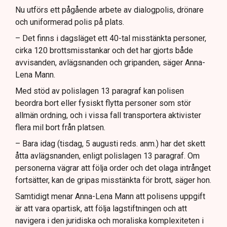
Nu utförs ett pågående arbete av dialogpolis, drönare
och uniformerad polis på plats.
– Det finns i dagsläget ett 40-tal misstänkta personer,
cirka 120 brottsmisstankar och det har gjorts både
avvisanden, avlägsnanden och gripanden, säger Anna-
Lena Mann.
Med stöd av polislagen 13 paragraf kan polisen
beordra bort eller fysiskt flytta personer som stör
allmän ordning, och i vissa fall transportera aktivister
flera mil bort från platsen.
– Bara idag (tisdag, 5 augusti reds. anm.) har det skett
åtta avlägsnanden, enligt polislagen 13 paragraf. Om
personerna vägrar att följa order och det olaga intrånget
fortsätter, kan de gripas misstänkta för brott, säger hon.
Samtidigt menar Anna-Lena Mann att polisens uppgift
är att vara opartisk, att följa lagstiftningen och att
navigera i den juridiska och moraliska komplexiteten i