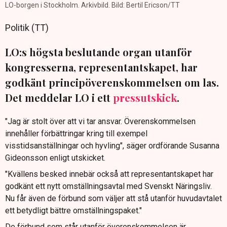
LO-borgen i Stockholm. Arkivbild. Bild: Bertil Ericson/TT
Politik (TT)
LO:s högsta beslutande organ utanför
kongresserna, representantskapet, har
godkänt principöverenskommelsen om las.
Det meddelar LO i ett
pressutskick
.
"Jag är stolt över att vi tar ansvar. Överenskommelsen
innehåller förbättringar kring till exempel
visstidsanställningar och hyvling", säger ordförande Susanna
Gideonsson enligt utskicket.
"Kvällens besked innebär också att representantskapet har
godkänt ett nytt omställningsavtal med Svenskt Näringsliv.
Nu får även de förbund som väljer att stå utanför huvudavtalet
ett betydligt bättre omställningspaket."
De förbund som står utanför överenskommelsen är