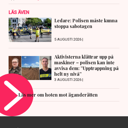
LÄS ÄVEN
Ledare: Polisen måste kunna
stoppa sabotagen
5 AUGUSTI 2026 |
Aktivisterna klättrar upp på
maskiner – polisen kan inte
avvisa dem: ”Upptrappning på
helt ny nivå”
3 AUGUSTI 2026 |
Läs mer om hoten mot äganderätten