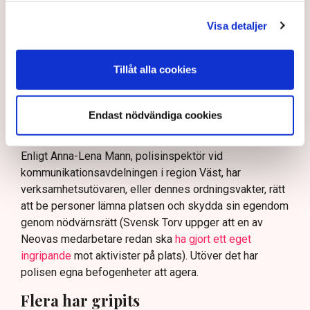
skydda tillståndsgivna verksamheter” mot sabotage,
och varnade för att det annars råder ”djungelns lag”.
Visa detaljer
På sociala medier ifrågasätts det om allemansrätten
bör ge utrymme för aktivister att blockera en
Tillåt alla cookies
tillståndsgiven verksamhet, och om inte polisen borde
ha en tydligare skyldighet att skydda privat egendom
och näringsverksamhet mot den typen av störningar.
Endast nödvändiga cookies
Nu svarar polisen på kritiken.
Enligt Anna-Lena Mann, polisinspektör vid
kommunikationsavdelningen i region Väst, har
verksamhetsutövaren, eller dennes ordningsvakter, rätt
att be personer lämna platsen och skydda sin egendom
genom nödvärnsrätt (Svensk Torv uppger att en av
Neovas medarbetare redan ska
ha gjort ett eget
ingripande
mot aktivister på plats). Utöver det har
polisen egna befogenheter att agera.
Flera har gripits