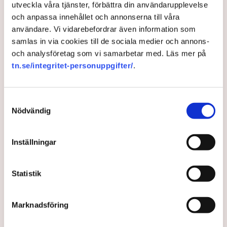
utveckla våra tjänster, förbättra din användarupplevelse
och anpassa innehållet och annonserna till våra
användare. Vi vidarebefordrar även information som
samlas in via cookies till de sociala medier och annons-
och analysföretag som vi samarbetar med. Läs mer på
tn.se/integritet-personuppgifter/
.
Samtyckesval
Nödvändig
Lönestriden trappas upp inför
avtalsrörelsen: ”Måste ner”
Inställningar
April kan bli en gynnsam månad för hushållens
Statistik
ekonomi med ny lön, skatteåterbäring, sänkt
matmoms och låg prisökningstakt. Samtidigt
trappas konflikten upp kring nästa års avtalsrörelse,
Marknadsföring
rapporterar Sveriges Radio.