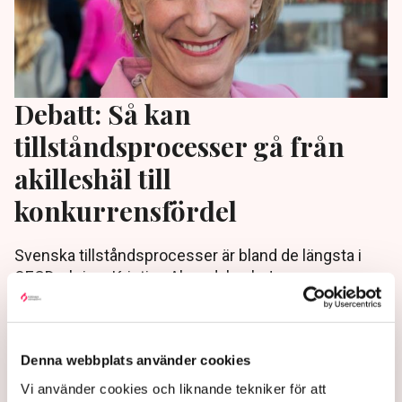
Debatt: Så kan
tillståndsprocesser gå från
akilleshäl till
konkurrensfördel
Svenska tillståndsprocesser är bland de längsta i
OECD, skriver Kristina Alvendal och Jonas
Lundström, nationella industrisamordnare på
Accelerationskontoret, på Di Debatt.
3 months ago |
Av: Redaktionen
Denna webbplats använder cookies
Vi använder cookies och liknande tekniker för att