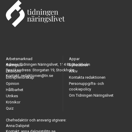
Arbetsmarknad
Appar
Adress: Tidningen Näringslivet, 114 82 Stockholm
Näringsliv
Nyhetsbrev
Besöksadress: Storgatan 19, Stockholm
Ekonomi
Arkiv
Kontakt: redaktionen@tn.se
Entreprenörskap
Kontakta redaktionen
Opinion
Personuppgifts- och
cookiepolicy
Hållbarhet
Om Tidningen Näringslivet
Utrikes
Krönikor
Quiz
Chefredaktör och ansvarig utgivare:
Anna Dalqvist
Kontakt: anna.dalqvist@tn.se