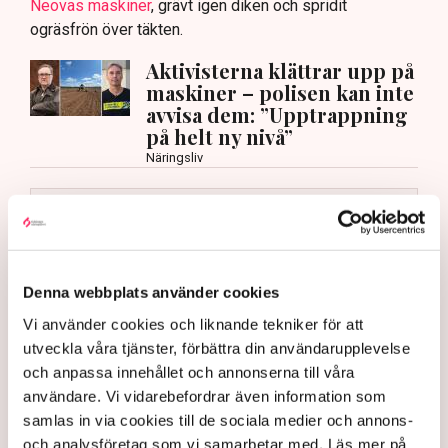
Neovas maskiner
, grävt igen diken och spridit
ogräsfrön över täkten.
Aktivisterna klättrar upp på
maskiner – polisen kan inte
avvisa dem: ”Upptrappning
på helt ny nivå”
Näringsliv
AI-sammanfattning
Torvtäkten i Grimsås har stoppats av aktivister
sedan 28 juli.
Denna webbplats använder cookies
Polisen kritiseras för bristande agerande vid
Vi använder cookies och liknande tekniker för att
aktionerna.
utveckla våra tjänster, förbättra din användarupplevelse
Polisinspektör Anna-Lena Mann förklarar polisens
och anpassa innehållet och annonserna till våra
agerande på plats.
användare. Vi vidarebefordrar även information som
40 personer misstänks med cirka 120
samlas in via cookies till de sociala medier och annons-
brottsmisstankar kopplade.
Läs mer
och analysföretag som vi samarbetar med. Läs mer på