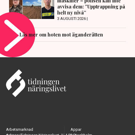
maskiner – polisen kan inte
avvisa dem: ”Upptrappning på
helt ny nivå”
3 AUGUSTI 2026 |
Läs mer om hoten mot äganderätten
Arbetsmarknad
Appar