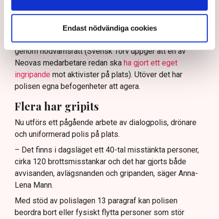
Enligt Anna-Lena Mann, polisinspektör vid
kommunikationsavdelningen i region Väst, har
verksamhetsutövaren, eller dennes ordningsvakter, rätt
Endast nödvändiga cookies
att be personer lämna platsen och skydda sin egendom
genom nödvärnsrätt (Svensk Torv uppger att en av
Neovas medarbetare redan ska
ha gjort ett eget
ingripande
mot aktivister på plats). Utöver det har
polisen egna befogenheter att agera.
Flera har gripits
Nu utförs ett pågående arbete av dialogpolis, drönare
och uniformerad polis på plats.
– Det finns i dagsläget ett 40-tal misstänkta personer,
cirka 120 brottsmisstankar och det har gjorts både
avvisanden, avlägsnanden och gripanden, säger Anna-
Lena Mann.
Med stöd av polislagen 13 paragraf kan polisen
beordra bort eller fysiskt flytta personer som stör