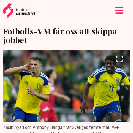
Fotbolls-VM får oss att skippa
jobbet
Yasin Ayari och Anthony Elanga firar Sveriges femte mål i VM-