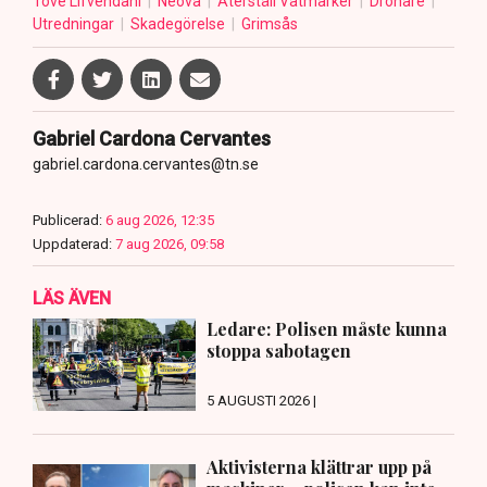
Tove Lifvendahl
Neova
Återställ Våtmarker
Drönare
Utredningar
Skadegörelse
Grimsås
Gabriel Cardona Cervantes
gabriel.cardona.cervantes@tn.se
Publicerad:
6 aug 2026, 12:35
Uppdaterad:
7 aug 2026, 09:58
LÄS ÄVEN
Ledare: Polisen måste kunna
stoppa sabotagen
5 AUGUSTI 2026 |
Aktivisterna klättrar upp på