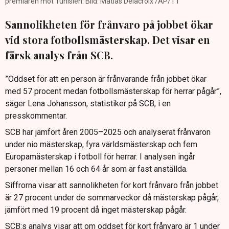
premiären mot Tunisien. Bild: Matias Delacroix /AP/TT
Sannolikheten för frånvaro på jobbet ökar
vid stora fotbollsmästerskap. Det visar en
färsk analys från SCB.
”Oddset för att en person är frånvarande från jobbet ökar
med 57 procent medan fotbollsmästerskap för herrar pågår”,
säger Lena Johansson, statistiker på SCB, i en
presskommentar.
SCB har jämfört åren 2005–2025 och analyserat frånvaron
under nio mästerskap, fyra världsmästerskap och fem
Europamästerskap i fotboll för herrar. I analysen ingår
personer mellan 16 och 64 år som är fast anställda.
Siffrorna visar att sannolikheten för kort frånvaro från jobbet
är 27 procent under de sommarveckor då mästerskap pågår,
jämfört med 19 procent då inget mästerskap pågår.
SCB:s analys visar att om oddset för kort frånvaro är 1 under