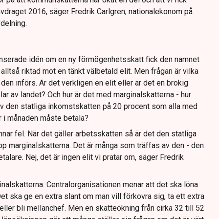
vdraget 2016, säger Fredrik Carlgren, nationalekonom på
delning.
nserade idén om en ny förmögenhetsskatt fick den namnet
lltså riktad mot en tänkt välbetald elit. Men frågan är vilka
 införs. Är det verkligen en elit eller är det en brokig
lar av landet? Och hur är det med marginalskatterna - hur
v den statliga inkomstskatten på 20 procent som alla med
r i månaden måste betala?
nar fel. När det gäller arbetsskatten så är det den statliga
p marginalskatterna. Det är många som träffas av den - den
talare. Nej, det är ingen elit vi pratar om, säger Fredrik
inalskatterna. Centralorganisationen menar att det ska löna
Det ska ge en extra slant om man vill förkovra sig, ta ett extra
ler bli mellanchef. Men en skatteökning från cirka 32 till 52