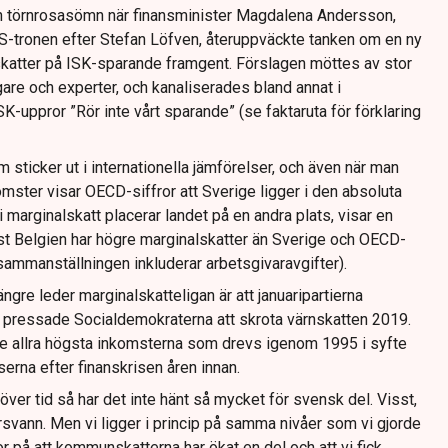
in törnrosasömn när finansminister Magdalena Andersson,
S-tronen efter Stefan Löfven, återuppväckte tanken om en ny
katter på ISK-sparande framgent. Förslagen möttes av stor
are och experter, och kanaliserades bland annat i
-uppror ”Rör inte vårt sparande” (se faktaruta för förklaring
 sticker ut i internationella jämförelser, och även när man
komster visar OECD-siffror att Sverige ligger i den absoluta
 marginalskatt placerar landet på en andra plats, visar en
t Belgien har högre marginalskatter än Sverige och OECD-
(sammanställningen inkluderar arbetsgivaravgifter).
längre leder marginalskatteligan är att januaripartierna
a pressade Socialdemokraterna att skrota värnskatten 2019.
de allra högsta inkomsterna som drevs igenom 1995 i syfte
serna efter finanskrisen åren innan.
e över tid så har det inte hänt så mycket för svensk del. Visst,
örsvann. Men vi ligger i princip på samma nivåer som vi gjorde
or på att kommunskatterna har ökat en del och att vi fick