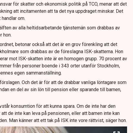
ansvar för skatter och ekonomisk politik på TCO, menar att det
skning att incitamenten att ta det nya uppdraget minskar. Det
t handlar om.
 hälften av alla heltidsarbetande tjänstemän som drabbas av
r hon.
rdnet, betonar också att det är en grov förenkling att det
stockholmare som drabbas av de föreslagna ISK-skatterna. Hon
terar mot ISK-skatten inte är en homogen grupp. 70 procent av
ommer från personer boende i 343 orter utanför Stockholm,
hennes egen sammanställning.
 förslagen. Och det är för att de drabbar vanliga löntagare som
ndan en del av sin lön till pension eller sparande till barnen,
vstår konsumtion för att kunna spara. Om de inte har den
att de inte kan leva på pensionen, eller att barnen inte kan
 Man känner att ett tak på ISK inte vore rättvist, säger hon.