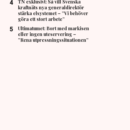
TN exklusivt: Så vill Svenska
kraftnäts nya generaldirektör
stärka elsystemet – ”Vi behöver
göra ett stort arbete”
Ultimatumet: Bort med markisen
eller ingen uteservering –
”Rena utpressningssituationen”