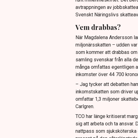
avtrappningen av jobbskattea
Svenskt Näringslivs skatteav
Vem drabbas?
När Magdalena Andersson la
miljonärsskatten – udden var a
som kommer att drabbas om den
samling svenskar från alla de
många omfattas egentligen a
inkomster över 44 700 krono
– Jag tycker att debatten ham
inkomstskatten som driver up
omfattar 1,3 miljoner skattebe
Carlgren.
TCO har länge kritiserat marg
sig att arbeta och ta ansvar. 
nattpass som sjuksköterska el