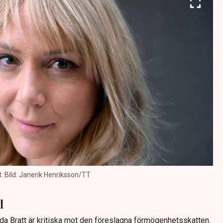
. Bild: Janerik Henriksson/TT
d
ida Bratt är kritiska mot den föreslagna förmögenhetsskatten.