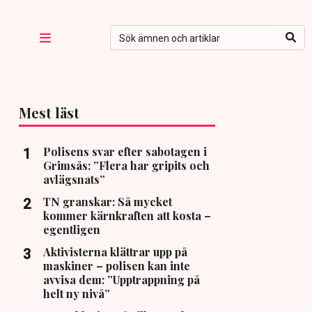
Mest läst
Polisens svar efter sabotagen i
Grimsås: ”Flera har gripits och
avlägsnats”
TN granskar: Så mycket
kommer kärnkraften att kosta –
egentligen
Aktivisterna klättrar upp på
maskiner – polisen kan inte
avvisa dem: ”Upptrappning på
helt ny nivå”