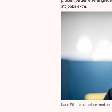
procent på den efterlängtade 
att jobba extra.
Karin Pilsäter, utredare med ans