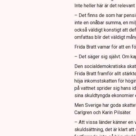
Inte heller här är det relevan
– Det finns de som har pensio
inte en onåbar summa, en miljo
också väldigt konstigt att d
omfattas blir det väldigt må
Frida Bratt varnar för att en f
– Det säger sig självt. Om kap
Den socialdemokratiska skatte
Frida Bratt framför allt stärk
höja inkomstskatten för högi
på vattnet sprider sig hans 
sina skuldtyngda ekonomier 
Men Sverige har goda skattefi
Carlgren och Karin Pilsäter.
– Att vissa länder känner en 
skuldsättning, det är klart att