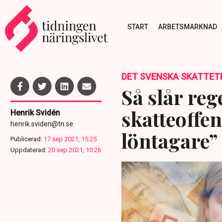
START
ARBETSMARKNAD
DET SVENSKA SKATTET
Så slår re
skatteoffe
Henrik Svidén
henrik.sviden@tn.se
löntagare”
Publicerad:
17 sep 2021, 15:25
Uppdaterad:
20 sep 2021, 10:26