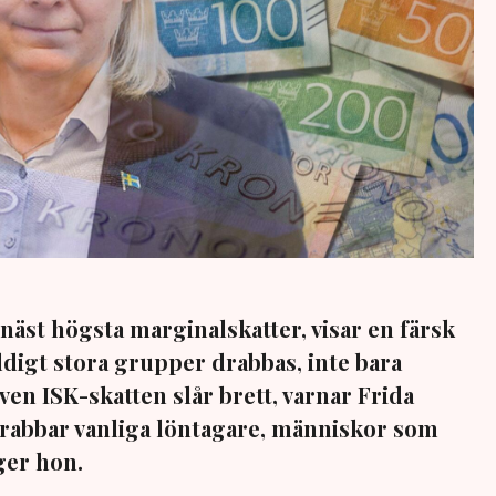
näst högsta marginalskatter, visar en färsk
digt stora grupper drabbas, inte bara
en ISK-skatten slår brett, varnar Frida
drabbar vanliga löntagare, människor som
äger hon.