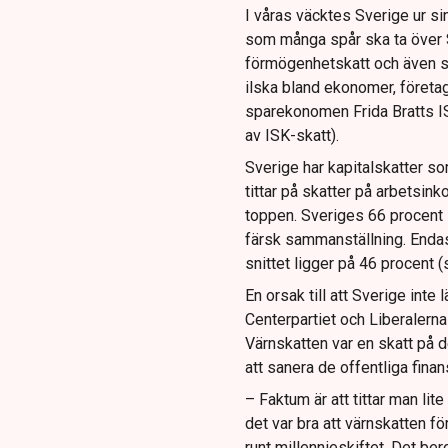
I våras väcktes Sverige ur s
som många spår ska ta över 
förmögenhetskatt och även s
ilska bland ekonomer, företag
sparekonomen Frida Bratts ISK
av ISK-skatt).
Sverige har kapitalskatter som
tittar på skatter på arbetsin
toppen. Sveriges 66 procent i
färsk sammanställning. Endas
snittet ligger på 46 procent 
En orsak till att Sverige inte 
Centerpartiet och Liberalern
Värnskatten var en skatt på 
att sanera de offentliga finan
– Faktum är att tittar man lit
det var bra att värnskatten f
runt millennieskiftet. Det ber