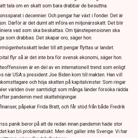
t att tala om en skatt som bara drabbar de besuttna.
nssparat i decennier. Och pengar har växt i fonder. Det är
n. Därför är det dumt att införa en miljonärsskatt. Det blir
efiniera vad som ska beskattas. Om tjänstepensionen ska
nga som drabbas. Det skapar oro, säger hon.
örmögenhetsskatt leder till att pengar flyttas ur landet.
ital flyr så är det inte bra för svensk ekonomi, säger hon.
offensiven är en del av en internationell trend som enligt
tes när USA:s president Joe Biden kom till makten. Han vill
nkomsttagare och höja skatten på kapitalvinster. Som ringar
idéer världen över samtidigt som många länder försöka rädda
efter pandemin med skattehöjningar.
nanser, påpekar Frida Bratt, och får stöd från både Fredrik
viss panik beror på att de redan innan pandemin hade stor
 det kan bli problematiskt. Men det gäller inte Sverige. Vi har