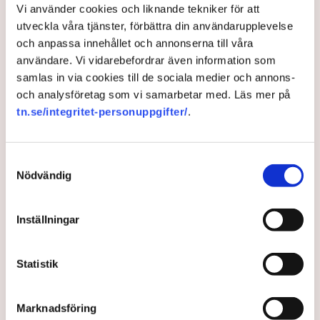
Vi använder cookies och liknande tekniker för att
1 month ago |
Av: Karin Myrén
utveckla våra tjänster, förbättra din användarupplevelse
och anpassa innehållet och annonserna till våra
användare. Vi vidarebefordrar även information som
samlas in via cookies till de sociala medier och annons-
och analysföretag som vi samarbetar med. Läs mer på
tn.se/integritet-personuppgifter/
.
Samtyckesval
Nödvändig
”Friskolor har visat sig ge
Inställningar
bättre resultat till lägre
kostnad”
Statistik
Socialdemokraterna ser ner på väljare när de i driver
Marknadsföring