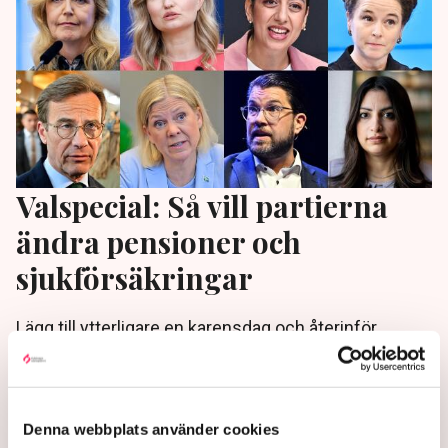
Valspecial: Så vill partierna
ändra pensioner och
sjukförsäkringar
Lägg till ytterligare en karensdag och återinför
skyddet för höga sjuklönekostnader. I vår valspecial
ger riksdagspartierna besked om allt ifrån hur länge
vi måste jobba innan pension till hur de tänker lösa
den höga sjukfrånvaron.
Denna webbplats använder cookies