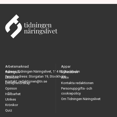
Arbetsmarknad
Appar
Adress: Tidningen Näringslivet, 114 82 Stockholm
Näringsliv
Nyhetsbrev
Besöksadress: Storgatan 19, Stockholm
Ekonomi
Arkiv
Kontakt: redaktionen@tn.se
Entreprenörskap
Kontakta redaktionen
Opinion
Personuppgifts- och
cookiepolicy
Hållbarhet
Om Tidningen Näringslivet
Utrikes
Krönikor
Quiz