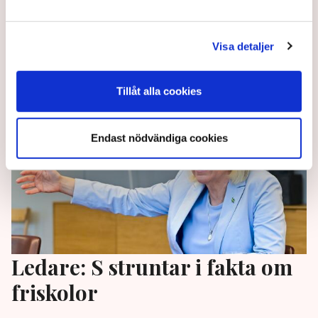
kampanj mot ”koncernskolornas
överkompensation”, skriver Inger Enkvist på Correns
ledarsida.
Visa detaljer
1 month ago |
Av: Redaktionen
Tillåt alla cookies
Endast nödvändiga cookies
Ledare: S struntar i fakta om
friskolor