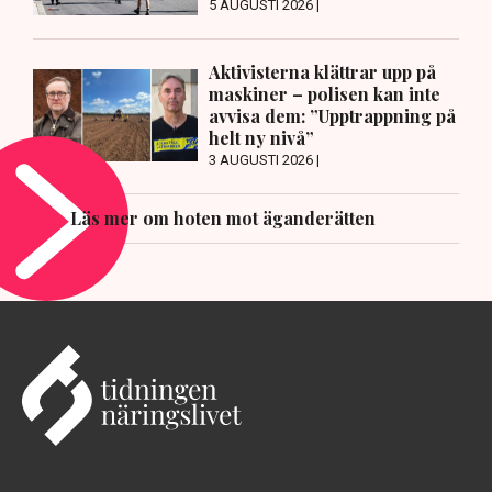
5 AUGUSTI 2026 |
Aktivisterna klättrar upp på
maskiner – polisen kan inte
avvisa dem: ”Upptrappning på
helt ny nivå”
3 AUGUSTI 2026 |
Läs mer om hoten mot äganderätten