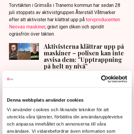
Torvtäkten i Grimsås i Tranemo kommun har sedan 28
juli stoppats av aktivistgruppen Återställ Våtmarker
efter att aktivister har klättrat upp på
torvproducenten
Neovas maskiner
, grävt igen diken och spridit
ogräsfrön över täkten.
Aktivisterna klättrar upp på
maskiner – polisen kan inte
avvisa dem: ”Upptrappning
på helt ny nivå”
Näringsliv
AI-sammanfattning
Torvtäkten i Grimsås har stoppats av aktivister
Denna webbplats använder cookies
sedan 28 juli.
Vi använder cookies och liknande tekniker för att
Polisen kritiseras för bristande agerande vid
utveckla våra tjänster, förbättra din användarupplevelse
aktionerna.
och anpassa innehållet och annonserna till våra
användare. Vi vidarebefordrar även information som
Polisinspektör Anna-Lena Mann förklarar polisens