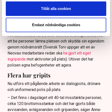
ha en tydligare skyldighet att skydda privat egendom
och näringsverksamhet mot den typen av störningar.
Tillåt alla cookies
Nu svarar polisen på kritiken.
Enligt Anna-Lena Mann, polisinspektör vid
Endast nödvändiga cookies
kommunikationsavdelningen i region Väst, har
verksamhetsutövaren, eller dennes ordningsvakter, rätt
att be personer lämna platsen och skydda sin egendom
genom nödvärnsrätt (Svensk Torv uppger att en av
Neovas medarbetare redan ska
ha gjort ett eget
ingripande
mot aktivister på plats). Utöver det har
polisen egna befogenheter att agera.
Flera har gripits
Nu utförs ett pågående arbete av dialogpolis, drönare
och uniformerad polis på plats.
– Det finns i dagsläget ett 40-tal misstänkta personer,
cirka 120 brottsmisstankar och det har gjorts både
avvisanden, avlägsnanden och gripanden, säger Anna-