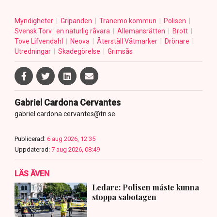
Myndigheter
Gripanden
Tranemo kommun
Polisen
Svensk Torv : en naturlig råvara
Allemansrätten
Brott
Tove Lifvendahl
Neova
Återställ Våtmarker
Drönare
Utredningar
Skadegörelse
Grimsås
Gabriel Cardona Cervantes
gabriel.cardona.cervantes@tn.se
Publicerad:
6 aug 2026, 12:35
Uppdaterad:
7 aug 2026, 08:49
LÄS ÄVEN
Ledare: Polisen måste kunna
stoppa sabotagen