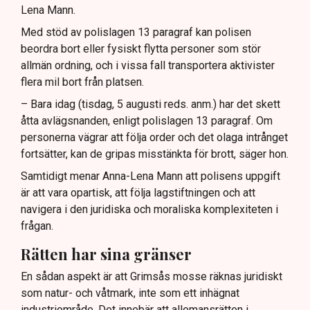
Lena Mann.
Med stöd av polislagen 13 paragraf kan polisen
beordra bort eller fysiskt flytta personer som stör
allmän ordning, och i vissa fall transportera aktivister
flera mil bort från platsen.
– Bara idag (tisdag, 5 augusti reds. anm.) har det skett
åtta avlägsnanden, enligt polislagen 13 paragraf. Om
personerna vägrar att följa order och det olaga intrånget
fortsätter, kan de gripas misstänkta för brott, säger hon.
Samtidigt menar Anna-Lena Mann att polisens uppgift
är att vara opartisk, att följa lagstiftningen och att
navigera i den juridiska och moraliska komplexiteten i
frågan.
Rätten har sina gränser
En sådan aspekt är att Grimsås mosse räknas juridiskt
som natur- och våtmark, inte som ett inhägnat
industriområde. Det innebär att allemansrätten i