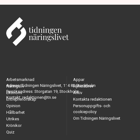
Arbetsmarknad
Appar
Adress: Tidningen Näringslivet, 114 82 Stockholm
Näringsliv
Nyhetsbrev
Besöksadress: Storgatan 19, Stockholm
Ekonomi
Arkiv
Kontakt: redaktionen@tn.se
Entreprenörskap
Kontakta redaktionen
Opinion
Personuppgifts- och
cookiepolicy
Hållbarhet
Om Tidningen Näringslivet
Utrikes
Krönikor
Quiz