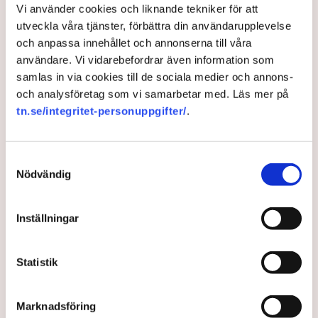
Vi använder cookies och liknande tekniker för att
utveckla våra tjänster, förbättra din användarupplevelse
3 weeks ago |
Av: Redaktionen
och anpassa innehållet och annonserna till våra
användare. Vi vidarebefordrar även information som
samlas in via cookies till de sociala medier och annons-
och analysföretag som vi samarbetar med. Läs mer på
tn.se/integritet-personuppgifter/
.
Samtyckesval
Nödvändig
Inställningar
Thedéens larm: ”Vi har redan
alltför mycket av amerikansk
Statistik
infrastruktur”
Marknadsföring