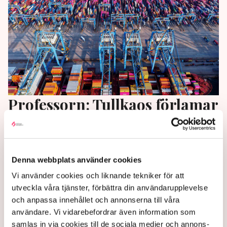
Professorn: Tullkaos förlamar
världens transporter
Svenska rederier riskerar högre hamnavgifter i USA
och få vill investera när tullpolitiken fortsätter
Denna webbplats använder cookies
ändras.
Vi använder cookies och liknande tekniker för att
utveckla våra tjänster, förbättra din användarupplevelse
1 year ago |
Av: TT
och anpassa innehållet och annonserna till våra
användare. Vi vidarebefordrar även information som
samlas in via cookies till de sociala medier och annons-