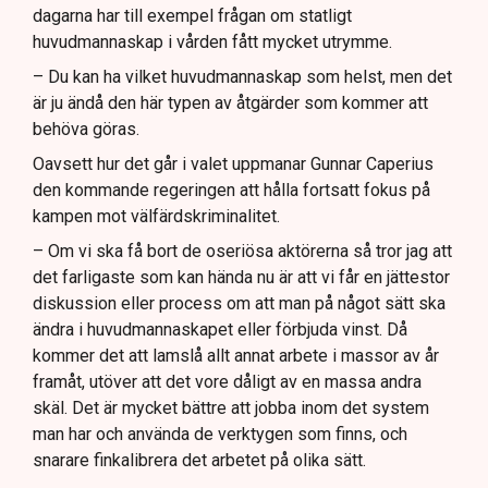
dagarna har till exempel frågan om statligt
huvudmannaskap i vården fått mycket utrymme.
– Du kan ha vilket huvudmannaskap som helst, men det
är ju ändå den här typen av åtgärder som kommer att
behöva göras.
Oavsett hur det går i valet uppmanar Gunnar Caperius
den kommande regeringen att hålla fortsatt fokus på
kampen mot välfärdskriminalitet.
– Om vi ska få bort de oseriösa aktörerna så tror jag att
det farligaste som kan hända nu är att vi får en jättestor
diskussion eller process om att man på något sätt ska
ändra i huvudmannaskapet eller förbjuda vinst. Då
kommer det att lamslå allt annat arbete i massor av år
framåt, utöver att det vore dåligt av en massa andra
skäl. Det är mycket bättre att jobba inom det system
man har och använda de verktygen som finns, och
snarare finkalibrera det arbetet på olika sätt.