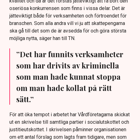
kvalitet och då är det förstås jätteviktigt att få bort den
oseriösa konkurrensen som finns i vissa delar. Det är
jätteviktigt både för verksamheten och förtroendet för
branschen. Som alla andra vill vi ju att skattepengarna
ska gå till det som de är avsedda för och göra största
möjliga nytta, säger han till TN.
”Det har funnits verksamheter
som har drivits av kriminella
som man hade kunnat stoppa
om man hade kollat på rätt
sätt.”
För att öka tempot i arbetet har Vårdföretagarna skickat
ut en skrivelse till samtliga partier i socialutskottet och
justitieutskottet. I skrivelsen påminner organisationen
om ett antal förslag som lagts fram tidigare, men som