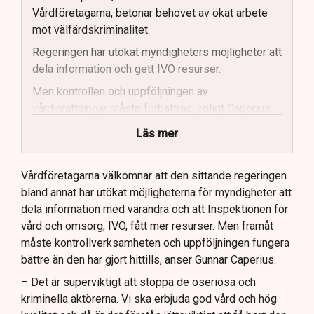
Vårdföretagarna, betonar behovet av ökat arbete
mot välfärdskriminalitet.
Regeringen har utökat myndigheters möjligheter att
dela information och gett IVO resurser.
Men kontrollen och uppföljningen av
vårdinrättningar måste förbättras, enligt Caperius.
Vårdföretagarna vill se skärpta
Läs mer
bakgrundskontroller och mer fysisk tillsyn.
Stockholms stad ses som ett gott exempel när det
Vårdföretagarna välkomnar att den sittande regeringen
kommer till effektiv kontroll av vårdinrättningar.
bland annat har utökat möjligheterna för myndigheter att
dela information med varandra och att Inspektionen för
Framtida lagstiftning bör möjliggöra kontinuerlig
vård och omsorg, IVO, fått mer resurser. Men framåt
kontroll av anställda inom vården, anser
måste kontrollverksamheten och uppföljningen fungera
Vårdföretagarna.
bättre än den har gjort hittills, anser Gunnar Caperius.
– Det är superviktigt att stoppa de oseriösa och
kriminella aktörerna. Vi ska erbjuda god vård och hög