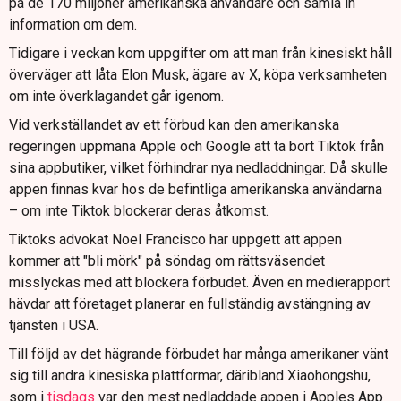
på de 170 miljoner amerikanska användare och samla in
information om dem.
Tidigare i veckan kom uppgifter om att man från kinesiskt håll
överväger att låta Elon Musk, ägare av X, köpa verksamheten
om inte överklagandet går igenom.
Vid verkställandet av ett förbud kan den amerikanska
regeringen uppmana Apple och Google att ta bort Tiktok från
sina appbutiker, vilket förhindrar nya nedladdningar. Då skulle
appen finnas kvar hos de befintliga amerikanska användarna
– om inte Tiktok blockerar deras åtkomst.
Tiktoks advokat Noel Francisco har uppgett att appen
kommer att "bli mörk" på söndag om rättsväsendet
misslyckas med att blockera förbudet. Även en medierapport
hävdar att företaget planerar en fullständig avstängning av
tjänsten i USA.
Till följd av det hägrande förbudet har många amerikaner vänt
sig till andra kinesiska plattformar, däribland Xiaohongshu,
som i
tisdags
var den mest nedladdade appen i Apples App