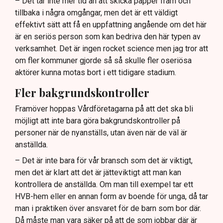
– Det tar inte mer tid än att skicka papper fram och
tillbaka i några omgångar, men det är ett väldigt
effektivt sätt att få en uppfattning angående om det här
är en seriös person som kan bedriva den här typen av
verksamhet. Det är ingen rocket science men jag tror att
om fler kommuner gjorde så så skulle fler oseriösa
aktörer kunna motas bort i ett tidigare stadium.
Fler bakgrundskontroller
Framöver hoppas Vårdföretagarna på att det ska bli
möjligt att inte bara göra bakgrundskontroller på
personer när de nyanställs, utan även när de väl är
anställda.
– Det är inte bara för vår bransch som det är viktigt,
men det är klart att det är jätteviktigt att man kan
kontrollera de anställda. Om man till exempel tar ett
HVB-hem eller en annan form av boende för unga, då tar
man i praktiken över ansvaret för de barn som bor där.
Då måste man vara säker på att de som jobbar där är