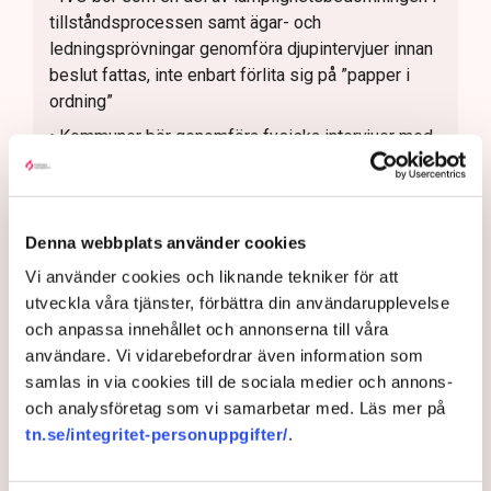
tillståndsprocessen samt ägar- och
ledningsprövningar genomföra djupintervjuer innan
beslut fattas, inte enbart förlita sig på ”papper i
ordning”
• Kommuner bör genomföra fysiska intervjuer med
ledande företrädare för verksamheter som vill
etablera sig inom LOV-system, inte enbart förlita
sig på skriftlig kommunikation
Denna webbplats använder cookies
• Alla kommuner bör genomföra regelbunden
avtalsuppföljning, vilket skulle underlätta
Vi använder cookies och liknande tekniker för att
upptäckten av oseriösa aktörer
utveckla våra tjänster, förbättra din användarupplevelse
och anpassa innehållet och annonserna till våra
• Undvik infiltration genom införande av
användare. Vi vidarebefordrar även information som
säkerhetsmekanismer på kommunens
samlas in via cookies till de sociala medier och annons-
biståndsenhet
och analysföretag som vi samarbetar med. Läs mer på
• Ge alla utförare rätt till utökade
tn.se/integritet-personuppgifter/
.
bakgrundskontroller av medarbetare samt
möjliggör årliga bakgrundskontroller av befintliga