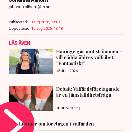
johanna.allhorn@tn.se
Publicerad:
10 aug 2026, 13:01
Uppdaterad:
10 aug 2026, 13:18
LÄS ÄVEN
Haninge går mot strömmen –
vill rädda äldres valfrihet:
”Fantastiskt”
15 JULI 2026 |
Debatt: Välfärdsföretagande
är en jämställdhetsfråga
18 JUNI 2026 |
Läs mer om företagen i välfärden