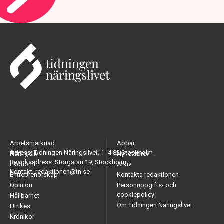
Arbetsmarknad
Appar
Adress: Tidningen Näringslivet, 114 82 Stockholm
Näringsliv
Nyhetsbrev
Besöksadress: Storgatan 19, Stockholm
Ekonomi
Arkiv
Kontakt: redaktionen@tn.se
Entreprenörskap
Kontakta redaktionen
Opinion
Personuppgifts- och
cookiepolicy
Hållbarhet
Om Tidningen Näringslivet
Utrikes
Krönikor