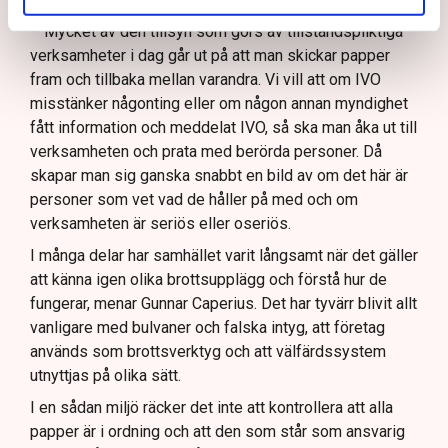
– Mycket av den tillsyn som görs av tillståndspliktiga
verksamheter i dag går ut på att man skickar papper
fram och tillbaka mellan varandra. Vi vill att om IVO
misstänker någonting eller om någon annan myndighet
fått information och meddelat IVO, så ska man åka ut till
verksamheten och prata med berörda personer. Då
skapar man sig ganska snabbt en bild av om det här är
personer som vet vad de håller på med och om
verksamheten är seriös eller oseriös.
I många delar har samhället varit långsamt när det gäller
att känna igen olika brottsupplägg och förstå hur de
fungerar, menar Gunnar Caperius. Det har tyvärr blivit allt
vanligare med bulvaner och falska intyg, att företag
används som brottsverktyg och att välfärdssystem
utnyttjas på olika sätt.
I en sådan miljö räcker det inte att kontrollera att alla
papper är i ordning och att den som står som ansvarig