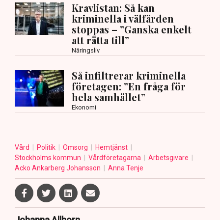
Kravlistan: Så kan
kriminella i välfärden
stoppas – ”Ganska enkelt
att rätta till”
Näringsliv
Så infiltrerar kriminella
företagen: ”En fråga för
hela samhället”
Ekonomi
Vård
Politik
Omsorg
Hemtjänst
Stockholms kommun
Vårdföretagarna
Arbetsgivare
Acko Ankarberg Johansson
Anna Tenje
Johanna Allhorn