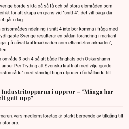
Sverige borde sikta på så få och så stora elområden som
fikt för att skapa en gräns vid ”snitt 4”, det vill säga där
4 går i dag.
n prisområdesindelning i snitt 4 inte bör komma i fråga med
 sydligaste Sverige resulterar en sådan förändring i markant
ngar på såväl kraftmarknaden som elhandelsmarknaden”,
ten.
n område 3 och 4 så att både Ringhals och Oskarshamn
 anser Per Tryding att Svenska kraftnät med vilje gjorde
bristområde” med ständigt höga elpriser i förhållande till
: Industritopparna i uppror – ”Många har
lt gett upp”
en, vars medlemsföretag är starkt beroende av tillgång till
 stor oro.