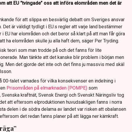
som att EU ”tvingade” oss att införa elområden men det är
änkande för att slippa en besvärlig debatt om Sveriges ansvar
 Det är väldigt tydligt i EU:s regler att varje land bestämmer
r i EU har elområden och det beror så klart på att man får göra
att ha elområden skulle ju alla haft dem, säger Per Tryding.
sk teori som man trodde på och det fanns för lite
sonerade. Man tänkte att det kanske blir problem i början men
ig. Men det gjorde det inte och det finns ju massvis med skäl
rlsson.
å 00-talet varnades för vilka konsekvenser en indelning i
ten
Prisområden på elmarknaden (POMPE)
som
Svenska kraftnät, Svensk Energi och Svenskt Näringsliv tog
det att eftersom elproduktionen huvudsakligen fanns i norra
rsta delen i de södra delarna av landet var risken att obalansen
t eftersom det redan fanns planer på att lägga ner kärnkraft.
fråga”