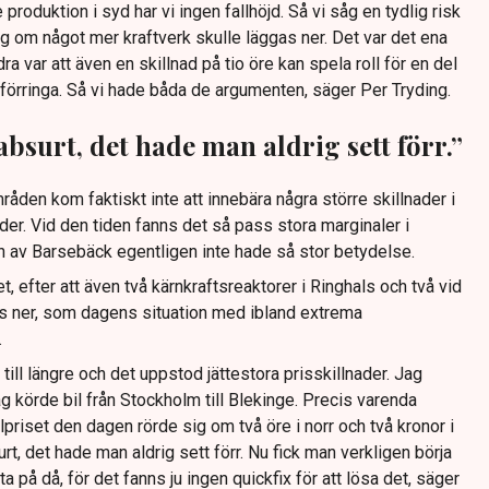
 produktion i syd har vi ingen fallhöjd. Så vi såg en tydlig risk
väg om något mer kraftverk skulle läggas ner. Det var det ena
ra var att även en skillnad på tio öre kan spela roll för en del
förringa. Så vi hade båda de argumenten, säger Per Tryding.
 absurt, det hade man aldrig sett förr.”
den kom faktiskt inte att innebära några större skillnader i
der. Vid den tiden fanns det så pass stora marginaler i
 av Barsebäck egentligen inte hade så stor betydelse.
let, efter att även två kärnkraftsreaktorer i Ringhals och två vid
 ner, som dagens situation med ibland extrema
.
till längre och det uppstod jättestora prisskillnader. Jag
ag körde bil från Stockholm till Blekinge. Precis varenda
Elpriset den dagen rörde sig om två öre i norr och två kronor i
urt, det hade man aldrig sett förr. Nu fick man verkligen börja
a på då, för det fanns ju ingen quickfix för att lösa det, säger