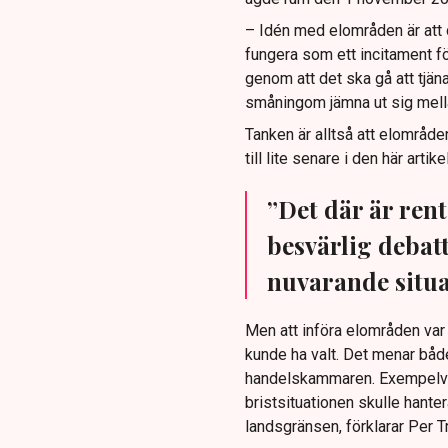
– Idén med elområden är att d
fungera som ett incitament fö
genom att det ska gå att tjän
småningom jämna ut sig mell
Tanken är alltså att elområde
till lite senare i den här artike
”Det där är rent
besvärlig debat
nuvarande situa
Men att införa elområden var
kunde ha valt. Det menar båd
handelskammaren. Exempelvis
bristsituationen skulle hante
landsgränsen, förklarar Per T