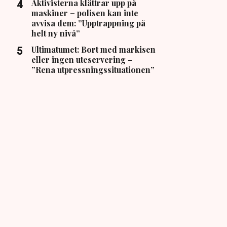
Aktivisterna klättrar upp på
maskiner – polisen kan inte
avvisa dem: ”Upptrappning på
helt ny nivå”
Ultimatumet: Bort med markisen
eller ingen uteservering –
”Rena utpressningssituationen”