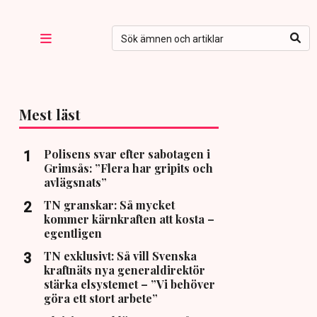
Mest läst
Polisens svar efter sabotagen i
Grimsås: ”Flera har gripits och
avlägsnats”
TN granskar: Så mycket
kommer kärnkraften att kosta –
egentligen
TN exklusivt: Så vill Svenska
kraftnäts nya generaldirektör
stärka elsystemet – ”Vi behöver
göra ett stort arbete”