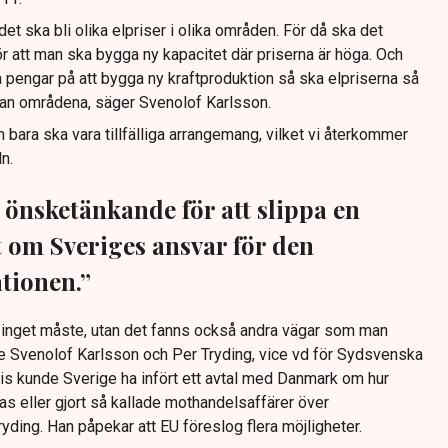
et ska bli olika elpriser i olika områden. För då ska det
r att man ska bygga ny kapacitet där priserna är höga. Och
a pengar på att bygga ny kraftproduktion så ska elpriserna så
an områdena, säger Svenolof Karlsson.
n bara ska vara tillfälliga arrangemang, vilket vi återkommer
ln.
 önsketänkande för att slippa en
t om Sveriges ansvar för den
tionen.”
 inget måste, utan det fanns också andra vägar som man
e Svenolof Karlsson och Per Tryding, vice vd för Sydsvenska
 kunde Sverige ha infört ett avtal med Danmark om hur
ras eller gjort så kallade mothandelsaffärer över
ryding. Han påpekar att EU föreslog flera möjligheter.