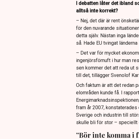
I debatten låter det ibland 
alltså inte korrekt?
– Nej, det där är rent önsket
för den nuvarande situationen.
detta själv. Nästan inga lände
så. Hade EU tvingat länderna 
– Det var för mycket ekonomi
ingenjörsförnuft i hur man re
sen kommer det att reda ut s
till det, tillägger Svenolof Ka
Och faktum är att det redan p
elområden kunde få. I rappor
Energimarknadsinspektionen, 
fram år 2007, konstaterades 
Sverige och industrin till stö
skulle bli för stor – speciell
”Bör inte komma i 