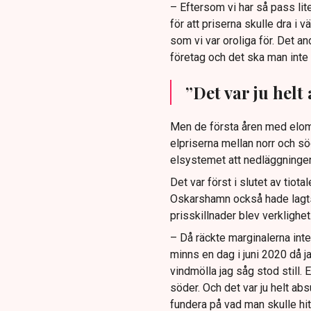
– Eftersom vi har så pass lite
för att priserna skulle dra i 
som vi var oroliga för. Det and
företag och det ska man inte 
”Det var ju helt
Men de första åren med elområ
elpriserna mellan norr och sö
elsystemet att nedläggningen
Det var först i slutet av tiota
Oskarshamn också hade lagts
prisskillnader blev verklighet
– Då räckte marginalerna inte 
minns en dag i juni 2020 då j
vindmölla jag såg stod still. 
söder. Och det var ju helt abs
fundera på vad man skulle hitt