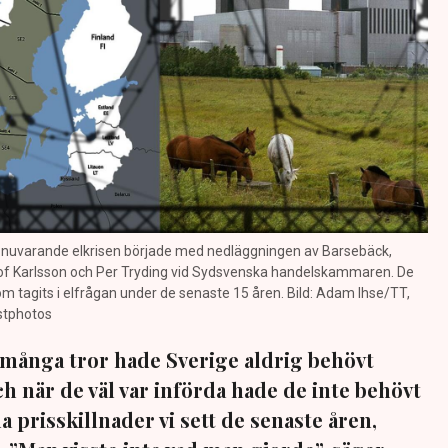
en nuvarande elkrisen började med nedläggningen av Barsebäck,
olof Karlsson och Per Tryding vid Sydsvenska handelskammaren. De
t som tagits i elfrågan under de senaste 15 åren. Bild: Adam Ihse/TT,
stphotos
d många tror hade Sverige aldrig behövt
h när de väl var införda hade de inte behövt
a prisskillnader vi sett de senaste åren,