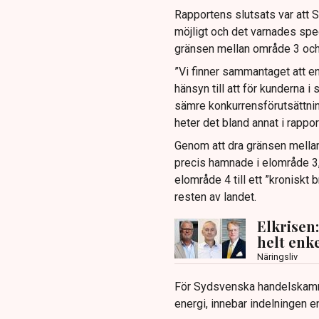
Rapportens slutsats var att 
möjligt och det varnades speci
gränsen mellan område 3 och 
”Vi finner sammantaget att e
hänsyn till att för kunderna i
sämre konkurrensförutsättni
heter det bland annat i rappor
Genom att dra gränsen mella
precis hamnade i elområde 3,
elområde 4 till ett ”kroniskt 
resten av landet.
Elkrisen
helt enke
Näringsliv
För Sydsvenska handelskammar
energi, innebar indelningen en