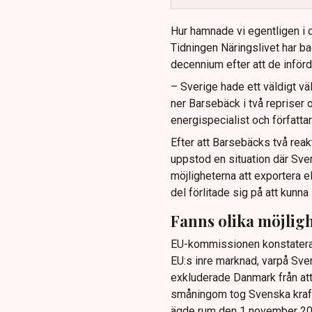
Hur hamnade vi egentligen i de
Tidningen Näringslivet har ba
decennium efter att de införd
– Sverige hade ett väldigt v
ner Barsebäck i två repriser
energispecialist och författa
Efter att Barsebäcks två rea
uppstod en situation där Sve
möjligheterna att exportera e
del förlitade sig på att kunna
Fanns olika möjlig
EU-kommissionen konstaterade
EU:s inre marknad, varpå Sver
exkluderade Danmark från att
småningom tog Svenska kraftn
ägde rum den 1 november 20