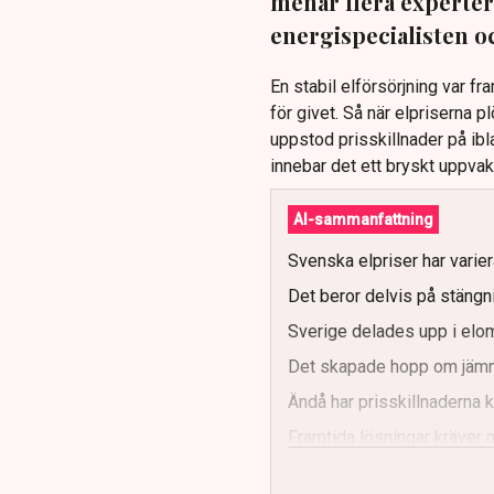
menar flera experter.
energispecialisten oc
En stabil elförsörjning var fr
för givet. Så när elpriserna pl
uppstod prisskillnader på ibl
innebar det ett bryskt uppva
AI-sammanfattning
Svenska elpriser har varier
Det beror delvis på stängn
Sverige delades upp i elo
Det skapade hopp om jämnar
Ändå har prisskillnaderna k
Framtida lösningar kräver m