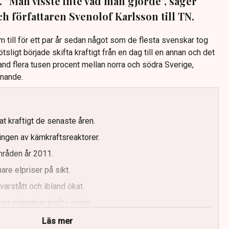
 ”Man visste inte vad man gjorde”, säger
h författaren Svenolof Karlsson till TN.
am till för ett par år sedan något som de flesta svenskar tog
ötsligt började skifta kraftigt från en dag till en annan och det
and flera tusen procent mellan norra och södra Sverige,
knande.
at kraftigt de senaste åren.
ingen av kärnkraftsreaktorer.
mråden år 2011.
e elpriser på sikt.
varstått och ibland ökat.
er planerbar kraft i söder.
Läs mer