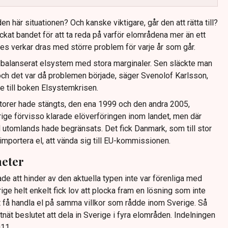
n här situationen? Och kanske viktigare, går den att rätta till?
ckat bandet för att ta reda på varför elområdena mer än ett
es verkar dras med större problem för varje år som går.
älbalanserat elsystem med stora marginaler. Sen släckte man
 och det var då problemen började, säger Svenolof Karlsson,
re till boken Elsystemkrisen.
ktorer hade stängts, den ena 1999 och den andra 2005,
rige förvisso klarade elöverföringen inom landet, men där
l utomlands hade begränsats. Det fick Danmark, som till stor
 importera el, att vända sig till EU-kommissionen.
heter
 att hinder av den aktuella typen inte var förenliga med
ige helt enkelt fick lov att plocka fram en lösning som inte
 få handla el på samma villkor som rådde inom Sverige. Så
ät beslutet att dela in Sverige i fyra elområden. Indelningen
11.