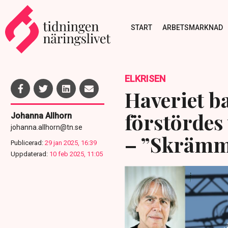
START
ARBETSMARKNAD
ELKRISEN
Haveriet b
förstördes
Johanna Allhorn
johanna.allhorn@tn.se
– ”Skräm
Publicerad:
29 jan 2025, 16:39
Uppdaterad:
10 feb 2025, 11:05