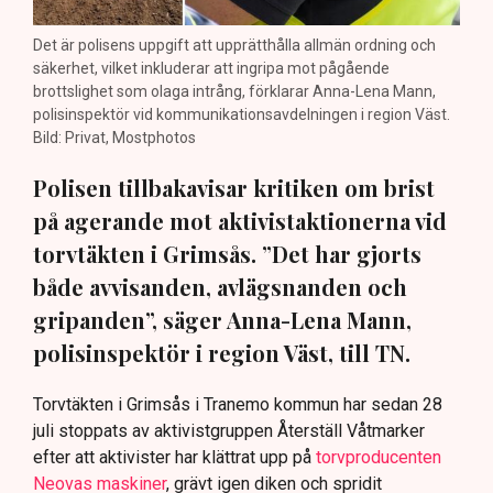
Det är polisens uppgift att upprätthålla allmän ordning och
säkerhet, vilket inkluderar att ingripa mot pågående
brottslighet som olaga intrång, förklarar Anna-Lena Mann,
polisinspektör vid kommunikationsavdelningen i region Väst.
Bild: Privat, Mostphotos
Polisen tillbakavisar kritiken om brist
på agerande mot aktivistaktionerna vid
torvtäkten i Grimsås. ”Det har gjorts
både avvisanden, avlägsnanden och
gripanden”, säger Anna-Lena Mann,
polisinspektör i region Väst, till TN.
Torvtäkten i Grimsås i Tranemo kommun har sedan 28
juli stoppats av aktivistgruppen Återställ Våtmarker
efter att aktivister har klättrat upp på
torvproducenten
Neovas maskiner
, grävt igen diken och spridit