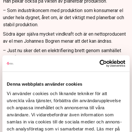
Han pekar också på vikten av planerbar produktion.
– Som industrikoncern med produktion som konsumerar el
under hela dygnet, året om, är det viktigt med planerbar och
stabil produktion.
Södra äger själva mycket vindkraft och är en nettoproducent
av el men Johannes Bogren menar att det kan ändras.
– Just nu sker det en elektrifiering brett genom samhället
och så även för Södra. Vi ser att vi i framtiden mycket väl kan
vara en stor nettokonsument av el och då får ett behov av
säker och pålitlig elförsörjning.
”Kärnkraft ett stabilt kraftslag”
Denna webbplats använder cookies
Han vill inte uttala sig specifikt om kärnkraften men
Vi använder cookies och liknande tekniker för att
konstaterar att den har en viktig roll i det svenska
utveckla våra tjänster, förbättra din användarupplevelse
elsystemet.
och anpassa innehållet och annonserna till våra
användare. Vi vidarebefordrar även information som
– Den har varit en bra bas i det svenska elsystemet som
samlas in via cookies till de sociala medier och annons-
levererar jämna flöden med el året runt utan utsläpp av
och analysföretag som vi samarbetar med. Läs mer på
koldioxid under driften. Södra har ingen specifik position