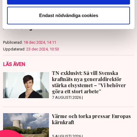
Endast nödvändiga cookies
Martin Berg
Publicerad:
18 dec 2024, 14:11
Uppdaterad:
23 dec 2024, 10:53
LÄS ÄVEN
TN exklusivt: Så vill Svenska
kraftnäts nya generaldirektör
stärka elsystemet – ”Vi behöver
göra ett stort arbete”
7 AUGUSTI 2026 |
Värme och torka pressar Europas
kärnkraft
5 AUGUSTI 2026 |