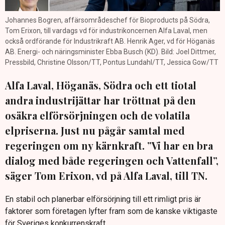
Johannes Bogren, affärsområdeschef för Bioproducts på Södra,
Tom Erixon, till vardags vd för industrikoncernen Alfa Laval, men
också ordförande för Industrikraft AB. Henrik Ager, vd för Höganäs
AB. Energi- och näringsminister Ebba Busch (KD). Bild: Joel Dittmer,
Pressbild, Christine Olsson/TT, Pontus Lundahl/TT, Jessica Gow/TT
Alfa Laval, Höganäs, Södra och ett tiotal
andra industrijättar har tröttnat på den
osäkra elförsörjningen och de volatila
elpriserna. Just nu pågår samtal med
regeringen om ny kärnkraft. ”Vi har en bra
dialog med både regeringen och Vattenfall”,
säger Tom Erixon, vd på Alfa Laval, till TN.
En stabil och planerbar elförsörjning till ett rimligt pris är
faktorer som företagen lyfter fram som de kanske viktigaste
för Sveriges konkurrenskraft.