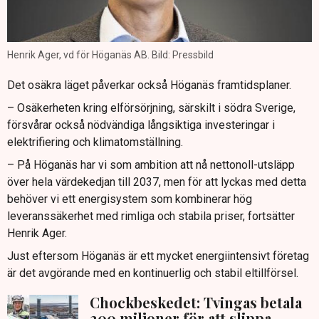
Henrik Ager, vd för Höganäs AB. Bild: Pressbild
Det osäkra läget påverkar också Höganäs framtidsplaner.
– Osäkerheten kring elförsörjning, särskilt i södra Sverige,
försvårar också nödvändiga långsiktiga investeringar i
elektrifiering och klimatomställning.
– På Höganäs har vi som ambition att nå nettonoll-utsläpp
över hela värdekedjan till 2037, men för att lyckas med detta
behöver vi ett energisystem som kombinerar hög
leveranssäkerhet med rimliga och stabila priser, fortsätter
Henrik Ager.
Just eftersom Höganäs är ett mycket energiintensivt företag
är det avgörande med en kontinuerlig och stabil eltillförsel.
Chockbeskedet: Tvingas betala
200 miljoner för att slippa