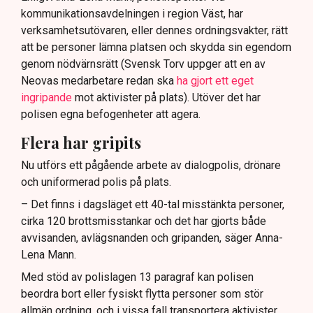
kommunikationsavdelningen i region Väst, har
verksamhetsutövaren, eller dennes ordningsvakter, rätt
att be personer lämna platsen och skydda sin egendom
genom nödvärnsrätt (Svensk Torv uppger att en av
Neovas medarbetare redan ska
ha gjort ett eget
ingripande
mot aktivister på plats). Utöver det har
polisen egna befogenheter att agera.
Flera har gripits
Nu utförs ett pågående arbete av dialogpolis, drönare
och uniformerad polis på plats.
– Det finns i dagsläget ett 40-tal misstänkta personer,
cirka 120 brottsmisstankar och det har gjorts både
avvisanden, avlägsnanden och gripanden, säger Anna-
Lena Mann.
Med stöd av polislagen 13 paragraf kan polisen
beordra bort eller fysiskt flytta personer som stör
allmän ordning, och i vissa fall transportera aktivister