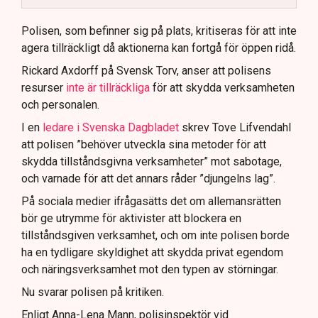
Polisen använder drönare och uniformerad polis
för att dokumentera bevis.
Polisen, som befinner sig på plats, kritiseras för att inte
agera tillräckligt då aktionerna kan fortgå för öppen ridå.
Samtidigt är polisarbetet komplext när det gäller
att navigera juridiska rättigheter och gränser.
Rickard Axdorff på Svensk Torv, anser att polisens
resurser
inte är tillräckliga
för att skydda verksamheten
och personalen.
I en
ledare i Svenska Dagbladet
skrev Tove Lifvendahl
att polisen ”behöver utveckla sina metoder för att
skydda tillståndsgivna verksamheter” mot sabotage,
och varnade för att det annars råder ”djungelns lag”.
På sociala medier ifrågasätts det om allemansrätten
bör ge utrymme för aktivister att blockera en
tillståndsgiven verksamhet, och om inte polisen borde
ha en tydligare skyldighet att skydda privat egendom
och näringsverksamhet mot den typen av störningar.
Nu svarar polisen på kritiken.
Enligt Anna-Lena Mann, polisinspektör vid