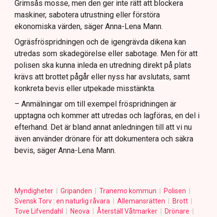
Grimsås mosse, men den ger inte rätt att blockera
maskiner, sabotera utrustning eller förstöra
ekonomiska värden, säger Anna-Lena Mann.
Ogräsfröspridningen och de igengrävda dikena kan
utredas som skadegörelse eller sabotage. Men för att
polisen ska kunna inleda en utredning direkt på plats
krävs att brottet pågår eller nyss har avslutats, samt
konkreta bevis eller utpekade misstänkta.
– Anmälningar om till exempel fröspridningen är
upptagna och kommer att utredas och lagföras, en del i
efterhand. Det är bland annat anledningen till att vi nu
även använder drönare för att dokumentera och säkra
bevis, säger Anna-Lena Mann.
Myndigheter
Gripanden
Tranemo kommun
Polisen
Svensk Torv : en naturlig råvara
Allemansrätten
Brott
Tove Lifvendahl
Neova
Återställ Våtmarker
Drönare