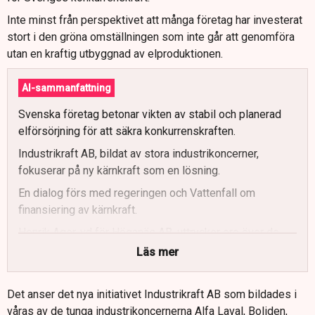
Inte minst från perspektivet att många företag har investerat
stort i den gröna omställningen som inte går att genomföra
utan en kraftig utbyggnad av elproduktionen.
AI-sammanfattning
Svenska företag betonar vikten av stabil och planerad
elförsörjning för att säkra konkurrenskraften.
Industrikraft AB, bildat av stora industrikoncerner,
fokuserar på ny kärnkraft som en lösning.
En dialog förs med regeringen och Vattenfall om
finansiering av kärnkraft.
Henrik Ager, vd för Höganäs AB, uttrycker oro över de
volatila elpriserna och deras påverkan.
Läs mer
Stabil eltillförsel är kritisk för många energiintensiva
företag i Sveriges södra delar.
Det anser det nya initiativet Industrikraft AB som bildades i
våras av de tunga industrikoncernerna Alfa Laval, Boliden,