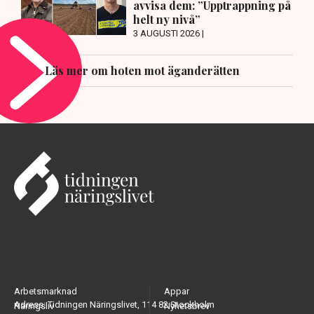
avvisa dem: ”Upptrappning på
helt ny nivå”
3 AUGUSTI 2026 |
Läs mer om hoten mot äganderätten
Arbetsmarknad
Appar
Adress: Tidningen Näringslivet, 114 82 Stockholm
Näringsliv
Nyhetsbrev