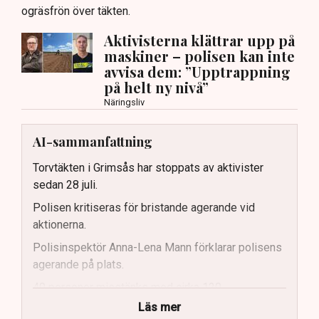
ogräsfrön över täkten.
Aktivisterna klättrar upp på
maskiner – polisen kan inte
avvisa dem: ”Upptrappning
på helt ny nivå”
Näringsliv
AI-sammanfattning
Torvtäkten i Grimsås har stoppats av aktivister
sedan 28 juli.
Polisen kritiseras för bristande agerande vid
aktionerna.
Polisinspektör Anna-Lena Mann förklarar polisens
agerande på plats.
40 personer misstänks med cirka 120
brottsmisstankar kopplade.
Läs mer