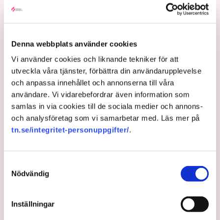
Närmare 50 svenska kommuner vill gå före i
klimatarbetet. Men få – om ens någon – verkar nå
Denna webbplats använder cookies
sina ambitiösa mål. ”Det är hyfsat lätt att sätta upp
en strategi eller mål, men att sedan implementera
Vi använder cookies och liknande tekniker för att
dem är mycket svårare”, säger professor Sara
utveckla våra tjänster, förbättra din användarupplevelse
Gustafsson.
och anpassa innehållet och annonserna till våra
användare. Vi vidarebefordrar även information som
1 month ago |
samlas in via cookies till de sociala medier och annons-
och analysföretag som vi samarbetar med. Läs mer på
tn.se/integritet-personuppgifter/
.
Samtyckesval
Nödvändig
Inställningar