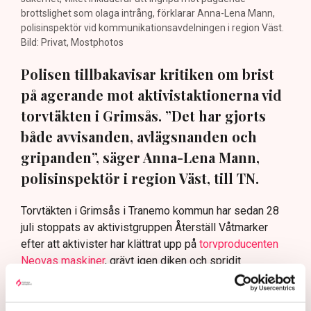
brottslighet som olaga intrång, förklarar Anna-Lena Mann,
polisinspektör vid kommunikationsavdelningen i region Väst.
Bild: Privat, Mostphotos
Polisen tillbakavisar kritiken om brist
på agerande mot aktivistaktionerna vid
torvtäkten i Grimsås. ”Det har gjorts
både avvisanden, avlägsnanden och
gripanden”, säger Anna-Lena Mann,
polisinspektör i region Väst, till TN.
Torvtäkten i Grimsås i Tranemo kommun har sedan 28
juli stoppats av aktivistgruppen Återställ Våtmarker
efter att aktivister har klättrat upp på
torvproducenten
Neovas maskiner
, grävt igen diken och spridit
ogräsfrön över täkten.
Aktivisterna klättrar upp på