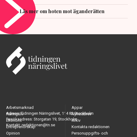
Läs mer om hoten mot äganderätten
Arbetsmarknad
Appar
Adress: Tidningen Näringslivet, 114 82 Stockholm
Näringsliv
Nyhetsbrev
Besöksadress: Storgatan 19, Stockholm
Ekonomi
Arkiv
Kontakt: redaktionen@tn.se
Entreprenörskap
Kontakta redaktionen
Opinion
Personuppgifts- och