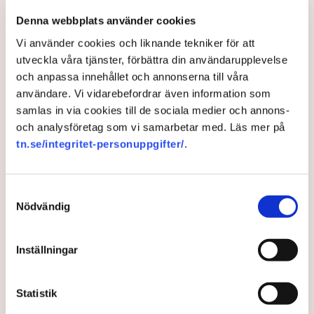
maskiner – polisen kan inte
Denna webbplats använder cookies
avvisa dem: ”Upptrappning
på helt ny nivå”
Vi använder cookies och liknande tekniker för att
Näringsliv
utveckla våra tjänster, förbättra din användarupplevelse
och anpassa innehållet och annonserna till våra
AI-sammanfattning
användare. Vi vidarebefordrar även information som
samlas in via cookies till de sociala medier och annons-
Torvtäkten i Grimsås har stoppats av aktivister
och analysföretag som vi samarbetar med. Läs mer på
sedan 28 juli.
tn.se/integritet-personuppgifter/
.
Polisen kritiseras för bristande agerande vid
aktionerna.
Samtyckesval
Polisinspektör Anna-Lena Mann förklarar polisens
Nödvändig
agerande på plats.
40 personer misstänks med cirka 120
Inställningar
brottsmisstankar kopplade.
Läs mer
Polisen använder drönare och uniformerad polis
för att dokumentera bevis.
Statistik
Polisen, som befinner sig på plats, kritiseras för att inte