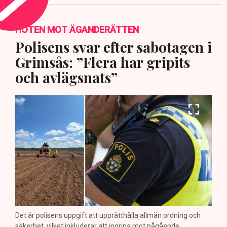
HOTEN MOT ÄGANDERÄTTEN
Polisens svar efter sabotagen i
Grimsås: ”Flera har gripits
och avlägsnats”
Det är polisens uppgift att upprätthålla allmän ordning och
säkerhet, vilket inkluderar att ingripa mot pågående