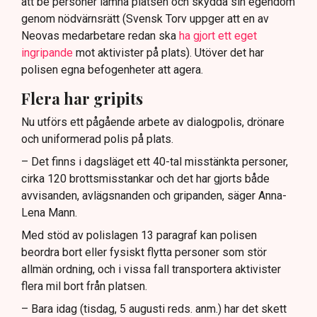
att be personer lämna platsen och skydda sin egendom
genom nödvärnsrätt (Svensk Torv uppger att en av
Neovas medarbetare redan ska
ha gjort ett eget
ingripande
mot aktivister på plats). Utöver det har
polisen egna befogenheter att agera.
Flera har gripits
Nu utförs ett pågående arbete av dialogpolis, drönare
och uniformerad polis på plats.
– Det finns i dagsläget ett 40-tal misstänkta personer,
cirka 120 brottsmisstankar och det har gjorts både
avvisanden, avlägsnanden och gripanden, säger Anna-
Lena Mann.
Med stöd av polislagen 13 paragraf kan polisen
beordra bort eller fysiskt flytta personer som stör
allmän ordning, och i vissa fall transportera aktivister
flera mil bort från platsen.
– Bara idag (tisdag, 5 augusti reds. anm.) har det skett