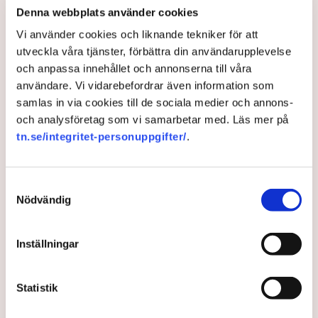
Denna webbplats använder cookies
inflationsbekämpningen, men då är det nödvändigt
att löntagarna den här gången inte kräver
Vi använder cookies och liknande tekniker för att
kompensation för prisökningarna. Det säger Lars
utveckla våra tjänster, förbättra din användarupplevelse
Heikensten, tidigare riksbankschef, till DN.
och anpassa innehållet och annonserna till våra
användare. Vi vidarebefordrar även information som
4 years ago |
Av: Redaktionen
samlas in via cookies till de sociala medier och annons-
och analysföretag som vi samarbetar med. Läs mer på
tn.se/integritet-personuppgifter/
.
Samtyckesval
Nödvändig
Inställningar
Statistik
LO: EU:s minimilönedirektiv