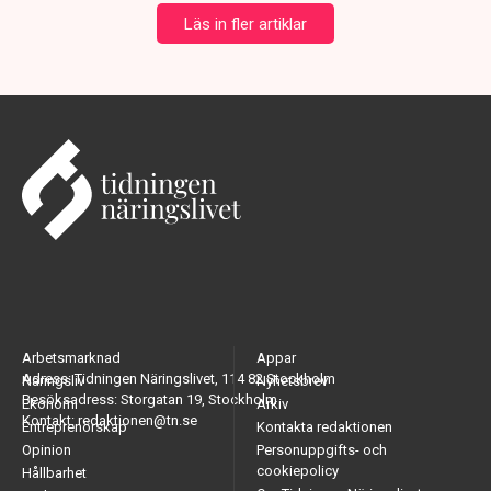
Läs in fler artiklar
Arbetsmarknad
Appar
Adress: Tidningen Näringslivet, 114 82 Stockholm
Näringsliv
Nyhetsbrev
Besöksadress: Storgatan 19, Stockholm
Ekonomi
Arkiv
Kontakt: redaktionen@tn.se
Entreprenörskap
Kontakta redaktionen
Opinion
Personuppgifts- och
cookiepolicy
Hållbarhet