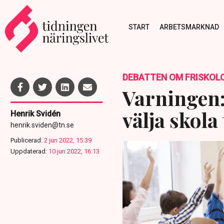
START
ARBETSMARKNAD
DEBATTEN OM FRISKOL
Varningen:
välja skola 
Henrik Svidén
henrik.sviden@tn.se
Publicerad:
2 jun 2022, 15:39
Uppdaterad:
10 jun 2022, 16:13