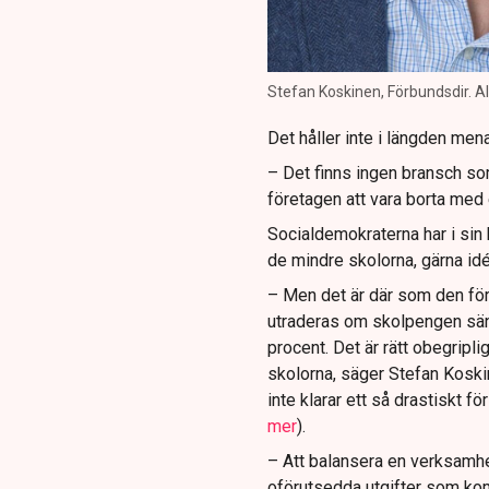
Stefan Koskinen, Förbundsdir. A
Det håller inte i längden me
– Det finns ingen bransch so
företagen att vara borta med 
Socialdemokraterna har i sin
de mindre skolorna, gärna idé
– Men det är där som den fö
utraderas om skolpengen sänk
procent. Det är rätt obegripli
skolorna, säger Stefan Koskin
inte klarar ett så drastiskt fö
mer
).
– Att balansera en verksamhet
oförutsedda utgifter som ko