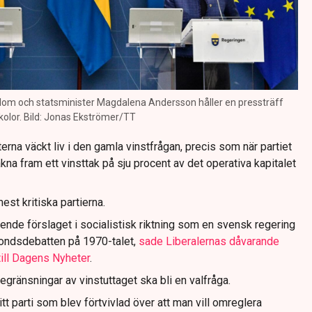
blom och statsminister Magdalena Andersson håller en pressträff
olor. Bild: Jonas Ekströmer/TT
rna väckt liv i den gamla vinstfrågan, precis som när partiet
kna fram ett vinsttak på sju procent av det operativa kapitalet
est kritiska partierna.
ende förslaget i socialistisk riktning som en svensk regering
fondsdebatten på 1970-talet,
sade Liberalernas dåvarande
till Dagens Nyheter
.
gränsningar av vinstuttaget ska bli en valfråga.
tt parti som blev förtvivlad över att man vill omreglera