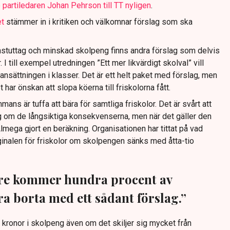
 partiledaren Johan Pehrson till TT nyligen
.
et
stämmer in i kritiken och välkomnar förslag som ska
stuttag och minskad skolpeng finns andra förslag som delvis
 I till exempel utredningen ”Ett mer likvärdigt skolval” vill
sättningen i klasser. Det är ett helt paket med förslag, men
ar önskan att slopa köerna till friskolorna fått.
mans är tuffa att bära för samtliga friskolor. Det är svårt att
ng om de långsiktiga konsekvenserna, men när det gäller den
mega gjort en beräkning. Organisationen har tittat på vad
nalen för friskolor om skolpengen sänks med åtta-tio
are kommer hundra procent av
ra borta med ett sådant förslag.”
0 kronor i skolpeng även om det skiljer sig mycket från