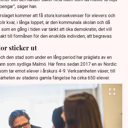
pengar”, säger han.
rslaget kommer att få stora konsekvenser för elevers och
blir kvar, i långa loppet, är den kommunala skolan och då
som en gång i tiden var tänkt att öka demokratin, det vill
t till förmånen för den enskilda individen, att begravas.
or sticker ut
och den stad som under en lång period har präglats av en
grann som sydliga Malmö. Här finns sedan 2017 en av Nordic
som tar emot elever i årskurs 4-9. Verksamheten växer; till
närheten av stadens gamla fängelse ha cirka 650 elever.