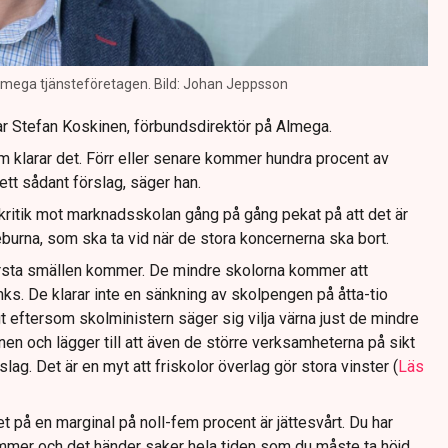
lmega tjänsteföretagen. Bild: Johan Jeppsson
nar Stefan Koskinen, förbundsdirektör på Almega.
m klarar det. Förr eller senare kommer hundra procent av
ett sådant förslag, säger han.
 kritik mot marknadsskolan gång på gång pekat på att det är
burna, som ska ta vid när de stora koncernerna ska bort.
rsta smällen kommer. De mindre skolorna kommer att
s. De klarar inte en sänkning av skolpengen på åtta-tio
gt eftersom skolministern säger sig vilja värna just de mindre
en och lägger till att även de större verksamheterna på sikt
rslag. Det är en myt att friskolor överlag gör stora vinster (
Läs
 på en marginal på noll-fem procent är jättesvårt. Du har
mmer och det händer saker hela tiden som du måste ta höjd