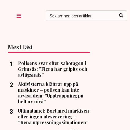
Mest läst
Polisens svar efter sabotagen i
Grimsås: ”Flera har gripits och
avlägsnats”
Aktivisterna klättrar upp på
maskiner – polisen kan inte
avvisa dem: ”Upptrappning på
helt ny nivå”
Ultimatumet: Bort med markisen
eller ingen uteservering –
”Rena utpressningssituationen”