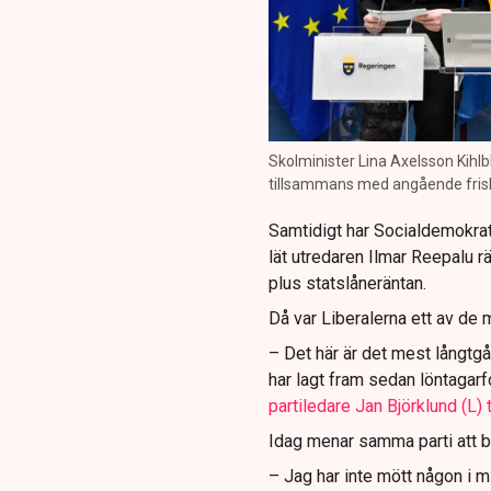
Skolminister Lina Axelsson Kihl
tillsammans med angående frisk
Samtidigt har Socialdemokrate
lät utredaren Ilmar Reepalu rä
plus statslåneräntan.
Då var Liberalerna ett av de m
– Det här är det mest långtgå
har lagt fram sedan löntagar
partiledare Jan Björklund (L) 
Idag menar samma parti att be
– Jag har inte mött någon i mi