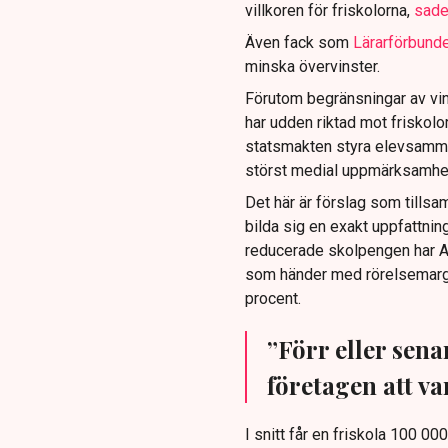
villkoren för friskolorna,
sade
Även fack som
Lärarförbund
minska övervinster.
Förutom begränsningar av vin
har udden riktad mot friskolor.
statsmakten styra elevsamman
störst medial uppmärksamhet h
Det här är förslag som tillsam
bilda sig en exakt uppfattni
reducerade skolpengen har Al
som händer med rörelsemargi
procent.
”Förr eller sen
företagen att va
I snitt får en friskola 100 00