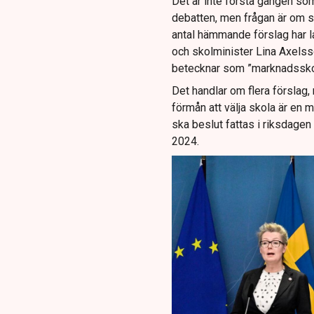
Det är inte första gången so
debatten, men frågan är om sk
antal hämmande förslag har l
och skolminister Lina Axels
betecknar som ”marknadssko
Det handlar om flera förslag
förmån att välja skola är en 
ska beslut fattas i riksdagen 
2024.