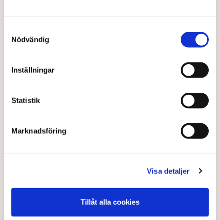
Samtyckesval
Nödvändig
Vill riva sekretess mellan alla
myndigheter
Inställningar
Regeringen vill riva sekretessen mellan alla landets
Statistik
myndigheter.
Marknadsföring
1 year ago |
Av: TT
Visa detaljer
Tillåt alla cookies