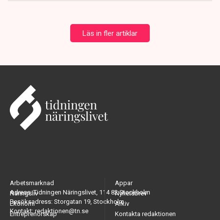
Läs in fler artiklar
Arbetsmarknad
Appar
Adress: Tidningen Näringslivet, 114 82 Stockholm
Näringsliv
Nyhetsbrev
Besöksadress: Storgatan 19, Stockholm
Ekonomi
Arkiv
Kontakt: redaktionen@tn.se
Entreprenörskap
Kontakta redaktionen