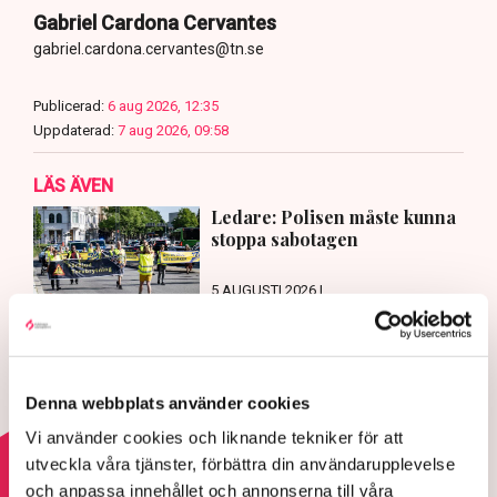
Gabriel Cardona Cervantes
gabriel.cardona.cervantes@tn.se
Publicerad:
6 aug 2026, 12:35
Uppdaterad:
7 aug 2026, 09:58
LÄS ÄVEN
Ledare: Polisen måste kunna
stoppa sabotagen
5 AUGUSTI 2026 |
Aktivisterna klättrar upp på
maskiner – polisen kan inte
avvisa dem: ”Upptrappning på
Denna webbplats använder cookies
helt ny nivå”
Vi använder cookies och liknande tekniker för att
3 AUGUSTI 2026 |
utveckla våra tjänster, förbättra din användarupplevelse
och anpassa innehållet och annonserna till våra