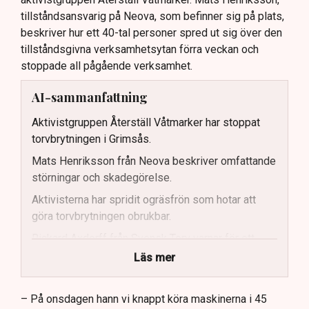
tillståndsansvarig på Neova, som befinner sig på plats,
beskriver hur ett 40-tal personer spred ut sig över den
tillståndsgivna verksamhetsytan förra veckan och
stoppade all pågående verksamhet.
AI-sammanfattning
Aktivistgruppen Återställ Våtmarker har stoppat
torvbrytningen i Grimsås.
Mats Henriksson från Neova beskriver omfattande
störningar och skadegörelse.
Aktivisterna har spridit ogräsfrön som hotar att
göra torvbrytningen obrukbar.
Rickard Axdorff från Svensk Torv varnar för ett
stort ekonomiskt sabotage.
Läs mer
Dialogpolisen på plats står maktlös inför
aktivisternas handlingar.
– På onsdagen hann vi knappt köra maskinerna i 45