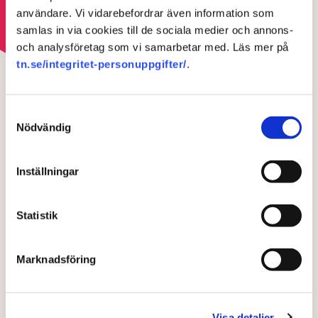
Läs mer om hoten mot äganderätten
användare. Vi vidarebefordrar även information som
samlas in via cookies till de sociala medier och annons-
och analysföretag som vi samarbetar med. Läs mer på
HOTEN MOT ÄGANDERÄTTEN
tn.se/integritet-personuppgifter/
.
Aktivisterna klättrar upp på
maskiner – polisen kan inte
Samtyckesval
avvisa dem: ”Upptrappning
Nödvändig
på helt ny nivå”
Inställningar
Statistik
Marknadsföring
Visa detaljer