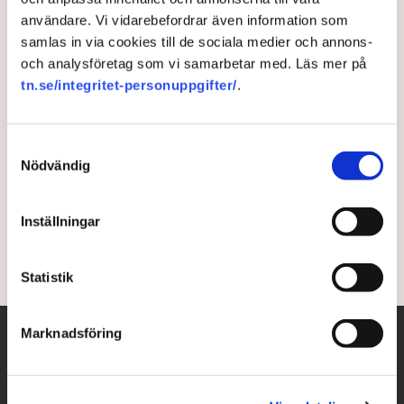
användare. Vi vidarebefordrar även information som
Efter pandemin: Stockholm
samlas in via cookies till de sociala medier och annons-
ska locka tillbaka finländarna
och analysföretag som vi samarbetar med. Läs mer på
tn.se/integritet-personuppgifter/
.
till Sverige
Samtyckesval
Stockholms hamnar storsatsar 15 miljoner kronor
Nödvändig
för att locka finländare till Sverige. ”Vi vill ge resandet
med färja en ordentlig skjuts”, säger Thomas
Andersson, vd för Stockholms hamnar till DN.
Inställningar
4 years ago |
Av: Gabriel Cardona Cervantes
Statistik
Marknadsföring