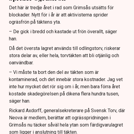
Det här är tredje året i rad som Grimsås utsätts för
blockader. Nytt för i år är att aktivisterna sprider
ogräsfrön på täktens yta.
– De gick i bredd och kastade ut frön överallt, säger
han.
Då det översta lagret används till odlingstorv, riskerar
stora delar av, eller hela, torvtäkten att bli otjänlig och
oanvändbar.
– Vi måste ta bort den del av täkten som är
kontaminerad, och det innebär stora kostnader. Jag vet
inte hur mycket det rör sig om i år, men bara förra året
kostade skadegörelsen på dikena flera hundra tusen,
säger han.
Rickard Axdorff, generalsekreterare på Svensk Torv, där
Neova är medlem, berättar att ogrässpridningen i
Grimsås nu täcker såväl hela ytan som färdigvarulagret
som ligger i anslutning till täkten.