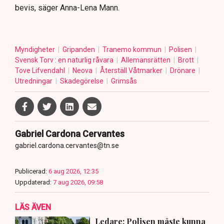
bevis, säger Anna-Lena Mann.
Myndigheter
Gripanden
Tranemo kommun
Polisen
Svensk Torv : en naturlig råvara
Allemansrätten
Brott
Tove Lifvendahl
Neova
Återställ Våtmarker
Drönare
Utredningar
Skadegörelse
Grimsås
Gabriel Cardona Cervantes
gabriel.cardona.cervantes@tn.se
Publicerad:
6 aug 2026, 12:35
Uppdaterad:
7 aug 2026, 09:58
LÄS ÄVEN
Ledare: Polisen måste kunna