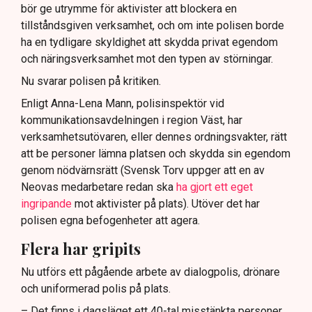
bör ge utrymme för aktivister att blockera en
tillståndsgiven verksamhet, och om inte polisen borde
ha en tydligare skyldighet att skydda privat egendom
och näringsverksamhet mot den typen av störningar.
Nu svarar polisen på kritiken.
Enligt Anna-Lena Mann, polisinspektör vid
kommunikationsavdelningen i region Väst, har
verksamhetsutövaren, eller dennes ordningsvakter, rätt
att be personer lämna platsen och skydda sin egendom
genom nödvärnsrätt (Svensk Torv uppger att en av
Neovas medarbetare redan ska
ha gjort ett eget
ingripande
mot aktivister på plats). Utöver det har
polisen egna befogenheter att agera.
Flera har gripits
Nu utförs ett pågående arbete av dialogpolis, drönare
och uniformerad polis på plats.
– Det finns i dagsläget ett 40-tal misstänkta personer,