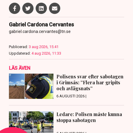
Gabriel Cardona Cervantes
gabriel.cardona.cervantes@tn.se
Publicerad:
3 aug 2026, 15:41
Uppdaterad:
4 aug 2026, 11:33
LÄS ÄVEN
Polisens svar efter sabotagen
i Grimsås: ”Flera har gripits
och avlägsnats”
6 AUGUSTI 2026 |
Ledare: Polisen måste kunna
stoppa sabotagen