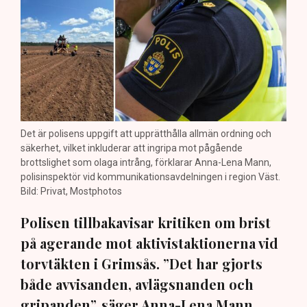
Det är polisens uppgift att upprätthålla allmän ordning och
säkerhet, vilket inkluderar att ingripa mot pågående
brottslighet som olaga intrång, förklarar Anna-Lena Mann,
polisinspektör vid kommunikationsavdelningen i region Väst.
Bild: Privat, Mostphotos
Polisen tillbakavisar kritiken om brist
på agerande mot aktivistaktionerna vid
torvtäkten i Grimsås. ”Det har gjorts
både avvisanden, avlägsnanden och
gripanden”, säger Anna-Lena Mann,