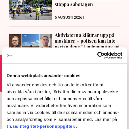
stoppa sabotagen
5 AUGUSTI 2026 |
Aktivisterna klättrar upp på
maskiner – polisen kan inte
avvisa dem: ”Upptrappning på
helt ny nivå”
3 AUGUSTI 2026 |
Läs mer om hoten mot äganderätten
Denna webbplats använder cookies
Vi använder cookies och liknande tekniker för att
utveckla våra tjänster, förbättra din användarupplevelse
HOTEN MOT ÄGANDERÄTTEN
och anpassa innehållet och annonserna till våra
Aktivisterna klättrar upp på
användare. Vi vidarebefordrar även information som
maskiner – polisen kan inte
samlas in via cookies till de sociala medier och annons-
avvisa dem: ”Upptrappning
och analysföretag som vi samarbetar med. Läs mer på
tn.se/integritet-personuppgifter/
.