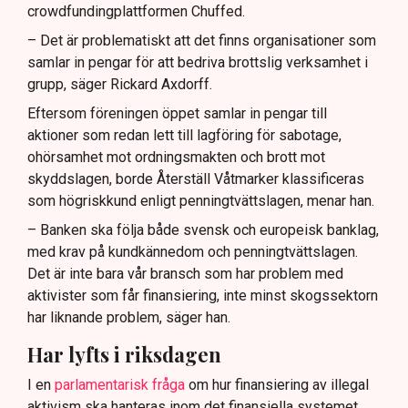
crowdfundingplattformen Chuffed.
– Det är problematiskt att det finns organisationer som
samlar in pengar för att bedriva brottslig verksamhet i
grupp, säger Rickard Axdorff.
Eftersom föreningen öppet samlar in pengar till
aktioner som redan lett till lagföring för sabotage,
ohörsamhet mot ordningsmakten och brott mot
skyddslagen, borde Återställ Våtmarker klassificeras
som högriskkund enligt penningtvättslagen, menar han.
– Banken ska följa både svensk och europeisk banklag,
med krav på kundkännedom och penningtvättslagen.
Det är inte bara vår bransch som har problem med
aktivister som får finansiering, inte minst skogssektorn
har liknande problem, säger han.
Har lyfts i riksdagen
I en
parlamentarisk fråga
om hur finansiering av illegal
aktivism ska hanteras inom det finansiella systemet