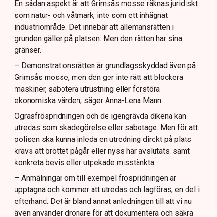
En sådan aspekt är att Grimsås mosse räknas juridiskt
som natur- och våtmark, inte som ett inhägnat
industriområde. Det innebär att allemansrätten i
grunden gäller på platsen. Men den rätten har sina
gränser.
– Demonstrationsrätten är grundlagsskyddad även på
Grimsås mosse, men den ger inte rätt att blockera
maskiner, sabotera utrustning eller förstöra
ekonomiska värden, säger Anna-Lena Mann.
Ogräsfröspridningen och de igengrävda dikena kan
utredas som skadegörelse eller sabotage. Men för att
polisen ska kunna inleda en utredning direkt på plats
krävs att brottet pågår eller nyss har avslutats, samt
konkreta bevis eller utpekade misstänkta.
– Anmälningar om till exempel fröspridningen är
upptagna och kommer att utredas och lagföras, en del i
efterhand. Det är bland annat anledningen till att vi nu
även använder drönare för att dokumentera och säkra