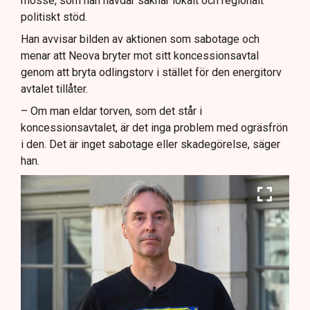
mosse, som han hävdar saknar lokalt och regionalt
politiskt stöd.
Han avvisar bilden av aktionen som sabotage och
menar att Neova bryter mot sitt koncessionsavtal
genom att bryta odlingstorv i stället för den energitorv
avtalet tillåter.
– Om man eldar torven, som det står i
koncessionsavtalet, är det inga problem med ogräsfrön
i den. Det är inget sabotage eller skadegörelse, säger
han.