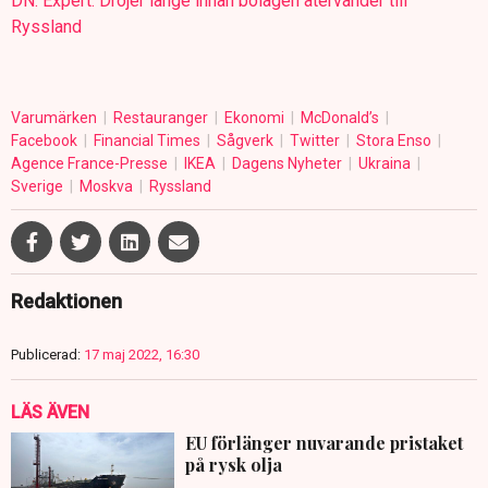
DN: Expert: Dröjer länge innan bolagen återvänder till
Ryssland
Varumärken
Restauranger
Ekonomi
McDonald’s
Facebook
Financial Times
Sågverk
Twitter
Stora Enso
Agence France-Presse
IKEA
Dagens Nyheter
Ukraina
Sverige
Moskva
Ryssland
Redaktionen
Publicerad:
17 maj 2022, 16:30
LÄS ÄVEN
EU förlänger nuvarande pristaket
på rysk olja