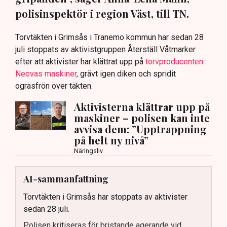
polisinspektör i region Väst, till TN.
Torvtäkten i Grimsås i Tranemo kommun har sedan 28
juli stoppats av aktivistgruppen Återställ Våtmarker
efter att aktivister har klättrat upp på
torvproducenten
Neovas maskiner
, grävt igen diken och spridit
ogräsfrön över täkten.
Aktivisterna klättrar upp på
maskiner – polisen kan inte
avvisa dem: ”Upptrappning
på helt ny nivå”
Näringsliv
AI-sammanfattning
Torvtäkten i Grimsås har stoppats av aktivister
sedan 28 juli.
Polisen kritiseras för bristande agerande vid