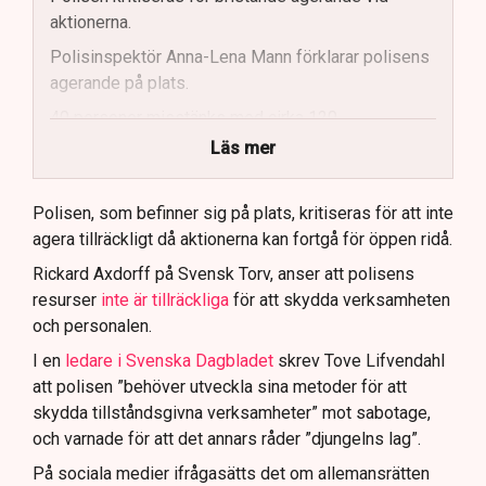
aktionerna.
Polisinspektör Anna-Lena Mann förklarar polisens
agerande på plats.
40 personer misstänks med cirka 120
brottsmisstankar kopplade.
Läs mer
Polisen använder drönare och uniformerad polis
för att dokumentera bevis.
Polisen, som befinner sig på plats, kritiseras för att inte
agera tillräckligt då aktionerna kan fortgå för öppen ridå.
Samtidigt är polisarbetet komplext när det gäller
att navigera juridiska rättigheter och gränser.
Rickard Axdorff på Svensk Torv, anser att polisens
resurser
inte är tillräckliga
för att skydda verksamheten
och personalen.
I en
ledare i Svenska Dagbladet
skrev Tove Lifvendahl
att polisen ”behöver utveckla sina metoder för att
skydda tillståndsgivna verksamheter” mot sabotage,
och varnade för att det annars råder ”djungelns lag”.
På sociala medier ifrågasätts det om allemansrätten