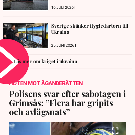
16 JULI 2026 |
Sverige skänker flygledartorn till
Ukraina
25 JUNI 2026 |
Läs mer om kriget i ukraina
HOTEN MOT ÄGANDERÄTTEN
Polisens svar efter sabotagen i
Grimsås: ”Flera har gripits
och avlägsnats”