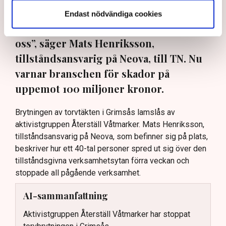
maskiner, gräva igen diken och sprida
Endast nödvändiga cookies
ogräsfrön. ”Aktivisterna sprang emot
oss”, säger Mats Henriksson,
tillståndsansvarig på Neova, till TN. Nu
varnar branschen för skador på
uppemot 100 miljoner kronor.
Brytningen av torvtäkten i Grimsås lamslås av
aktivistgruppen Återställ Våtmarker. Mats Henriksson,
tillståndsansvarig på Neova, som befinner sig på plats,
beskriver hur ett 40-tal personer spred ut sig över den
tillståndsgivna verksamhetsytan förra veckan och
stoppade all pågående verksamhet.
AI-sammanfattning
Aktivistgruppen Återställ Våtmarker har stoppat