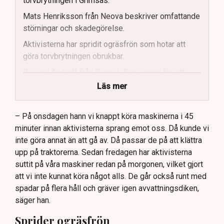
torvbrytningen i Grimsås.
Mats Henriksson från Neova beskriver omfattande
störningar och skadegörelse.
Aktivisterna har spridit ogräsfrön som hotar att
göra torvbrytningen obrukbar.
Rickard Axdorff från Svensk Torv varnar för ett
stort ekonomiskt sabotage.
Läs mer
Dialogpolisen på plats står maktlös inför
aktivisternas handlingar.
– På onsdagen hann vi knappt köra maskinerna i 45
minuter innan aktivisterna sprang emot oss. Då kunde vi
Frågor kvarstår om finansiering av illegal aktivism.
inte göra annat än att gå av. Då passar de på att klättra
upp på traktorerna. Sedan fredagen har aktivisterna
suttit på våra maskiner redan på morgonen, vilket gjort
att vi inte kunnat köra något alls. De går också runt med
spadar på flera håll och gräver igen avvattningsdiken,
säger han.
Sprider ogräsfrön