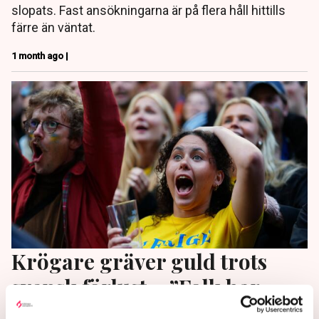
slopats. Fast ansökningarna är på flera håll hittills
färre än väntat.
1 month ago |
Krögare gräver guld trots
svensk förlust – ”Folk har
älskat att vara här”