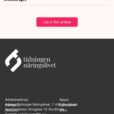
Läs in fler artiklar
Arbetsmarknad
Appar
Adress: Tidningen Näringslivet, 114 82 Stockholm
Näringsliv
Nyhetsbrev
Besöksadress: Storgatan 19, Stockholm
Ekonomi
Arkiv