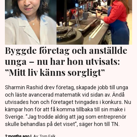
Byggde företag och anställde
unga – nu har hon utvisats:
”Mitt liv känns sorgligt”
Sharmin Rashid drev företag, skapade jobb till unga
och läste avancerad matematik vid sidan av. Ändå
utvisades hon och företaget tvingades i konkurs. Nu
kämpar hon för att få komma tillbaka till sin make i
Sverige. ”Jag trodde aldrig att jag som entreprenör
skulle behandlas på det viset”, säger hon till TN.
2 months ago |
Av: Tom Falk