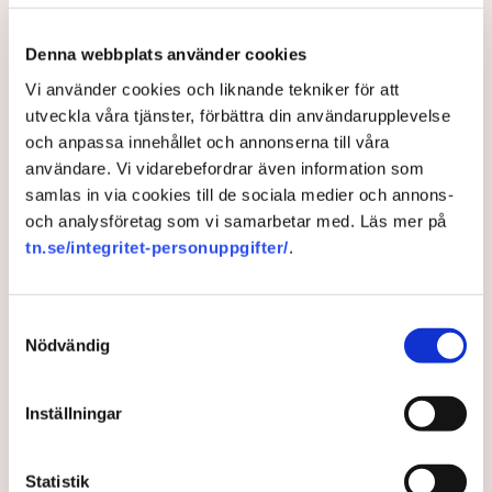
Sveriges VM-resa är över men landets krögare kan
Denna webbplats använder cookies
se tillbaka på ett mästerskap fyllt av glädje. Från norr
Vi använder cookies och liknande tekniker för att
till söder har supportrar rusat till barer och
utveckla våra tjänster, förbättra din användarupplevelse
restauranger för att se Sveriges matcher.
och anpassa innehållet och annonserna till våra
användare. Vi vidarebefordrar även information som
1 month ago |
Av: Johanna Allhorn
samlas in via cookies till de sociala medier och annons-
och analysföretag som vi samarbetar med. Läs mer på
tn.se/integritet-personuppgifter/
.
Samtyckesval
Nödvändig
Inställningar
Hundratals krogar vill hålla
Statistik