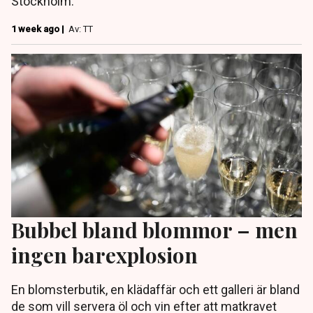
Stockholm.
1 week ago |
Av: TT
Bubbel bland blommor – men
ingen barexplosion
En blomsterbutik, en klädaffär och ett galleri är bland
de som vill servera öl och vin efter att matkravet