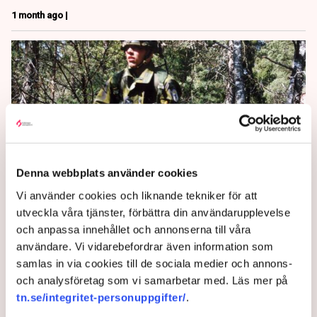
1 month ago |
Denna webbplats använder cookies
Vi använder cookies och liknande tekniker för att
”Brist på kompetens” inom
utveckla våra tjänster, förbättra din användarupplevelse
och anpassa innehållet och annonserna till våra
försvarsindustrin
användare. Vi vidarebefordrar även information som
samlas in via cookies till de sociala medier och annons-
Försvarsindustrin håller inte måttet, enligt
och analysföretag som vi samarbetar med. Läs mer på
Försvarsberedningen. Kvaliteten och kompetensen
tn.se/integritet-personuppgifter/
.
måste höjas och svenska försvaret måste hitta fler