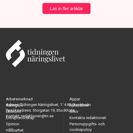
Läs in fler artiklar
Arbetsmarknad
Appar
Adress: Tidningen Näringslivet, 114 82 Stockholm
Näringsliv
Nyhetsbrev
Besöksadress: Storgatan 19, Stockholm
Ekonomi
Arkiv
Kontakt: redaktionen@tn.se
Entreprenörskap
Kontakta redaktionen
Opinion
Personuppgifts- och
cookiepolicy
Hållbarhet