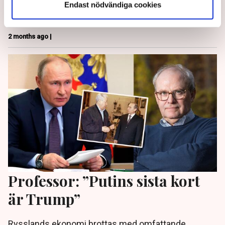
plus har enats om en blygsam ökning av sina
Endast nödvändiga cookies
produktionskvoter för juli.
2 months ago |
Professor: ”Putins sista kort
är Trump”
Rysslands ekonomi brottas med omfattande