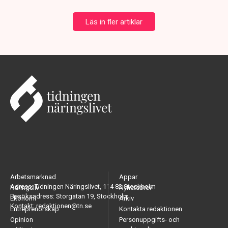
Läs in fler artiklar
Arbetsmarknad
Appar
Adress: Tidningen Näringslivet, 114 82 Stockholm
Näringsliv
Nyhetsbrev
Besöksadress: Storgatan 19, Stockholm
Ekonomi
Arkiv
Kontakt: redaktionen@tn.se
Entreprenörskap
Kontakta redaktionen
Opinion
Personuppgifts- och