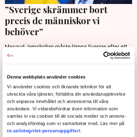
”Sverige skrämmer bort
precis de människor vi
behöver”
Masoud Jamshidian måste lämna Sverige efter ett
administrativt misstag. ”Regeringen måste göra
Sverige mer attraktivt”, skriver Patrik Kronqvist i en
Expressen-krönika.
Denna webbplats använder cookies
10 months ago |
Av: Redaktionen
Vi använder cookies och liknande tekniker för att
utveckla våra tjänster, förbättra din användarupplevelse
och anpassa innehållet och annonserna till våra
användare. Vi vidarebefordrar även information som
samlas in via cookies till de sociala medier och annons-
och analysföretag som vi samarbetar med. Läs mer på
tn.se/integritet-personuppgifter/
.