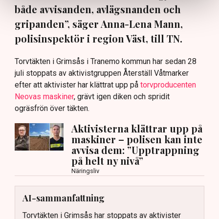
både avvisanden, avlägsnanden och
gripanden”, säger Anna-Lena Mann,
polisinspektör i region Väst, till TN.
Torvtäkten i Grimsås i Tranemo kommun har sedan 28
juli stoppats av aktivistgruppen Återställ Våtmarker
efter att aktivister har klättrat upp på
torvproducenten
Neovas maskiner
, grävt igen diken och spridit
ogräsfrön över täkten.
Aktivisterna klättrar upp på
maskiner – polisen kan inte
avvisa dem: ”Upptrappning
på helt ny nivå”
Näringsliv
AI-sammanfattning
Torvtäkten i Grimsås har stoppats av aktivister