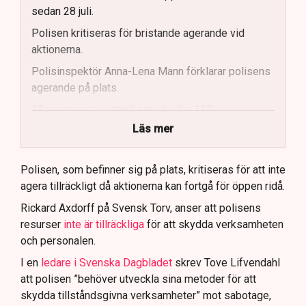
sedan 28 juli.
Polisen kritiseras för bristande agerande vid
aktionerna.
Polisinspektör Anna-Lena Mann förklarar polisens
agerande på plats.
40 personer misstänks med cirka 120
brottsmisstankar kopplade.
Läs mer
Polisen använder drönare och uniformerad polis
för att dokumentera bevis.
Polisen, som befinner sig på plats, kritiseras för att inte
agera tillräckligt då aktionerna kan fortgå för öppen ridå.
Samtidigt är polisarbetet komplext när det gäller
att navigera juridiska rättigheter och gränser.
Rickard Axdorff på Svensk Torv, anser att polisens
resurser
inte är tillräckliga
för att skydda verksamheten
och personalen.
I en
ledare i Svenska Dagbladet
skrev Tove Lifvendahl
att polisen ”behöver utveckla sina metoder för att
skydda tillståndsgivna verksamheter” mot sabotage,