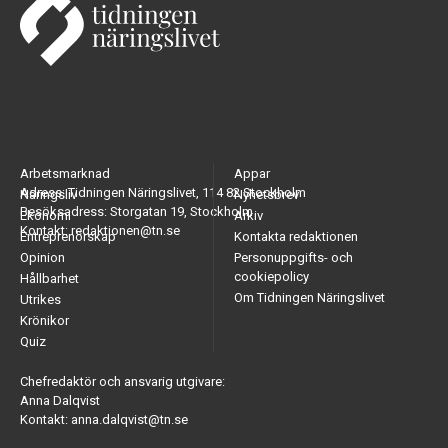
Arbetsmarknad
Appar
Adress: Tidningen Näringslivet, 114 82 Stockholm
Näringsliv
Nyhetsbrev
Besöksadress: Storgatan 19, Stockholm
Ekonomi
Arkiv
Kontakt: redaktionen@tn.se
Entreprenörskap
Kontakta redaktionen
Opinion
Personuppgifts- och
cookiepolicy
Hållbarhet
Om Tidningen Näringslivet
Utrikes
Krönikor
Quiz
Chefredaktör och ansvarig utgivare:
Anna Dalqvist
Kontakt: anna.dalqvist@tn.se