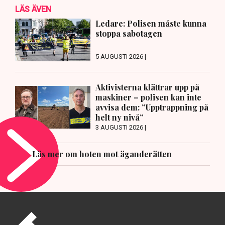
LÄS ÄVEN
Ledare: Polisen måste kunna
stoppa sabotagen
5 AUGUSTI 2026 |
Aktivisterna klättrar upp på
maskiner – polisen kan inte
avvisa dem: ”Upptrappning på
helt ny nivå”
3 AUGUSTI 2026 |
Läs mer om hoten mot äganderätten