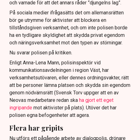
och varnade för att det annars råder ”djungelns lag”.
På sociala medier ifrågasätts det om allemansrätten
bör ge utrymme för aktivister att blockera en
tillståndsgiven verksamhet, och om inte polisen borde
ha en tydligare skyldighet att skydda privat egendom
och näringsverksamhet mot den typen av störningar.
Nu svarar polisen på kritiken.
Enligt Anna-Lena Mann, polisinspektör vid
kommunikationsavdelningen i region Väst, har
verksamhetsutövaren, eller dennes ordningsvakter, rätt
att be personer lämna platsen och skydda sin egendom
genom nödvärnsrätt (Svensk Torv uppger att en av
Neovas medarbetare redan ska
ha gjort ett eget
ingripande
mot aktivister på plats). Utöver det har
polisen egna befogenheter att agera.
Flera har gripits
Nu utförs ett pågående arbete av dialogpolis, drönare