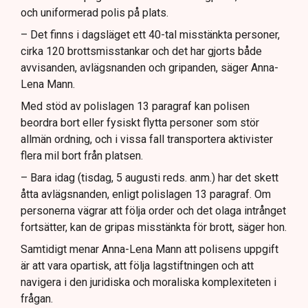
och uniformerad polis på plats.
– Det finns i dagsläget ett 40-tal misstänkta personer,
cirka 120 brottsmisstankar och det har gjorts både
avvisanden, avlägsnanden och gripanden, säger Anna-
Lena Mann.
Med stöd av polislagen 13 paragraf kan polisen
beordra bort eller fysiskt flytta personer som stör
allmän ordning, och i vissa fall transportera aktivister
flera mil bort från platsen.
– Bara idag (tisdag, 5 augusti reds. anm.) har det skett
åtta avlägsnanden, enligt polislagen 13 paragraf. Om
personerna vägrar att följa order och det olaga intrånget
fortsätter, kan de gripas misstänkta för brott, säger hon.
Samtidigt menar Anna-Lena Mann att polisens uppgift
är att vara opartisk, att följa lagstiftningen och att
navigera i den juridiska och moraliska komplexiteten i
frågan.