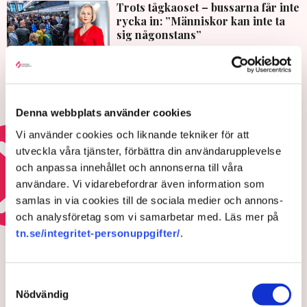
Trots tågkaoset – bussarna får inte
rycka in: ”Människor kan inte ta
sig någonstans”
3 AUGUSTI 2026 |
Då krisar Arlanda – ”Förödande
utveckling”
Denna webbplats använder cookies
Vi använder cookies och liknande tekniker för att
15 JULI 2026 |
utveckla våra tjänster, förbättra din användarupplevelse
och anpassa innehållet och annonserna till våra
Läs mer om bristerna i infrastrukturen
användare. Vi vidarebefordrar även information som
samlas in via cookies till de sociala medier och annons-
och analysföretag som vi samarbetar med. Läs mer på
HOTEN MOT ÄGANDERÄTTEN
tn.se/integritet-personuppgifter/
.
Polisens svar efter sabotagen i
Grimsås: ”Flera har gripits
Samtyckesval
och avlägsnats”
Nödvändig