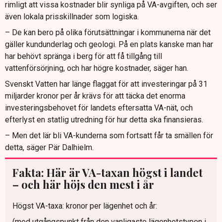
rimligt att vissa kostnader blir synliga på VA-avgiften, och ser
även lokala prisskillnader som logiska.
– De kan bero på olika förutsättningar i kommunerna när det
gäller kundunderlag och geologi. På en plats kanske man har
har behövt spränga i berg för att få tillgång till
vattenförsörjning, och har högre kostnader, säger han.
Svenskt Vatten har länge flaggat för att investeringar på 31
miljarder kronor per år krävs för att täcka det enorma
investeringsbehovet för landets eftersatta VA-nät, och
efterlyst en statlig utredning för hur detta ska finansieras.
– Men det lär bli VA-kunderna som fortsatt får ta smällen för
detta, säger Pär Dalhielm.
Fakta: Här är VA-taxan högst i landet
– och här höjs den mest i år
Högst VA-taxa: kronor per lägenhet och år:
(med utgångspunkt från den vanligaste lägenhetstypen i