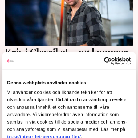
Kris i Glasriket – nu kommer
elräkningarna
En elräkning på en halv miljon – plötsligt en
Denna webbplats använder cookies
verklighet för ett av Smålands mest kända glasbruk.
Vi använder cookies och liknande tekniker för att
3 years ago |
Av: TT
utveckla våra tjänster, förbättra din användarupplevelse
och anpassa innehållet och annonserna till våra
användare. Vi vidarebefordrar även information som
samlas in via cookies till de sociala medier och annons-
och analysföretag som vi samarbetar med. Läs mer på
tn.se/integritet-personuppgifter/
.