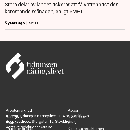
Stora delar av landet riskerar att få vattenbrist den
kommande månaden, enligt SMHI.
5 years ago |
Av: TT
Arbetsmarknad
Appar
Adress: Tidningen Näringslivet, 114 82 Stockholm
Näringsliv
Nyhetsbrev
Besöksadress: Storgatan 19, Stockholm
Ekonomi
Arkiv
Kontakt: redaktionen@tn.se
Entreprenörskap
Kontakta redaktionen