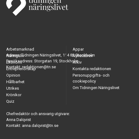
Arbetsmarknad
Appar
Adress: Tidningen Näringslivet, 114 82 Stockholm
Näringsliv
Nyhetsbrev
Besöksadress: Storgatan 19, Stockholm
Ekonomi
Arkiv
Kontakt: redaktionen@tn.se
Entreprenörskap
Kontakta redaktionen
Opinion
Personuppgifts- och
cookiepolicy
Hållbarhet
Om Tidningen Näringslivet
Utrikes
Krönikor
Quiz
Chefredaktör och ansvarig utgivare:
Anna Dalqvist
Kontakt: anna.dalqvist@tn.se