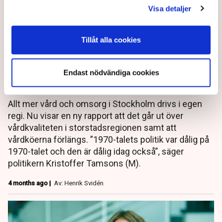
Visa detaljer
Tillåt alla cookies
Därför har stockholmarna fått
Endast nödvändiga cookies
sämre vård – ”S skyltfönster”
Allt mer vård och omsorg i Stockholm drivs i egen
regi. Nu visar en ny rapport att det går ut över
vårdkvaliteten i storstadsregionen samt att
vårdköerna förlängs. ”1970-talets politik var dålig på
1970-talet och den är dålig idag också”, säger
politikern Kristoffer Tamsons (M).
4 months ago |
Av: Henrik Svidén