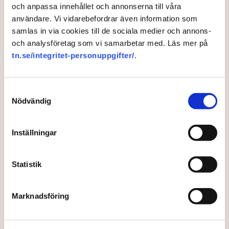
och anpassa innehållet och annonserna till våra
användare. Vi vidarebefordrar även information som
samlas in via cookies till de sociala medier och annons-
och analysföretag som vi samarbetar med. Läs mer på
tn.se/integritet-personuppgifter/
.
Klart: Alkoholservering
förlängs under VM
Samtyckesval
Nödvändig
Stockholms stad tillåter servering fram till 08 under
sommarens fotbolls-VM, rapporterar DN.
Inställningar
3 months ago |
Av: Redaktionen
Statistik
Marknadsföring