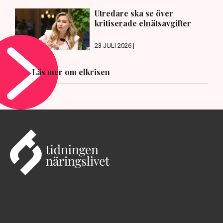
Utredare ska se över
kritiserade elnätsavgifter
23 JULI 2026 |
Läs mer om elkrisen