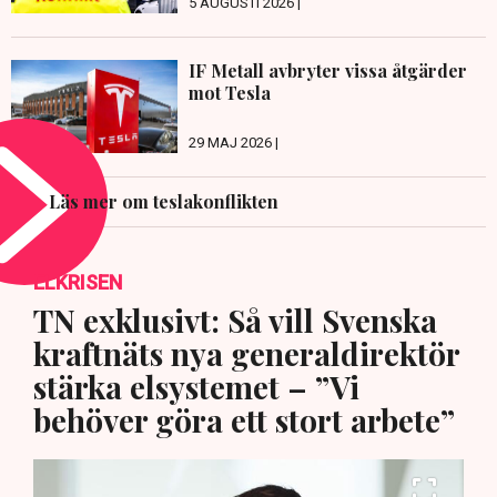
5 AUGUSTI 2026 |
IF Metall avbryter vissa åtgärder
mot Tesla
29 MAJ 2026 |
Läs mer om teslakonflikten
ELKRISEN
TN exklusivt: Så vill Svenska
kraftnäts nya generaldirektör
stärka elsystemet – ”Vi
behöver göra ett stort arbete”