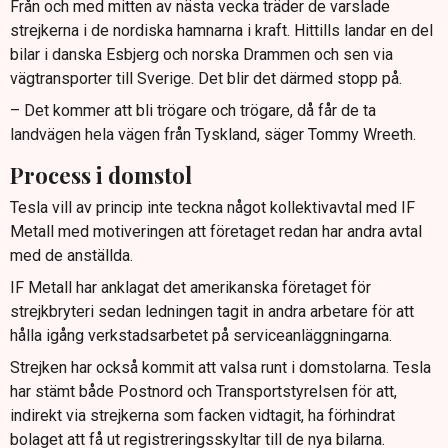
Från och med mitten av nästa vecka träder de varslade
strejkerna i de nordiska hamnarna i kraft. Hittills landar en del
bilar i danska Esbjerg och norska Drammen och sen via
vägtransporter till Sverige. Det blir det därmed stopp på.
– Det kommer att bli trögare och trögare, då får de ta
landvägen hela vägen från Tyskland, säger Tommy Wreeth.
Process i domstol
Tesla vill av princip inte teckna något kollektivavtal med IF
Metall med motiveringen att företaget redan har andra avtal
med de anställda.
IF Metall har anklagat det amerikanska företaget för
strejkbryteri sedan ledningen tagit in andra arbetare för att
hålla igång verkstadsarbetet på serviceanläggningarna.
Strejken har också kommit att valsa runt i domstolarna. Tesla
har stämt både Postnord och Transportstyrelsen för att,
indirekt via strejkerna som facken vidtagit, ha förhindrat
bolaget att få ut registreringsskyltar till de nya bilarna.