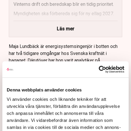
Vinterns drift och beredskap blir en tidig prioritet.
Myndigheten ska förbereda sig för ny ellag 2027.
Maja Lundbäck vill se en mer proaktiv
Läs mer
systemoperatör.
Nya utlandsförbindelser ska analyseras noggrant.
Maja Lundbäck är energisystemsingenjör i botten och
har två tidigare omgångar hos Svenska kraftnät i
bagaget. Därutöver har hon varit analytiker på
Strålsäkerhetsmyndigheten, chefsingenjör hos
Försvarsmakten och specialist på den europeiska
samarbetsorganisationen för stamnätsoperatörer där
Svenska kraftnät ingår, ENTSO-E.
Denna webbplats använder cookies
Närmast kommer hon från klimat- och
Vi använder cookies och liknande tekniker för att
näringslivsdepartementet där hon tjänstgjort som
utveckla våra tjänster, förbättra din användarupplevelse
energiminister Ebba Busch statssekreterare i frågor
och anpassa innehållet och annonserna till våra
som rör energi.
användare. Vi vidarebefordrar även information som
samlas in via cookies till de sociala medier och annons-
– Det är väldigt hedersamt och jag tar mig an detta med