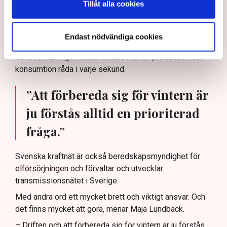
Tillåt alla cookies
Svenska kraftnät är så kallad systemansvarig för
överföringssystemet vilket innebär att de planerar,
leder och driftar det svenska elsystemet och ser till att
Endast nödvändiga cookies
det fungerar dygnet runt, årets alla timmar. I elsystemet
behöver nämligen exakt balans mellan produktion och
konsumtion råda i varje sekund.
”Att förbereda sig för vintern är
ju förstås alltid en prioriterad
fråga.”
Svenska kraftnät är också beredskapsmyndighet för
elförsörjningen och förvaltar och utvecklar
transmissionsnätet i Sverige.
Med andra ord ett mycket brett och viktigt ansvar. Och
det finns mycket att göra, menar Maja Lundbäck.
– Driften och att förbereda sig för vintern är ju förstås