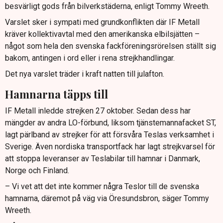
besvärligt gods från bilverkstäderna, enligt Tommy Wreeth.
Varslet sker i sympati med grundkonflikten där IF Metall
kräver kollektivavtal med den amerikanska elbilsjätten –
något som hela den svenska fackföreningsrörelsen ställt sig
bakom, antingen i ord eller i rena strejkhandlingar.
Det nya varslet träder i kraft natten till julafton.
Hamnarna täpps till
IF Metall inledde strejken 27 oktober. Sedan dess har
mängder av andra LO-förbund, liksom tjänstemannafacket ST,
lagt pärlband av strejker för att försvåra Teslas verksamhet i
Sverige. Även nordiska transportfack har lagt strejkvarsel för
att stoppa leveranser av Teslabilar till hamnar i Danmark,
Norge och Finland.
– Vi vet att det inte kommer några Teslor till de svenska
hamnarna, däremot på väg via Öresundsbron, säger Tommy
Wreeth.