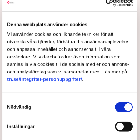
2 years ago |
Av: TT
Denna webbplats använder cookies
Vi använder cookies och liknande tekniker för att
utveckla våra tjänster, förbättra din användarupplevelse
och anpassa innehållet och annonserna till våra
användare. Vi vidarebefordrar även information som
samlas in via cookies till de sociala medier och annons-
och analysföretag som vi samarbetar med. Läs mer på
tn.se/integritet-personuppgifter/
.
Flera stora kommuner dras in
Samtyckesval
i vårdkonflikten
Nödvändig
Vårdförbundet utökar övertidsblockaden i den
Inställningar
pågående konflikten med arbetsgivarparten
Sveriges Kommuner och Regioner (SKR).