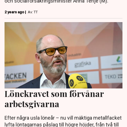
och socialförsäkringsminister Anna Tenje (M).
2 years ago |
Av: TT
Lönekravet som förvånar
arbetsgivarna
Efter några usla löneår – nu vill mäktiga metallfacket
lyfta löntagarnas påslag till högre höjder, från två till