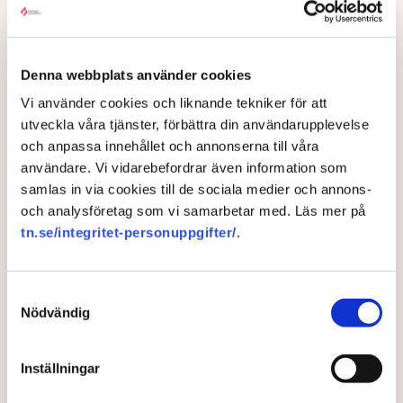
Företagaren Jonas Hållén registrerade sin båt för att
kunna erbjuda körningar i Stockholms skärgård. Men
Transportstyrelsens avgifter är så höga att han nu
funderar på att lägga ner verksamheten – efter bara
Denna webbplats använder cookies
två säsonger. ”Statens avgifter gör att det inte lönar
Vi använder cookies och liknande tekniker för att
sig”, säger han till TN.
utveckla våra tjänster, förbättra din användarupplevelse
och anpassa innehållet och annonserna till våra
1 year ago |
Av: Johanna Allhorn
användare. Vi vidarebefordrar även information som
samlas in via cookies till de sociala medier och annons-
och analysföretag som vi samarbetar med. Läs mer på
tn.se/integritet-personuppgifter/
.
Samtyckesval
Nödvändig
Inställningar